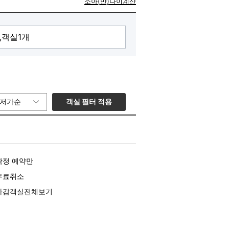
소아(만)나이계산
객실 필터 적용
저가순
확정 예약만
무료취소
마감객실전체보기