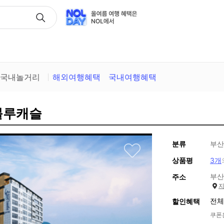
택
국내놀거리
해외여행혜택
국내여행혜택
블루캐슬
분류
부산
상품평
3개
부산
주소
전체
할인혜택
쿠폰