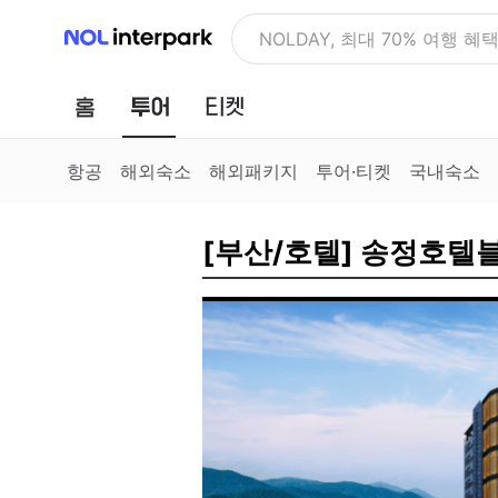
NOL 인터파크
NOLDAY, 최대 70% 여행 혜
홈
투어
티켓
항공
해외숙소
해외패키지
투어·티켓
국내숙소
[부산/호텔] 송정호텔