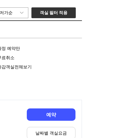
객실 필터 적용
저가순
확정 예약만
무료취소
마감객실전체보기
예약
날짜별 객실요금