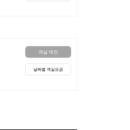
객실 매진
날짜별 객실요금