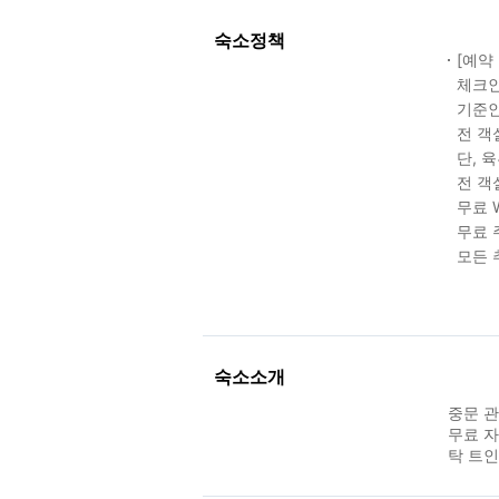
숙소정책
[예약
체크인 
기준인
전 객
단, 
전 객
무료 W
무료 
모든 
숙소소개
중문 관
무료 자
탁 트인