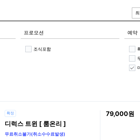
최
프로모션
예약
조식포함
79,000
확정
디럭스 트윈 [ 룸온리 ]
무료취소불가(취소수수료발생)