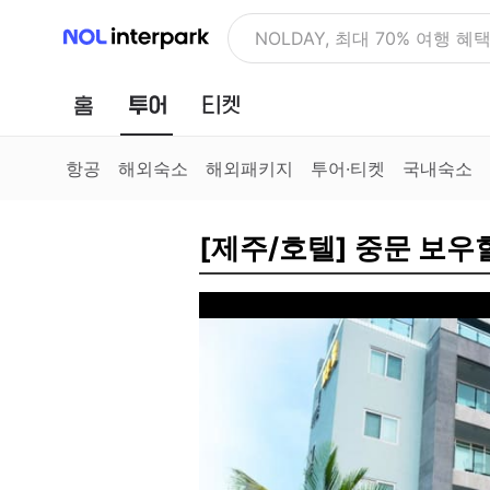
NOL 인터파크
NOLDAY, 최대 70% 여행 혜
홈
투어
티켓
항공
해외숙소
해외패키지
투어·티켓
국내숙소
[제주/호텔] 중문 보