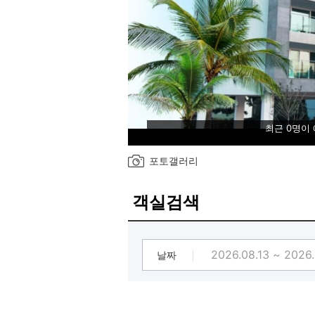
최근 0명이
포토갤러리
객실검색
날짜