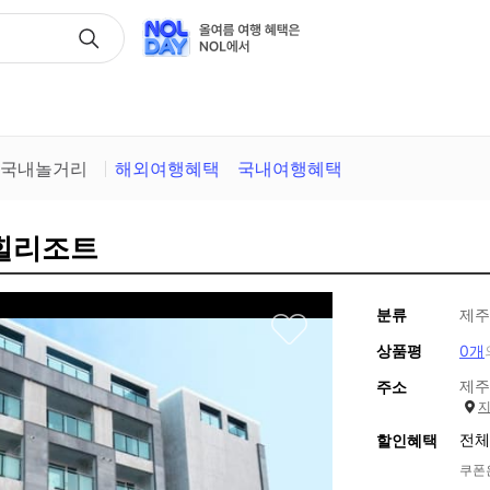
택
국내놀거리
해외여행혜택
국내여행혜택
우힐리조트
분류
제주
상품평
0개
제주
주소
전체
할인혜택
쿠폰