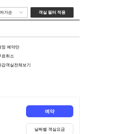
객실 필터 적용
저가순
확정 예약만
무료취소
마감객실전체보기
예약
날짜별 객실요금