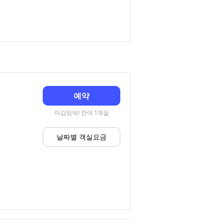
예약
마감임박! 잔여 1객실
날짜별 객실요금