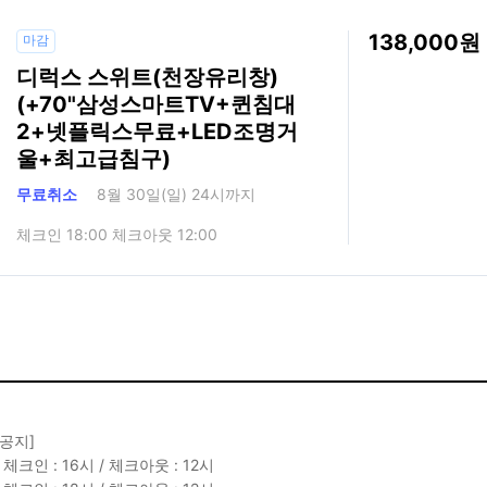
138,000
마감
디럭스 스위트(천장유리창)
(+70"삼성스마트TV+퀸침대
2+넷플릭스무료+LED조명거
울+최고급침구)
무료취소
8월 30일(일) 24시까지
체크인 18:00 체크아웃 12:00
 공지]
체크인 : 16시 / 체크아웃 : 12시