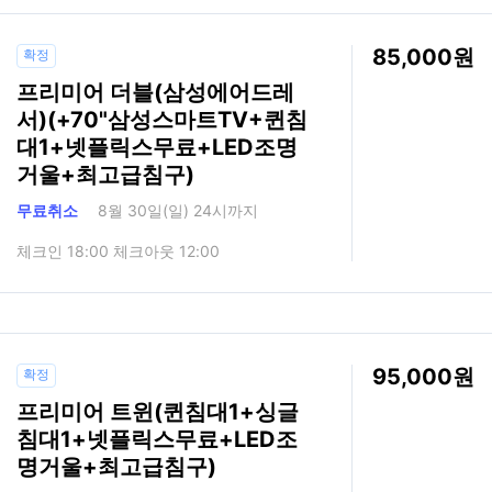
85,000
확정
프리미어 더블(삼성에어드레
서)(+70"삼성스마트TV+퀸침
대1+넷플릭스무료+LED조명
거울+최고급침구)
무료취소
8월 30일(일) 24시까지
체크인 18:00 체크아웃 12:00
95,000
확정
프리미어 트윈(퀸침대1+싱글
침대1+넷플릭스무료+LED조
명거울+최고급침구)