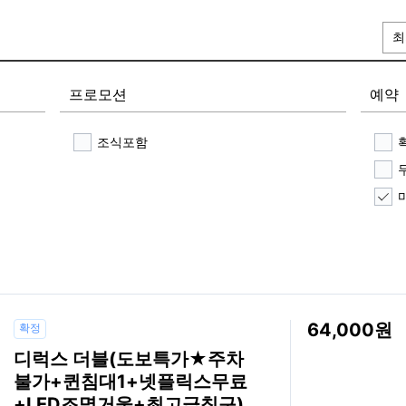
최
프로모션
예약
조식포함
64,000
확정
디럭스 더블(도보특가★주차
불가+퀸침대1+넷플릭스무료
+LED조명거울+최고급침구)