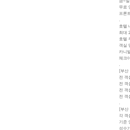
금~일 
무료 
프론트
.
호텔 
최대 
호텔 
객실 
카니발
체크아
.
[부산
전 객
전 객실
전 객
전 객
.
[부산
각 객
기준 
성수기