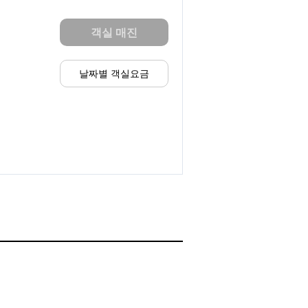
객실 매진
날짜별 객실요금