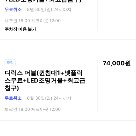
무료취소
8월 30일(일) 24시까지
체크인 18:00 체크아웃 12:00
주차장 이용 불가
74,000
확정
디럭스 더블(퀸침대1+넷플릭
스무료+LED조명거울+최고급
침구)
무료취소
8월 30일(일) 24시까지
체크인 18:00 체크아웃 12:00