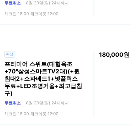
무료취소
8월 30일(일) 24시까지
체크인 18:00 체크아웃 12:00
180,000
확정
프리미어 스위트(대형욕조
+70"삼성스마트TV2대)(+퀸
침대2+소파베드1+넷플릭스
무료+LED조명거울+최고급침
구)
무료취소
8월 30일(일) 24시까지
체크인 18:00 체크아웃 12:00