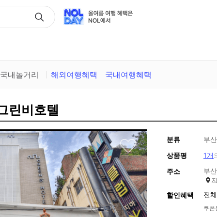
택
국내놀거리
해외여행혜택
국내여행혜택
 그린비호텔
분류
부산
상품평
1개
부산
주소
전체
할인혜택
쿠폰