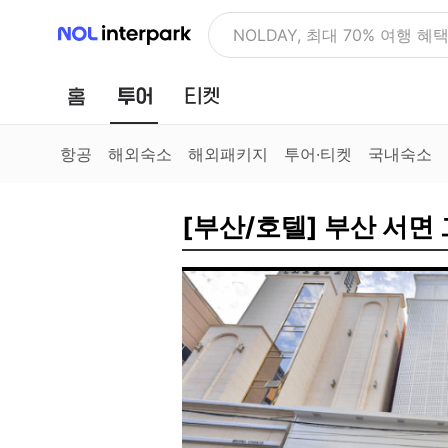
NOL 인터파크
NOLDAY, 최대 70% 여행 혜
홈
투어
티켓
항공
해외숙소
해외패키지
투어·티켓
국내숙소
[부산/호텔] 부산 서면