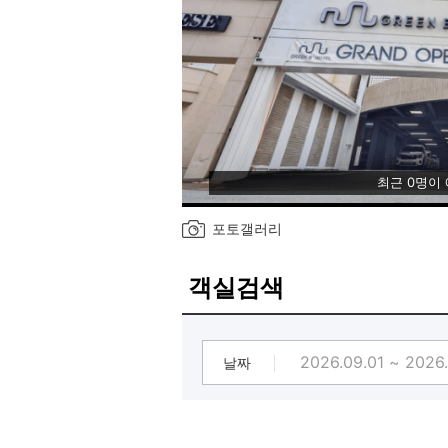
최근 0명이
포토갤러리
객실검색
날짜