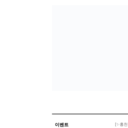
이벤트
[✨홍천