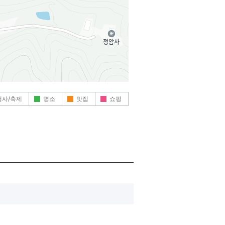
행사/축제
명소
맛집
쇼핑