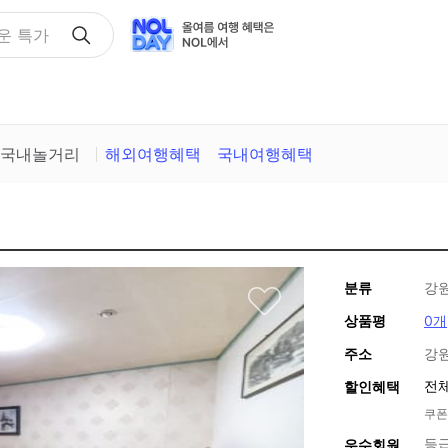
운 특가
국내놀거리
해외여행혜택
국내여행혜택
분류
강
상품평
0개
주소
강원
전체
할인혜택
쿠폰
등
우수회원