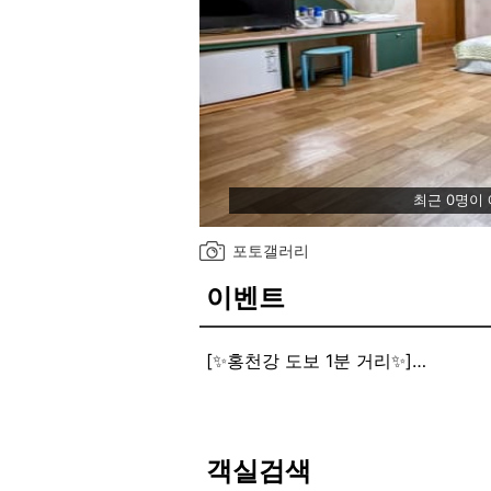
최근 0명이
포토갤러리
이벤트
[✨홍천강 도보 1분 거리✨]
✨홍천강 도보 1분 거리✨
객실검색