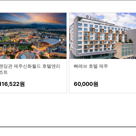
랜딩관 제주신화월드 호텔앤리
빠레브 호텔 제주
조트
116,522
60,000