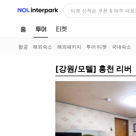
NOL 인터파크
티켓 선착순 쿠폰 & 매주 새로
홈
투어
티켓
항공
해외숙소
해외패키지
투어·티켓
국내숙소
[강원/모텔] 홍천 리버