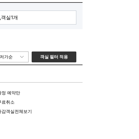
객실 필터 적용
저가순
확정 예약만
무료취소
마감객실전체보기