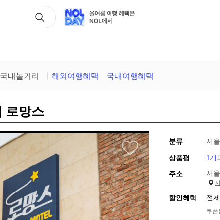
택
국내놀거리
해외여행혜택
국내여행혜택
역 로망스
분류
서울
상품평
1개
서울
주소
전체
할인혜택
쿠폰