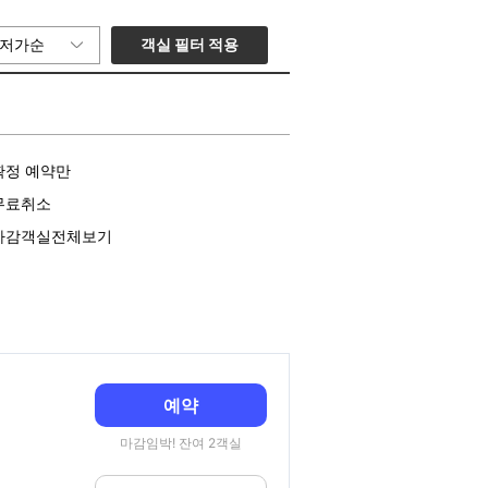
객실 필터 적용
저가순
확정 예약만
무료취소
마감객실전체보기
예약
마감임박! 잔여 2객실