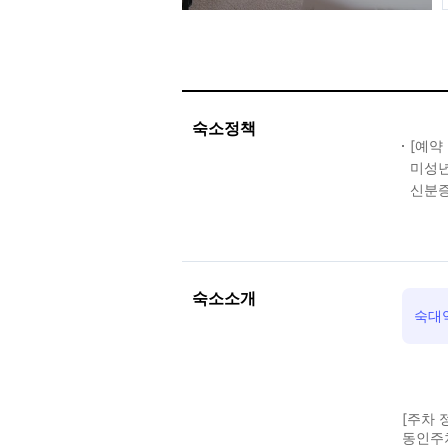
숙소정책
[예약
미성년
신분증
숙소소개
숙대역
[주차 
동인주차