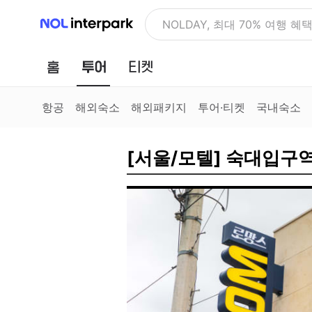
NOL 인터파크
NOLDAY, 최대 70% 여행 혜
홈
투어
티켓
항공
해외숙소
해외패키지
투어·티켓
국내숙소
[서울/모텔] 숙대입구