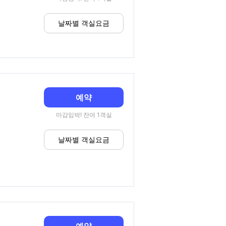
날짜별 객실요금
예약
마감임박! 잔여 1객실
날짜별 객실요금