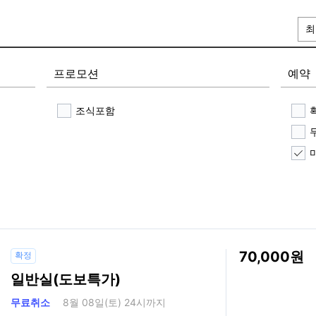
최
프로모션
예약
조식포함
70,000
확정
일반실(도보특가)
무료취소
8월 08일(토) 24시까지