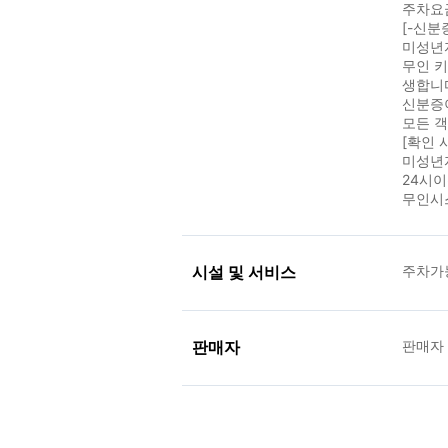
주차요금
[-신분
미성년
무인 키
생합니
신분증
모든 
[확인 
미성년
24시
무인시
시설 및 서비스
주차가
판매자
판매자