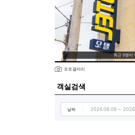
최근 0명이
포토갤러리
객실검색
날짜