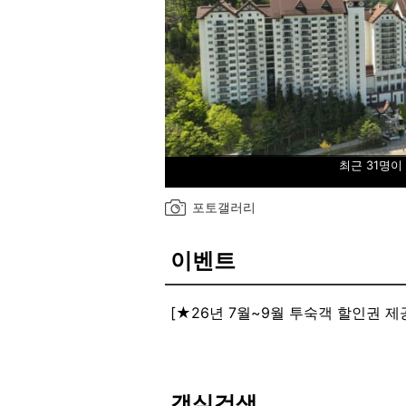
최근 31명이
포토갤러리
이벤트
[★26년 7월~9월 투숙객 할인권 제
ㆍ케이블카 30% 할인권
ㆍ워터파크 30% 할인권
ㆍ애니포레 20% 할인권
ㆍ이나트 20% 할인권
객실검색