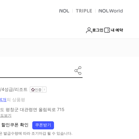
NOL
트리플
Global Interpark
로그인
내 예약
/4성급/리조트
인증
04개
의 상품평
도 평창군 대관령면 올림픽로 715
지도보기
 할인쿠폰 확인
쿠폰받기
은 발급수량에 따라 조기마감 될 수 있습니다.