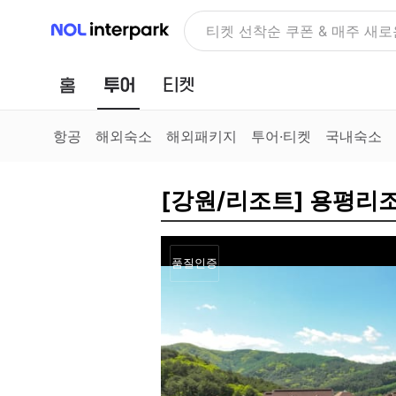
NOL 인터파크
NOLDAY, 최대 70% 여행 혜
홈
투어
티켓
항공
해외숙소
해외패키지
투어·티켓
국내숙소
[강원/리조트] 용평리
품질인증