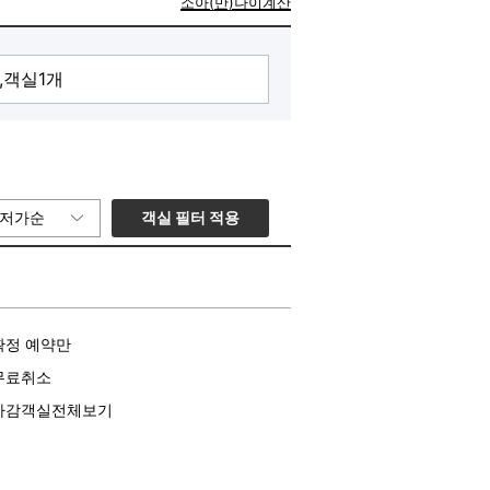
소아(만)나이계산
_신한/하나/농협)
객실 필터 적용
저가순
확정 예약만
무료취소
마감객실전체보기