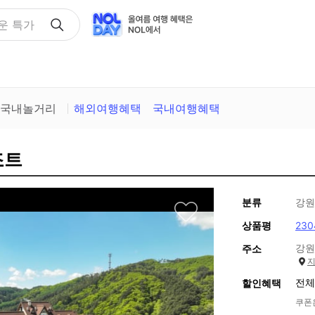
택
국내놀거리
해외여행혜택
국내여행혜택
조트
분류
강원
상품평
23
강원
주소
전체
할인혜택
쿠폰