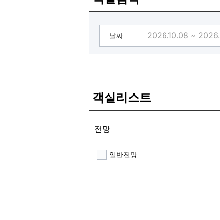
ㆍ루지 20% 할인권
ㆍ더샬레/모나베이커리 10% 할인권
※ 체크인 시 할인권 확인 후 매표소 
※ 상기 할인률은 26년 7월~9월 한
날짜
※ 할인권은 중복 할인이 불가하며 제
※ 본 할인권 제공은 룸온리 이용고객
※ 한정 이벤트로 조기 종료될 수 있
객실리스트
전망
일반전망