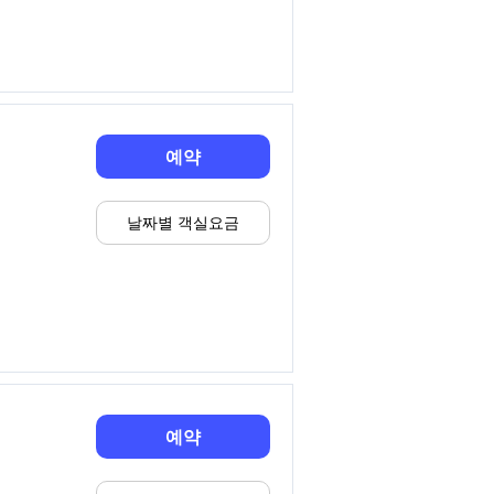
예약
날짜별 객실요금
예약