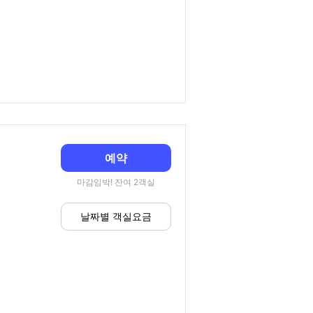
예약
마감임박! 잔여 2객실
날짜별 객실요금