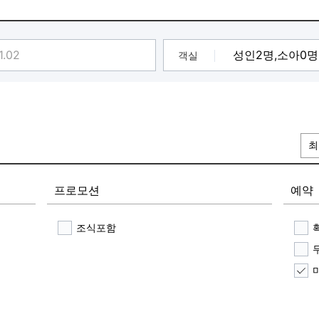
,계란,컵라면,원두커피 등 간편식 제공)
객실
최
프로모션
예약
조식포함