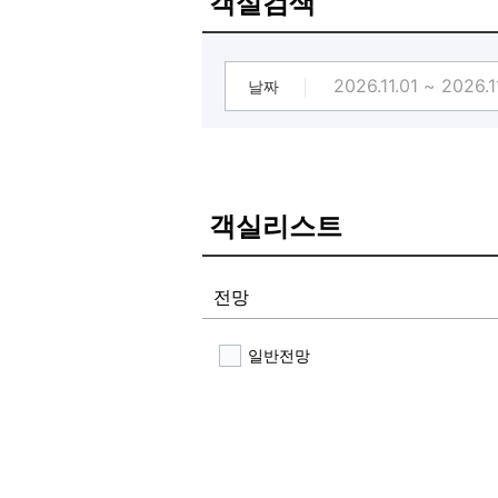
객실검색
✔️ 셀프 스낵코너 무료 이용 (토스트
[⭐ 오픈 선착순 할인 오픈 특가 ⭐]
✔️ 선착순 오픈 이벤트 중입니다.
날짜
객실리스트
전망
일반전망