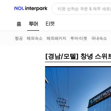
NOL 인터파크
NOLDAY, 최대 70% 여행 혜
홈
투어
티켓
항공
해외숙소
해외패키지
투어·티켓
국내숙소
[경남/모텔] 창녕 스