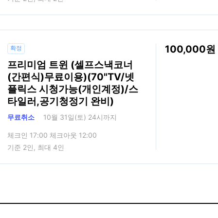
100,000
확정
프리미엄 트윈 (셀프스낵코너
(간편식)무료이용)(70"TV/넷
플릭스 시청가능(개인계정)/스
타일러,공기청정기 완비)
무료취소
10월 31일(토) 24시까지
체크인 17:00 체크아웃 12:00
기준 2인, 최대 4인