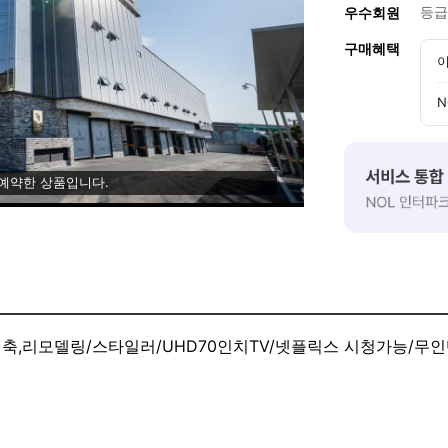
등급
우수회원
구매혜택
이
N
 예약한 상품입니다.
신축,리모델링/스타일러/UHD70인치TV/넷플릭스 시청가능/무인텔
계정사용)
기청정기, 스타일러 이용가능