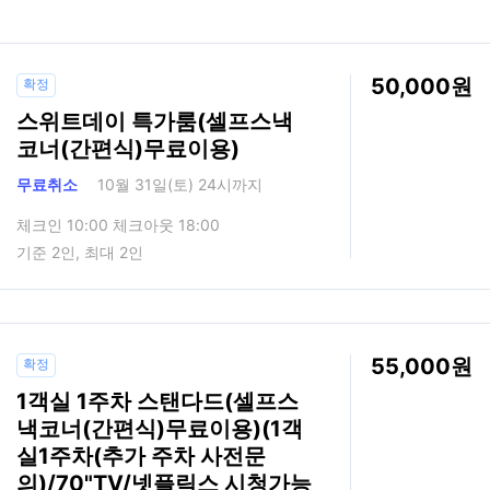
50,000
확정
스위트데이 특가룸(셀프스낵
코너(간편식)무료이용)
무료취소
10월 31일(토) 24시까지
체크인 10:00 체크아웃 18:00
기준 2인, 최대 2인
55,000
확정
1객실 1주차 스탠다드(셀프스
낵코너(간편식)무료이용)(1객
실1주차(추가 주차 사전문
의)/70"TV/넷플릭스 시청가능