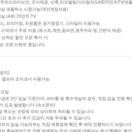
실1주차드라이브인, 조식제공, 신축,리모델링/스타일러/UHD70인치TV/넷
 객실 넷플릭스 시청가능(개인계정사용)
객실 UHD 70인치 TV
럭스, 프리미엄, 트윈룸은 공기청정기, 스타일러 이용가능
프 스낵코너 무료 이용 (토스트,계란,컵라면,원두커피 등 간편식 제공)
픈 선착순 할인 오픈 특가 ⭐]
착순 오픈 이벤트 중입니다.
 공지]
 셀프바 조식코너 이용가능
본규정
금은 2인 입실 기준이며, 파티룸 등 특수객실의 경우, 직접 입실 인원 
가 요금 발생합니다.(숙소문의)
및 취소는 규정에 따라 상이하게 처리될 수 있습니다.
시간 초과 시 추가 요금이 자동 부과될 수 있습니다.
자의 입실 가능여부는 직접 제휴점에 확인 후 예약 진행하시기 바랍니다
자 혼숙예약으로 인해 발생하는 입실 거부에 대해서는 취소/환불이 불가