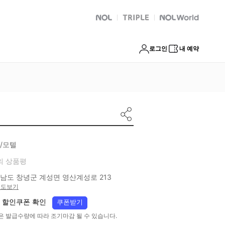
NOL
트리플
Global Interpark
로그인
내 예약
/모텔
의 상품평
남도 창녕군 계성면 영산계성로 213
지도보기
 할인쿠폰 확인
쿠폰받기
은 발급수량에 따라 조기마감 될 수 있습니다.