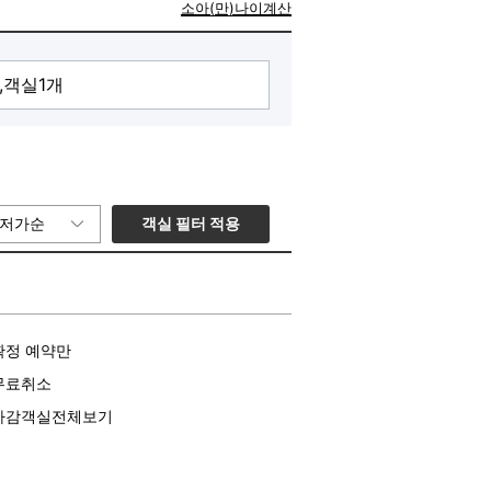
소아(만)나이계산
객실 필터 적용
저가순
확정 예약만
무료취소
마감객실전체보기