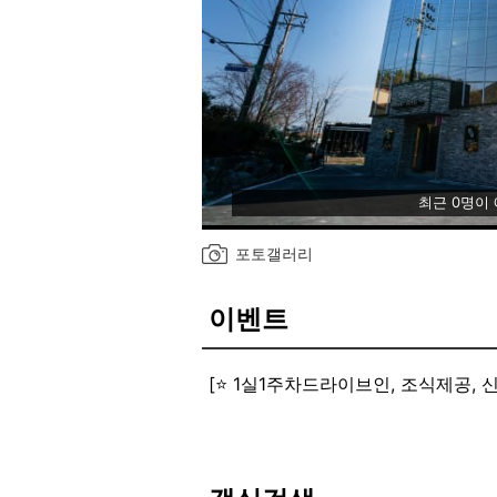
최근 0명이
포토갤러리
이벤트
[⭐ 1실1주차드라이브인, 조식제공, 
✔️ 전 객실 넷플릭스 시청가능(개인
✔️ 전 객실 UHD 70인치 TV
✔️ 디럭스, 프리미엄, 트윈룸은 공