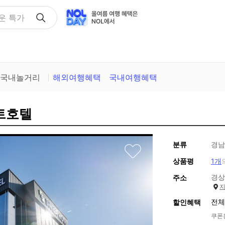
택
국내놀거리
해외여행혜택
국내여행혜택
위트호텔
분류
경남
상품평
1개
경상
주소
전체
할인혜택
쿠폰