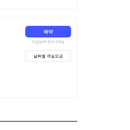
예약
마감임박! 잔여 2객실
날짜별 객실요금