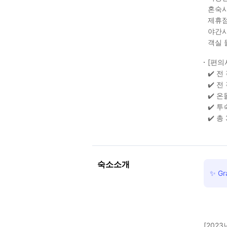
혼숙시
제휴점
야간시
객실 
[편의
✔️ 
✔️ 전
✔️ 
✔️ 
✔️ 
숙소소개
✨ Gr
[2023