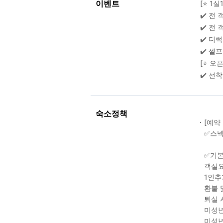
이벤트
[⭐ 1
✔️ 전
✔️ 전 
✔️ 디
✔️ 셀
[⭐ 오
✔️ 선
숙소정책
[예약
✅스넥
✅기
객실요
1인추
환불 
퇴실 
미성년
미성년