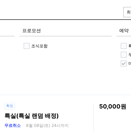
최
프로모션
예약
조식포함
50,000
확정
특실(특실 랜덤 배정)
무료취소
8월 08일(토) 24시까지