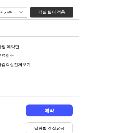
객실 필터 적용
저가순
확정 예약만
무료취소
마감객실전체보기
예약
날짜별 객실요금