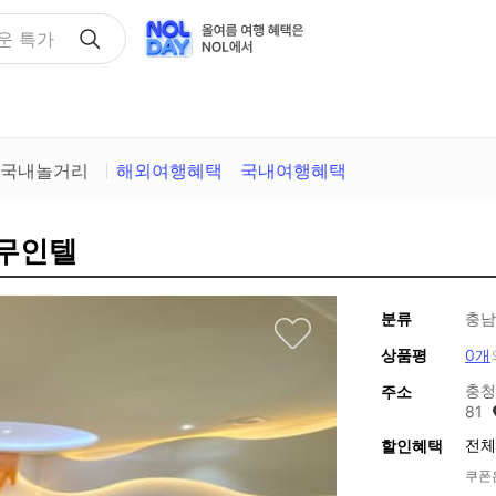
택
국내놀거리
해외여행혜택
국내여행혜택
 무인텔
분류
충남
상품평
0개
충청
주소
81
전체
할인혜택
쿠폰