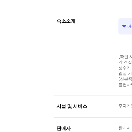
숙소소개
❤ 아
[확인 
각 객
성수기 
입실 
(신분증
불편사
시설 및 서비스
주차가
판매자
판매자