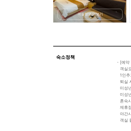
객실정보 더보기
숙소정책
[예약
객실요
1인추
퇴실 
미성년
미성년
혼숙시
제휴점
야간시
객실 