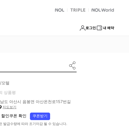
NOL
트리플
Global Interpark
로그인
내 예약
/모텔
의 상품평
남도 아산시 음봉면 아산온천로157번길
지도보기
 할인쿠폰 확인
쿠폰받기
은 발급수량에 따라 조기마감 될 수 있습니다.