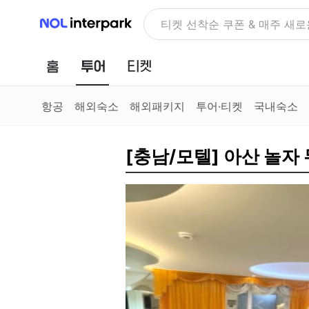
NOL 인터파크
NOLDAY, 최대 70% 여행 혜
홈
투어
티켓
항공
해외숙소
해외패키지
투어·티켓
국내숙소
[충남/모텔] 아산 놀자