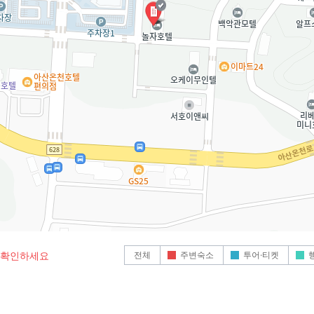
전체
주변숙소
투어·티켓
로 확인하세요