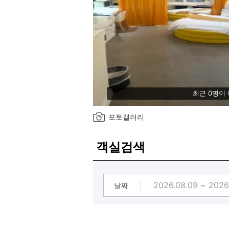
최근 0명이
포토갤러리
객실검색
날짜