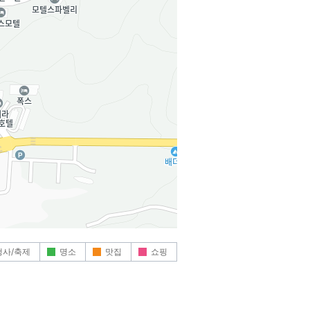
행사/축제
명소
맛집
쇼핑