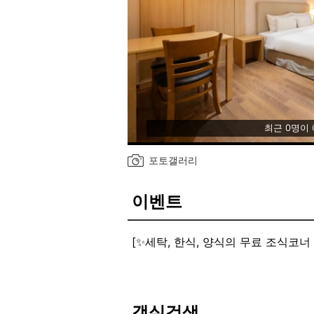
최근 0명이
포토갤러리
이벤트
[✨세탁, 한식, 양식의 무료 조식코너
객실검색