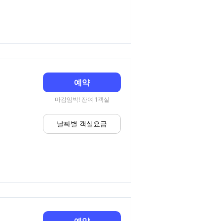
예약
마감임박! 잔여 1객실
날짜별 객실요금