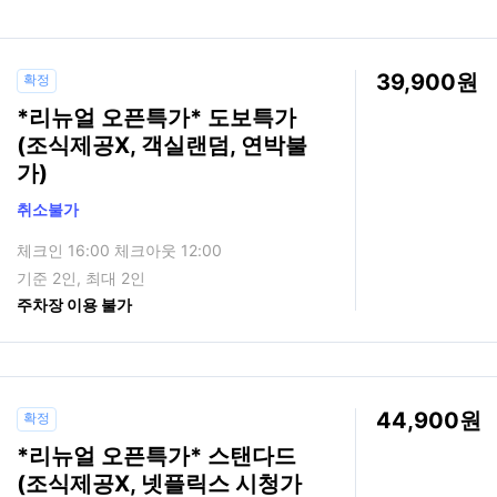
39,900
확정
*리뉴얼 오픈특가* 도보특가
(조식제공X, 객실랜덤, 연박불
가)
취소불가
체크인 16:00 체크아웃 12:00
기준 2인, 최대 2인
주차장 이용 불가
44,900
확정
*리뉴얼 오픈특가* 스탠다드
(조식제공X, 넷플릭스 시청가