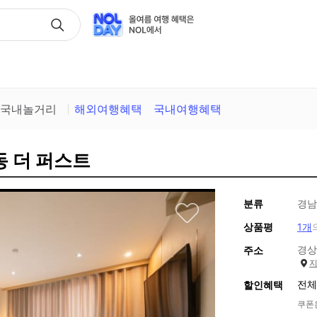
택
국내놀거리
해외여행혜택
국내여행혜택
동 더 퍼스트
분류
경남
상품평
1개
경상
주소
전체
할인혜택
쿠폰