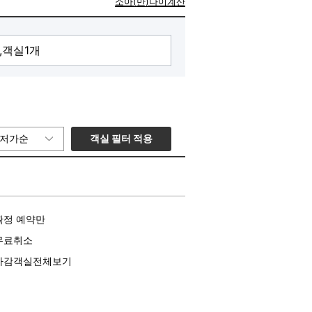
소아(만)나이계산
객실 필터 적용
저가순
확정 예약만
무료취소
마감객실전체보기