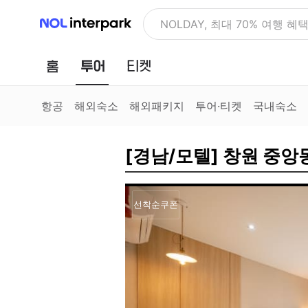
NOL 인터파크
NOLDAY, 최대 70% 여행 혜
홈
투어
티켓
항공
해외숙소
해외패키지
투어·티켓
국내숙소
[경남/모텔] 창원 중앙
선착순쿠폰