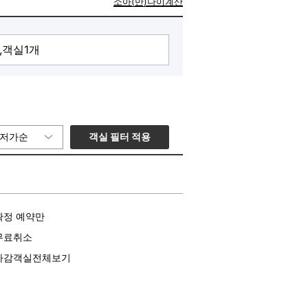
소아(만)나이계산
객실 필터 적용
저가순
확정 예약만
무료취소
마감객실전체보기