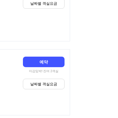
날짜별 객실요금
예약
마감임박! 잔여 2객실
날짜별 객실요금