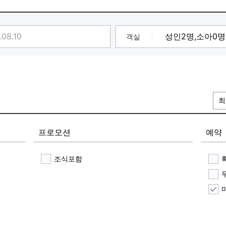
 시청가능
객실
리 ❤
메모리 기능성의
 가능함
 안마체험
최
 멋
프로모션
예약
조식포함
구매 )