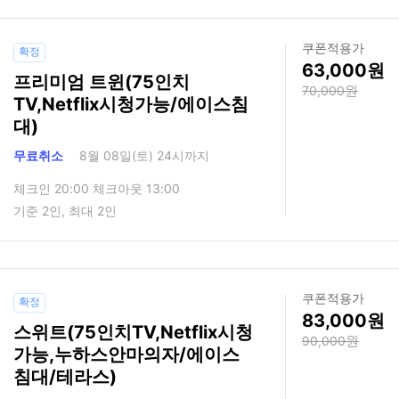
쿠폰적용가
확정
63,000
프리미엄 트윈(75인치
70,000
TV,Netflix시청가능/에이스침
대)
무료취소
8월 08일(토) 24시까지
체크인 20:00 체크아웃 13:00
기준 2인, 최대 2인
쿠폰적용가
확정
83,000
스위트(75인치TV,Netflix시청
90,000
가능,누하스안마의자/에이스
침대/테라스)