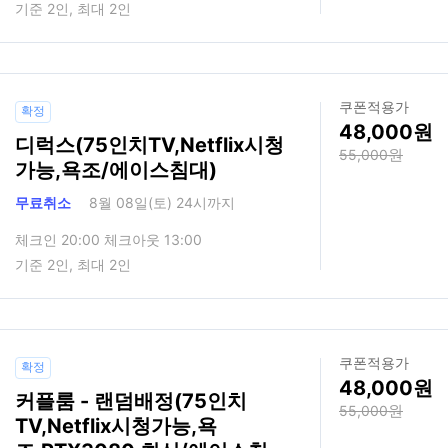
기준 2인, 최대 2인
쿠폰적용가
확정
48,000
디럭스(75인치TV,Netflix시청
55,000
가능,욕조/에이스침대)
무료취소
8월 08일(토) 24시까지
체크인 20:00 체크아웃 13:00
기준 2인, 최대 2인
쿠폰적용가
확정
48,000
커플룸 - 랜덤배정(75인치
55,000
TV,Netflix시청가능,욕