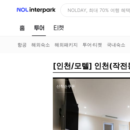
NOL 인터파크
NOLDAY, 최대 70% 여행 혜
홈
투어
티켓
항공
해외숙소
해외패키지
투어·티켓
국내숙소
[인천/모텔] 인천(작
선착순쿠폰