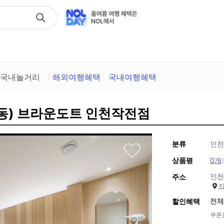
택
국내놀거리
해외여행혜택
국내여행혜택
전동) 브라운도트 인천작전점
분류
인천
상품평
0개
인천
주소
전체
할인혜택
쿠폰