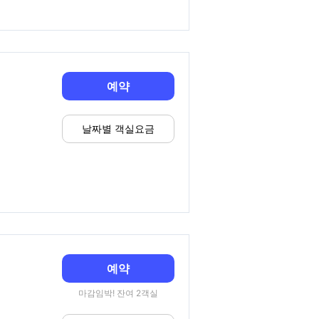
예약
날짜별 객실요금
예약
마감임박! 잔여 2객실