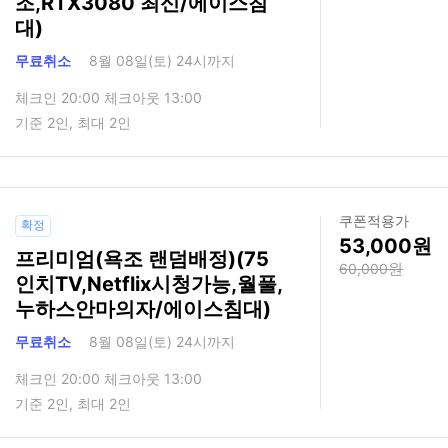
조,RTX3080 최신/에이스침
대)
무료취소
8월 08일(토) 24시까지
체크인 20:00 체크아웃 13:00
기준 2인, 최대 2인
쿠폰적용가
확정
53,000
프리미엄(욕조 랜덤배정)(75
60,000
인치TV,Netflix시청가능,월풀,
누하스안마의자/에이스침대)
무료취소
8월 08일(토) 24시까지
체크인 20:00 체크아웃 13:00
기준 2인, 최대 2인