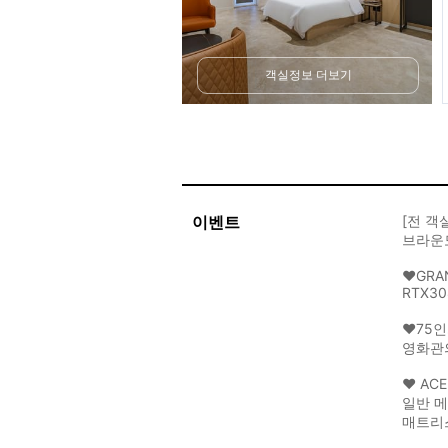
객실정보 더보기
이벤트
[전 객
브라운
❤GRA
RTX3
❤75인
영화관
❤ AC
일반 
매트리