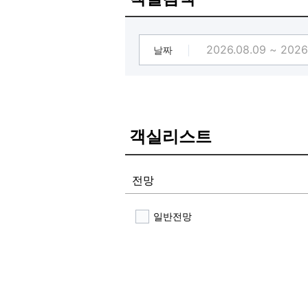
❤75인치TV 영화관 감성의 감동❤
영화관의 감동이 느껴지는 넷플릭스
날짜
❤ ACE침대 메트리스의 안락한 잠자
일반 메트리스가 아닌 에이스침대 
매트리스, 편안하고 안락한 숙면이
❤ 최신 누하스 안마의자 ❤
객실리스트
누하스 뉴클래식 안마의자의 놀라운
❤감각 있는 호텔의 디피 ❤
다양한 소품으로 소울을 느낄수있는
전망
❤1층 카페테리아의 편의시설❤
일반전망
무료제공되는 원두커피
즉석 제공되는 라면포트 ( 라면 별도 