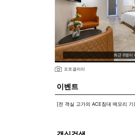
최근 0명이
포토갤러리
이벤트
[전 객실 고가의 ACE침대 메모리 기능성
브라운도트 호텔의 품격
❤GRAND OPEN❤
RTX3080, 240Hz 최고 사양 풀옵
객실검색