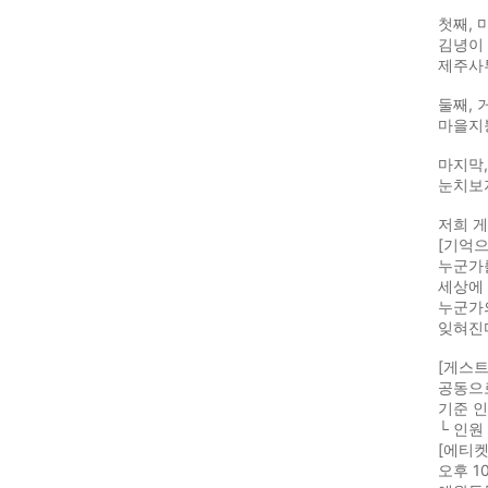
첫째, 
김녕이 
제주사투
둘째, 
마을지붕
마지막
눈치보
저희 
[기억으
누군가를
세상에
누군가의
잊혀진다
[게스트
공동으
기준 인
└ 인원
[에티켓
오후 1