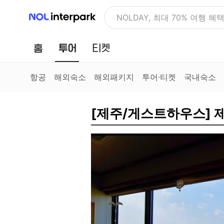
NOL 인터파크
NOLDAY, 최대 70% 여행 혜
홈
투어
티켓
항공
해외숙소
해외패키지
투어·티켓
국내숙소
[제주/게스트하우스] 