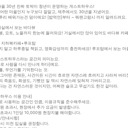
마을 30년 진짜 토박이 청년이 운영하는 게스트하우스!
어떤 마을인지 누구보다 잘알고, 제주에서도 30년을 지냈어요.
리 배워가는건 덤이에요! [밥먹언]부터 ~ 뭐랜고람시 까지 알려드려요.
거실에서 보는 바다뷰
, 요트, 노을까지 한눈에 들어와요! 거실에서만 앉아 있어도 바다뷰 카페
, 지하북카페+루프탑
지 말고 하루종일 책읽고, 영화감성까지 충전하세요! 루프탑에서 보는 마
게스트하우스라는 공간의 의미는요.
로 사람을 다시 만나게 하다]예요.
, 무언가를 기억한다는 것.
 그어떤 존재든, 사건이든 시간이 흐르면 자연스레 흐려지고 사라져 버리
 죽음도, 희생도, 기뻤던 일 역시 자연스레 잊혀져 가버리고요.
는 건 자연스러운 것이지만, 어쩌면 슬프고 무섭기도 한것 같더라.
하우스 이용 안내]
로 사용하는 공간인 만큼, 이용규칙을 준수해주세요.
원 초과시, 현장에서 추가 요금이 발생합니다.
 초과시 1인당 10,000원 현장지불 해야합니다.
/안내사항]
0시 이전 입실을 권장합니다.