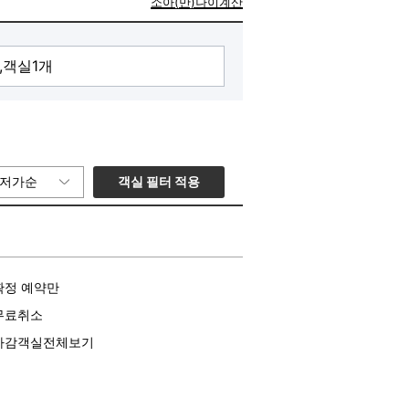
소아(만)나이계산
객실 필터 적용
저가순
확정 예약만
무료취소
마감객실전체보기