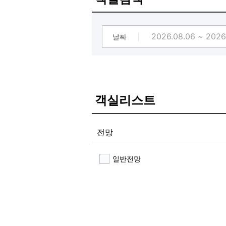
짐보관 : 가능
와이파이 : 가능
PC라운지 : 공용pc 구비
공용부엌 및 공용공간 : 보유
날짜
기타 : 옥상테라스 보유, 지하1층 
객실리스트
전망
일반전망