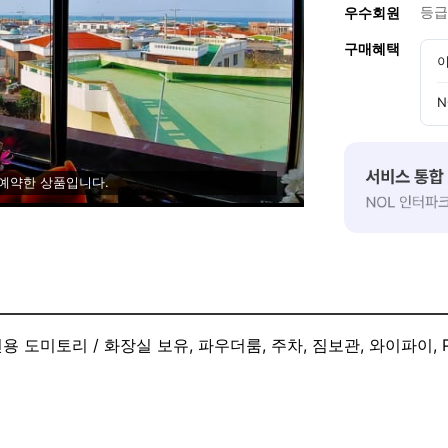
등급
우수회원
구매혜택
이
N
 예약한 상품입니다.
전용 도미토리 / 화장실 보유, 파우더룸, 주차, 짐보관, 와이파이,
조식 : 시간( 24시간 ) 메뉴( 빵,계란밥,커피 ) 가격( 무료 )
, 여성전용파우더룸, 여성전용화장실