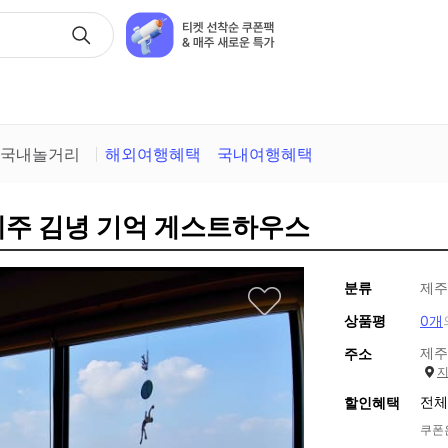
택
국내놀거리
해외여행혜택
국내여행혜택
제주 김녕 기억 게스트하우스
분류
제주
상품평
0개
제주
주소
전체
할인혜택
쿠폰