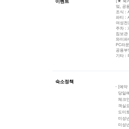
이벤트
[★ 북
엌, 공
조식 : 
파티 : 
여성전
주차 :
짐보관 
와이파이
PC라운
공용부엌
기타 :
숙소정책
[예약
당일예
체크인
객실요
도미토
미성년
미성년