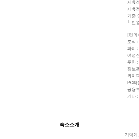
제휴점
제휴점
기준 
└ 인
[편의
조식 :
파티 :
여성전
주차 
짐보관
와이파
PC라
공용부
기타 
숙소소개
기억게