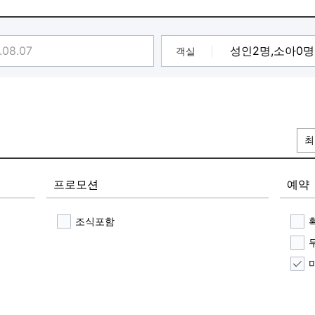
객실
북카페 보유
최
프로모션
예약
조식포함