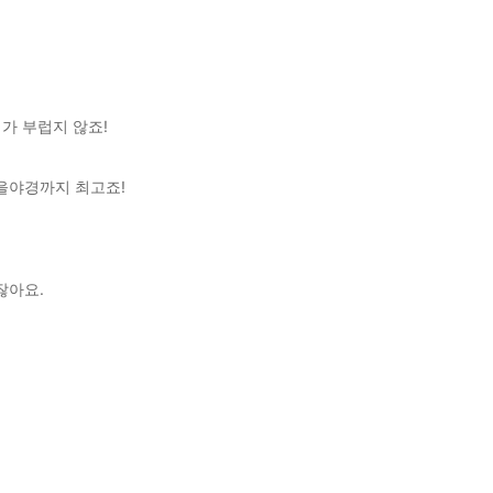
가 부럽지 않죠!
을야경까지 최고죠!
잖아요.