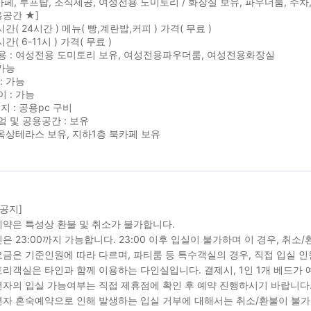
카페, 루프탑, 조식제공, 여성전용 도미토리 / 화장실 보유, 파우더룸, 주차
용공간 ★]
시간( 24시간 ) 메뉴( 빵,계란밥,커피 ) 가격( 무료 )
시간( 6-11시 ) 가격( 무료 )
용 : 여성전용 도미토리 보유, 여성전용파우더룸, 여성전용화장실
 가능
: 가능
 : 가능
지 : 공용pc 구비
 및 공용공간 : 보유
 옥상테라스 보유, 지하1층 북카페 보유
 공지]
약은 특성상 환불 및 취소가 불가합니다.
은 23:00까지 가능합니다. 23:00 이후 입실이 불가하며 이 경우, 취소
금은 기준인원에 따라 다르며, 파티룸 등 특수객실의 경우, 직접 입실 인
리객실은 타인과 함께 이용하는 다인실입니다. 결제시, 1인 1개 베드가 
자의 입실 가능여부는 직접 제휴점에 확인 후 예약 진행하시기 바랍니다
자 혼숙예약으로 인해 발생하는 입실 거부에 대해서는 취소/환불이 불가