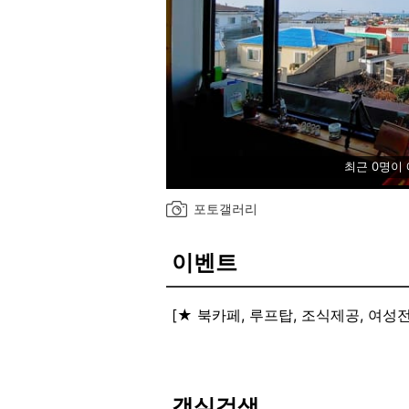
최근 0명이
포토갤러리
이벤트
[★ 북카페, 루프탑, 조식제공, 여성
파티 : 시간( 6-11시 ) 가격( 무료 )
여성전용 : 여성전용 도미토리 보유
주차 : 가능
객실검색