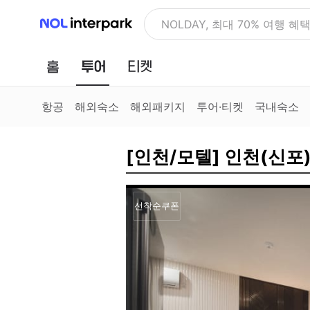
NOL 인터파크
NOLDAY, 최대 70% 여행 혜
홈
투어
티켓
항공
해외숙소
해외패키지
투어·티켓
국내숙소
[인천/모텔] 인천(신포)
선착순쿠폰