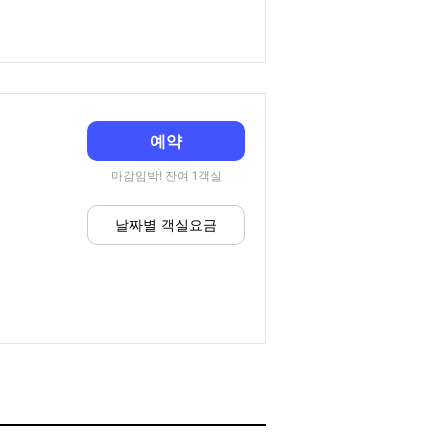
예약
마감임박! 잔여 1객실
날짜별 객실요금