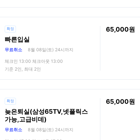
65,000
확정
빠른입실
무료취소
8월 08일(토) 24시까지
체크인 13:00 체크아웃 13:00
기준 2인, 최대 2인
65,000
확정
늦은퇴실(삼성65TV,넷플릭스
가능,고급비데)
무료취소
8월 08일(토) 24시까지