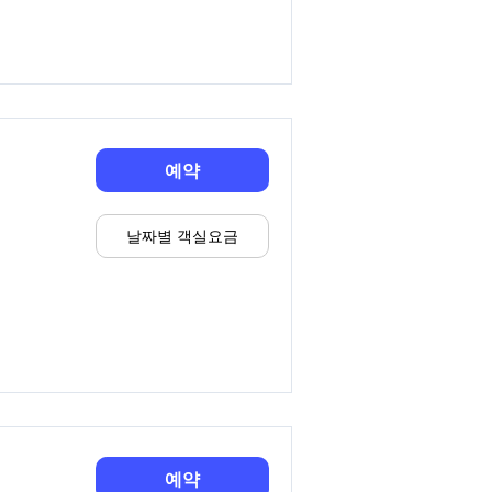
예약
날짜별 객실요금
예약