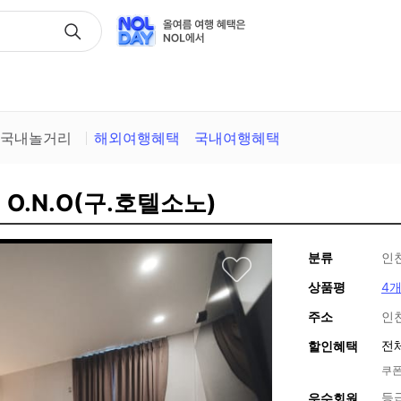
택
국내놀거리
해외여행혜택
국내여행혜택
 O.N.O(구.호텔소노)
분류
인
상품평
4
주소
인
전
할인혜택
쿠폰
등
우수회원