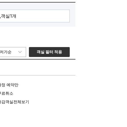
객실 필터 적용
저가순
확정 예약만
무료취소
마감객실전체보기