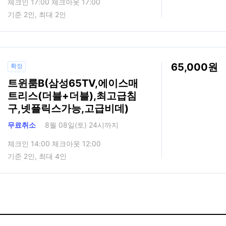
체크인 17:00 체크아웃 17:00
기준 2인, 최대 2인
65,000
확정
트윈룸B(삼성65TV,에이스매
트리스(더블+더블),최고급침
구,넷플릭스가능,고급비데)
무료취소
8월 08일(토) 24시까지
체크인 14:00 체크아웃 12:00
기준 2인, 최대 4인