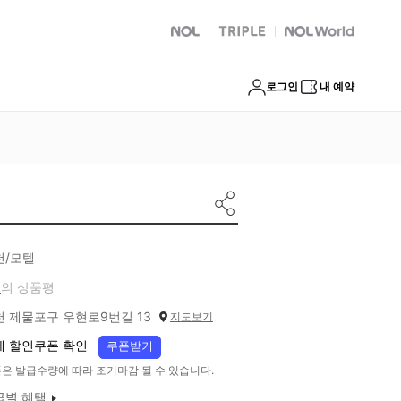
NOL
트리플
Global Interpark
로그인
내 예약
천/모텔
개
의 상품평
천 제물포구 우현로9번길 13
지도보기
체 할인쿠폰 확인
쿠폰받기
은 발급수량에 따라 조기마감 될 수 있습니다.
급별 혜택