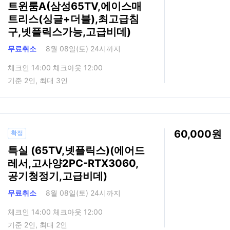
트윈룸A(삼성65TV,에이스매
트리스(싱글+더블),최고급침
구,넷플릭스가능,고급비데)
무료취소
8월 08일(토) 24시까지
체크인 14:00 체크아웃 12:00
기준 2인, 최대 3인
60,000
확정
특실 (65TV,넷플릭스)(에어드
레서,고사양2PC-RTX3060,
공기청정기,고급비데)
무료취소
8월 08일(토) 24시까지
체크인 14:00 체크아웃 12:00
기준 2인, 최대 2인