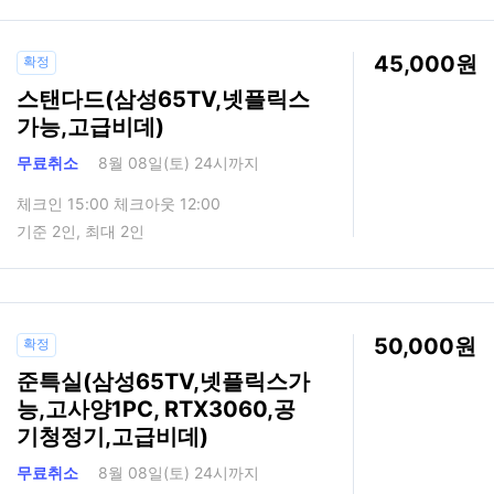
45,000
확정
스탠다드(삼성65TV,넷플릭스
가능,고급비데)
무료취소
8월 08일(토) 24시까지
체크인 15:00 체크아웃 12:00
기준 2인, 최대 2인
50,000
확정
준특실(삼성65TV,넷플릭스가
능,고사양1PC, RTX3060,공
기청정기,고급비데)
무료취소
8월 08일(토) 24시까지