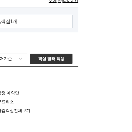
소아(만)나이계산
객실 필터 적용
저가순
확정 예약만
무료취소
마감객실전체보기