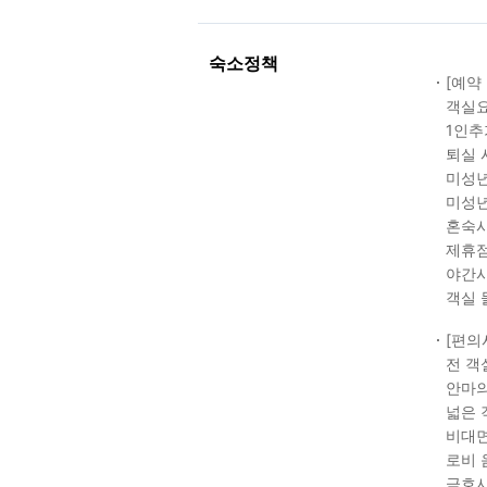
숙소정책
[예약
객실요
1인추
퇴실 
미성년
미성년
혼숙시
제휴점
야간시
객실 
[편의
전 객
안마의
넓은 
비대면
로비 
금호