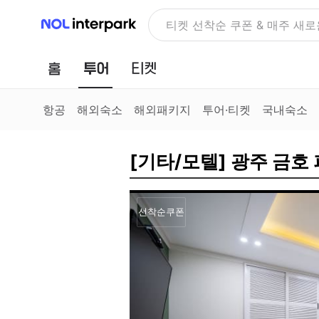
NOL 인터파크
NOLDAY, 최대 70% 여행 혜
홈
투어
티켓
항공
해외숙소
해외패키지
투어·티켓
국내숙소
[기타/모텔] 광주 금호 
선착순쿠폰