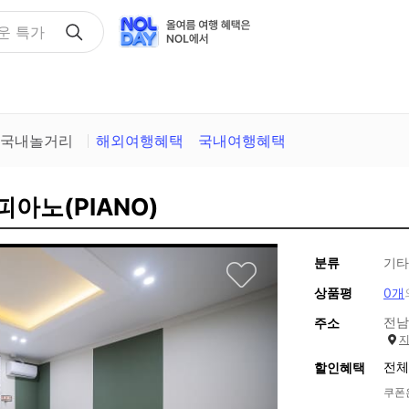
택
국내놀거리
해외여행혜택
국내여행혜택
피아노(PIANO)
분류
기타
상품평
0개
전남
주소
전체
할인혜택
쿠폰