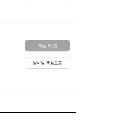
객실 매진
날짜별 객실요금