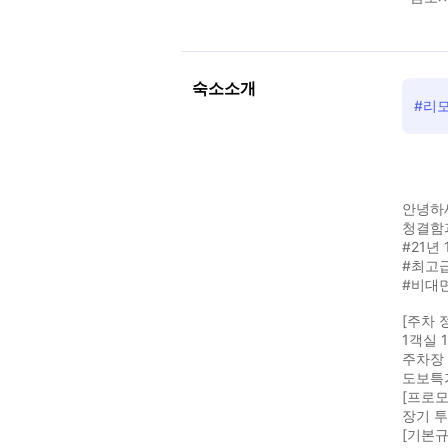
숙소소개
#리
안녕하세
청결함
#21년 
#최고급
#비대
[주차 
1객실 
주차장 
도보특
[프로모
장기 
[기본규