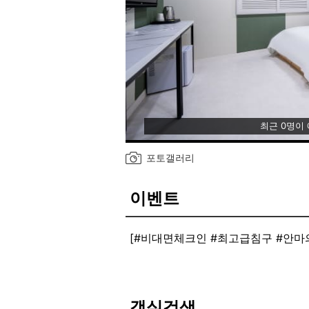
최근 0명이
포토갤러리
이벤트
[#비대면체크인 #최고급침구 #안마
객실검색