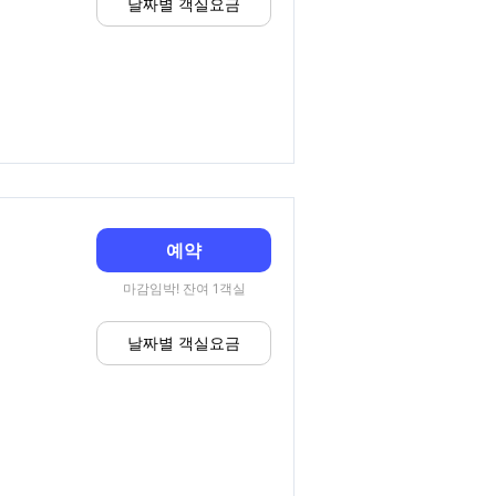
날짜별 객실요금
예약
마감임박! 잔여 1객실
날짜별 객실요금