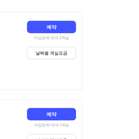
예약
마감임박! 잔여 2객실
날짜별 객실요금
예약
마감임박! 잔여 1객실