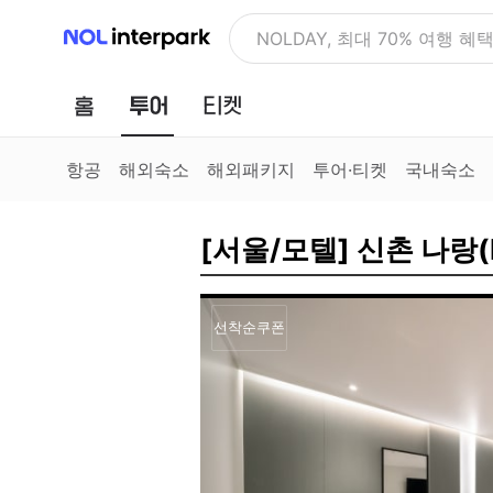
NOL 인터파크
NOLDAY, 최대 70% 여행 혜
홈
투어
티켓
항공
해외숙소
해외패키지
투어·티켓
국내숙소
[서울/모텔] 신촌 나랑(
선착순쿠폰