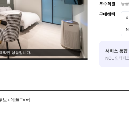
등급
우수회원
구매혜택
이
N
 예약한 상품입니다.
브+애플TV⭐]