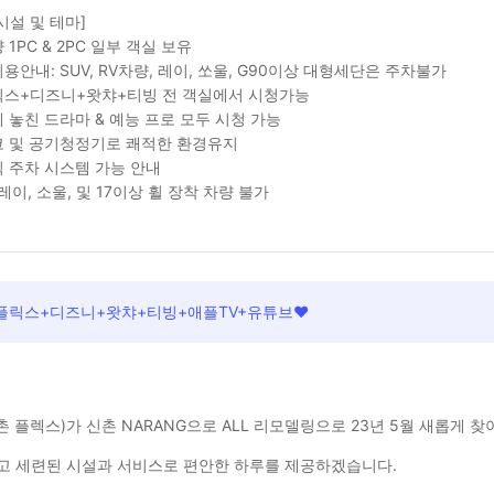
시설 및 테마]
 1PC & 2PC 일부 객실 보유
용안내: SUV, RV차량, 레이, 쏘울, G90이상 대형세단은 주차불가
스+디즈니+왓챠+티빙 전 객실에서 시청가능
 놓친 드라마 & 예능 프로 모두 시청 가능
 및 공기청정기로 쾌적한 환경유지
 주차 시스템 가능 안내
 레이, 소울, 및 17이상 휠 장착 차량 불가
넷플릭스+디즈니+왓챠+티빙+애플TV+유튜브❤️
신촌 플렉스)가 신촌 NARANG으로 ALL 리모델링으로 23년 5월 새롭게 찾
고 세련된 시설과 서비스로 편안한 하루를 제공하겠습니다.