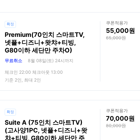
쿠폰적용가
확정
55,000
Premium(70인치 스마트TV,
65,000
넷플+디즈니+왓챠+티빙,
G80이하 세단만 주차O)
무료취소
8월 08일(토) 24시까지
체크인 22:00 체크아웃 13:00
기준 2인, 최대 2인
쿠폰적용가
확정
70,000
Suite A (75인치 스마트TV)
80,000
(고사양1PC, 넷플+디즈니+왓
챠+티빙, G80이하 세단만 주