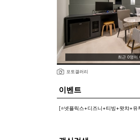
최근 0명이
포토갤러리
이벤트
[⭐넷플릭스+디즈니+티빙+왓챠+유투