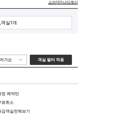
소아(만)나이계산
객실 필터 적용
저가순
확정 예약만
무료취소
마감객실전체보기