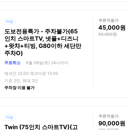
쿠폰적용가
마감
45,000
도보전용특가 - 주차불가(65
55,000
인치 스마트TV, 넷플+디즈니
+왓챠+티빙, G80이하 세단만
주차O)
무료취소
8월 08일(토) 24시까지
체크인 22:00 체크아웃 13:00
기준 2인, 최대 2인
주차장 이용 불가
쿠폰적용가
마감
90,000
Twin (75인치 스마트TV)(고
100,000