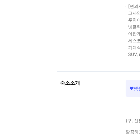
[편의
고사양
주차이
넷플릭
아깝게
세스코
기계식
SUV,
숙소소개
❤️
(구, 
깔끔하