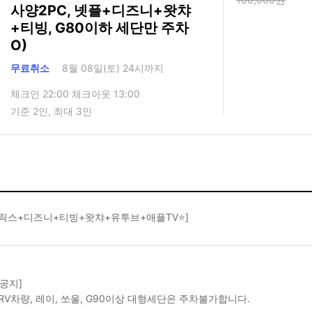
사양2PC, 넷플+디즈니+왓챠
+티빙, G80이하 세단만 주차
O)
무료취소
8월 08일(토) 24시까지
체크인 22:00 체크아웃 13:00
기준 2인, 최대 3인
플릭스+디즈니+티빙+왓챠+유투브+애플TV⭐]
 공지]
, RV차량, 레이, 쏘울, G90이상 대형세단은 주차불가합니다.