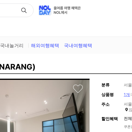
택
국내놀거리
해외여행혜택
국내여행혜택
NARANG)
분류
서울
상품평
1개
서울
주소
전체
할인혜택
쿠폰