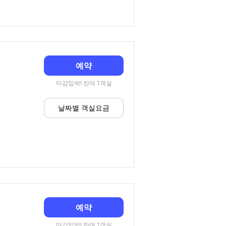
예약
마감임박! 잔여 1객실
날짜별 객실요금
예약
마감임박! 잔여 1객실