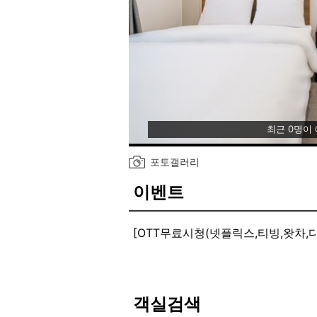
최근 0명이
포토갤러리
이벤트
[OTT무료시청(넷플릭스,티빙,왓차,디
침구류부터,가구,가전 모두 교체하였
후기이벤트/OTT무료시청(넷플릭스,
25년02월01일부터 04월31일까
쿠폰을 지급해드립니다
객실검색
방문시 아이디와 성함만알려주시면 