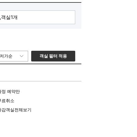
객실 필터 적용
저가순
확정 예약만
무료취소
마감객실전체보기