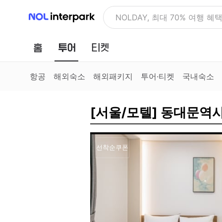
NOL 인터파크
NOLDAY, 최대 70% 여행 혜
홈
투어
티켓
항공
해외숙소
해외패키지
투어·티켓
국내숙소
[서울/모텔] 동대문역
선착순쿠폰