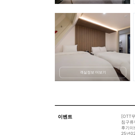
객실정보 더보기
이벤트
[OTT
침구류
후기이
25년