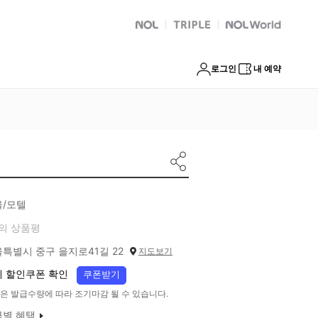
NOL
트리플
Global Interpark
로그인
내 예약
울/모텔
의 상품평
특별시 중구 을지로41길 22
지도보기
 할인쿠폰 확인
쿠폰받기
은 발급수량에 따라 조기마감 될 수 있습니다.
급별 혜택