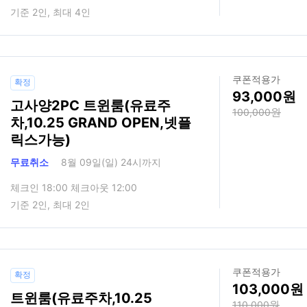
기준 2인, 최대 4인
쿠폰적용가
확정
93,000
고사양2PC 트윈룸(유료주
100,000
차,10.25 GRAND OPEN,넷플
릭스가능)
무료취소
8월 09일(일) 24시까지
체크인 18:00 체크아웃 12:00
기준 2인, 최대 2인
쿠폰적용가
확정
103,000
트윈룸(유료주차,10.25
110,000