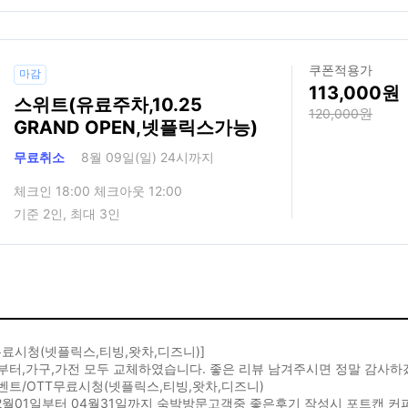
쿠폰적용가
마감
113,000
스위트(유료주차,10.25
120,000
GRAND OPEN,넷플릭스가능)
무료취소
8월 09일(일) 24시까지
체크인 18:00 체크아웃 12:00
기준 2인, 최대 3인
무료시청(넷플릭스,티빙,왓차,디즈니)]
부터,가구,가전 모두 교체하였습니다. 좋은 리뷰 남겨주시면 정말 감사하
벤트/OTT무료시청(넷플릭스,티빙,왓차,디즈니)
02월01일부터 04월31일까지 숙박방문고객중 좋은후기 작성시 포트캔 