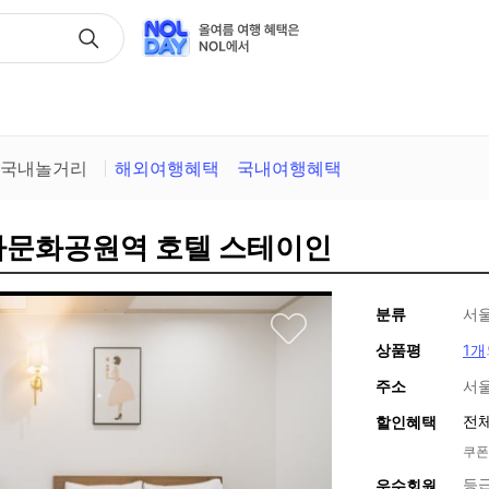
택
국내놀거리
해외여행혜택
국내여행혜택
사문화공원역 호텔 스테이인
분류
서
상품평
1개
주소
서울
전체
할인혜택
쿠폰
등
우수회원