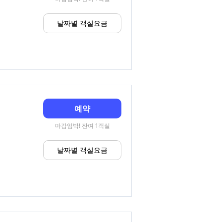
날짜별 객실요금
예약
마감임박! 잔여 1객실
날짜별 객실요금