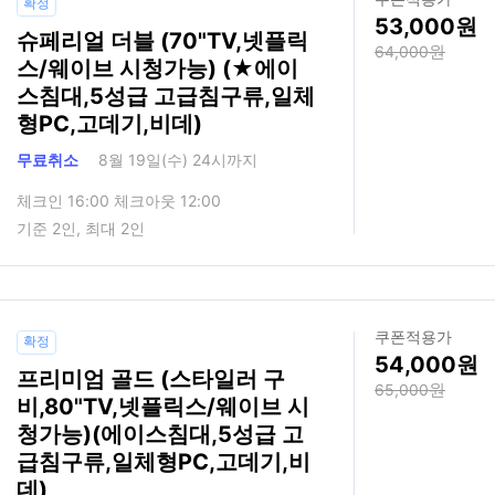
확정
53,000
슈페리얼 더블 (70"TV,넷플릭
64,000
스/웨이브 시청가능) (★에이
스침대,5성급 고급침구류,일체
형PC,고데기,비데)
무료취소
8월 19일(수) 24시까지
체크인 16:00 체크아웃 12:00
기준 2인, 최대 2인
쿠폰적용가
확정
54,000
프리미엄 골드 (스타일러 구
65,000
비,80"TV,넷플릭스/웨이브 시
청가능)(에이스침대,5성급 고
급침구류,일체형PC,고데기,비
데)