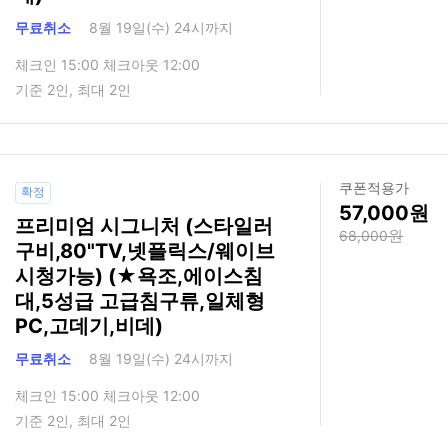
무료취소
8월 19일(수) 24시까지
체크인 15:00 체크아웃 12:00
기준 2인, 최대 2인
쿠폰적용가
확정
57,000
프리미엄 시그니처 (스타일러
68,000
구비,80"TV,넷플릭스/웨이브
시청가능) (★욕조,에이스침
대,5성급 고급침구류,일체형
PC,고데기,비데)
무료취소
8월 19일(수) 24시까지
체크인 15:00 체크아웃 12:00
기준 2인, 최대 2인