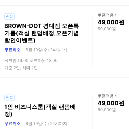
쿠폰적용가
확정
49,000
BROWN-DOT 경대점 오픈특
59,000
가룸(객실 랜덤배정,오픈기념
할인이벤트)
무료취소
8월 19일(수) 24시까지
체크인 16:00 체크아웃 12:00
기준 2인, 최대 2인
쿠폰적용가
확정
49,000
1인 비즈니스룸(객실 랜덤배
60,000
정)
무료취소
8월 19일(수) 24시까지