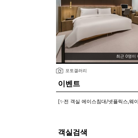
최근 0명이
포토갤러리
이벤트
[✨전 객실 에이스침대/넷플릭스,웨
객실검색