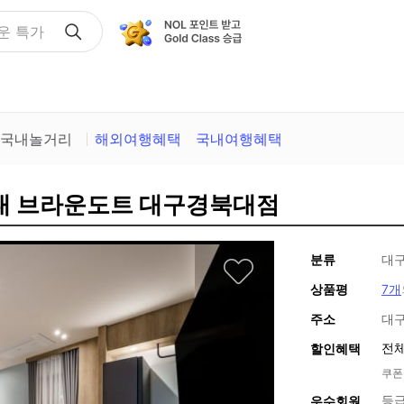
운 특가
국내놀거리
해외여행혜택
국내여행혜택
북대 브라운도트 대구경북대점
분류
대구
상품평
7개
주소
대구
전체
할인혜택
쿠폰
등급
우수회원