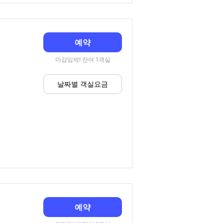
예약
마감임박! 잔여 1객실
날짜별 객실요금
예약