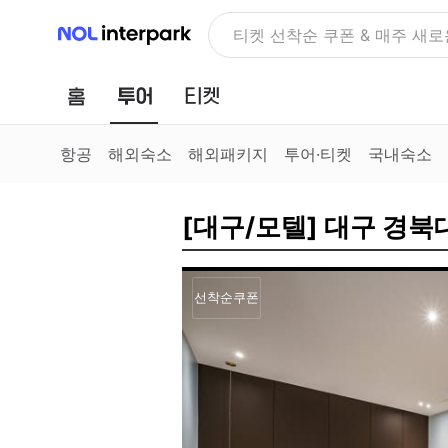
NOL 인터파크
티켓 선착순 쿠폰 & 매주 새로
홈
투어
티켓
항공
해외숙소
해외패키지
투어·티켓
국내숙소
[대구/모텔] 대구 경
선착순쿠폰