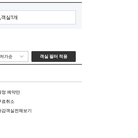
객실 필터 적용
저가순
확정 예약만
무료취소
마감객실전체보기