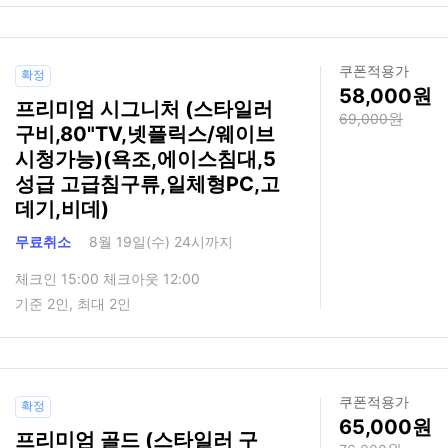
쿠폰적용가
확정
58,000
프리미엄 시그니처 (스타일러
69,000
구비,80"TV,넷플릭스/웨이브
시청가능)(욕조,에이스침대,5
성급 고급침구류,일체형PC,고
데기,비데)
무료취소
8월 19일(수) 24시까지
체크인 15:00 체크아웃 12:00
기준 2인, 최대 2인
쿠폰적용가
확정
65,000
프리미엄 골드 (스타일러 구