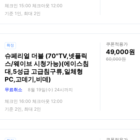
체크인 15:00 체크아웃 12:00
기준 1인, 최대 2인
쿠폰적용가
확정
49,000
슈페리얼 더블 (70"TV,넷플릭
60,000
스/웨이브 시청가능)(에이스침
대,5성급 고급침구류,일체형
PC,고데기,비데)
무료취소
8월 19일(수) 24시까지
체크인 16:00 체크아웃 12:00
기준 2인, 최대 2인
쿠폰적용가