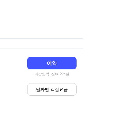
예약
마감임박! 잔여 2객실
날짜별 객실요금