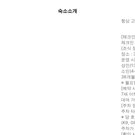
숙소소개
항상 고
[체크인
체크인 
[조식 
장소 :
운영 시간
성인(13
소인(4~
36개월
※ 월요
[예약 
7세 이
대여 가
[주차 
주차 
※ 당 
(K9,
주차가
[확인 