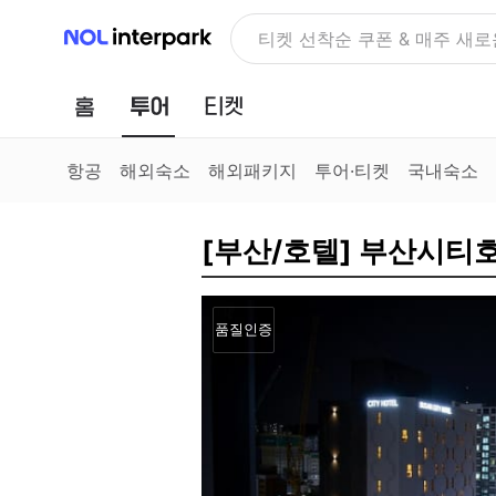
NOL 인터파크
NOLDAY, 최대 70% 여행 혜
홈
투어
티켓
항공
해외숙소
해외패키지
투어·티켓
국내숙소
[부산/호텔] 부산시티
품질인증