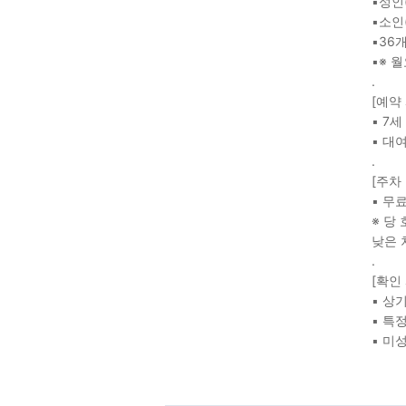
▪성인(
▪소인(
▪36
▪※ 
.
[예약
▪ 7
▪ 대
.
[주차
▪ 무
※ 당
낮은 
.
[확인
▪ 상
▪ 특
▪ 미