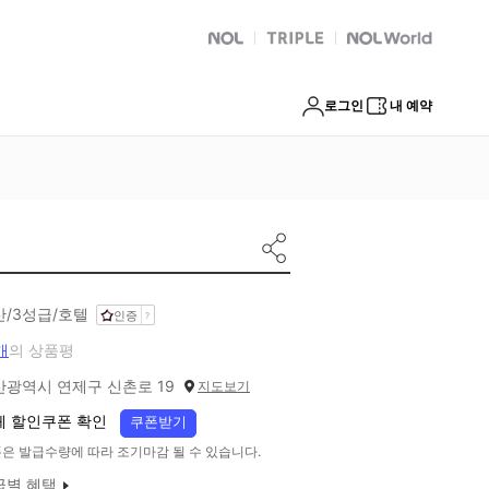
NOL
트리플
Global Interpark
로그인
내 예약
산/3성급/호텔
인증
개
의 상품평
산광역시 연제구 신촌로 19
지도보기
체 할인쿠폰 확인
쿠폰받기
은 발급수량에 따라 조기마감 될 수 있습니다.
급별 혜택