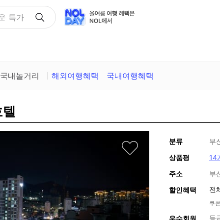
택
국내놀거리
해외여행혜택
국내여행혜택
호텔
분류
부
상품평
14
주소
부
전
할인혜택
쿠폰
등
우수회원