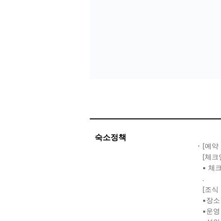
숙소정책
[예약
[체크
▪ 체
.
[조식
▪장소
▪운영 