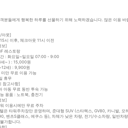
객분들에게 행복한 하루를 선물하기 위해 노력하겠습니다. 많은 이용 바랍
/아웃]
15시 이후, 체크아웃 11시 이전
정보]
 3F 레스토랑
 : 화요일~일요일 07:00 - 9:00
세~ ) : 15,000원
12세) : 9,900원
 미만 무료 이용 가능
일 휴무
시 참고사항]
하 아동 무료 동반 투숙 가능
능 용품 : 노트북, 충전기
정보]
타워 이용시에만 무료 주차
호텔은 타워주차장만 운영하며, 준대형 SUV (스타렉스, GV80, 카니발, 모하
 G90, 벤츠S클래스, 에쿠스 등), 차체가 낮은 차량, 전기/수소차량, 일
 불가합니다.
사항]