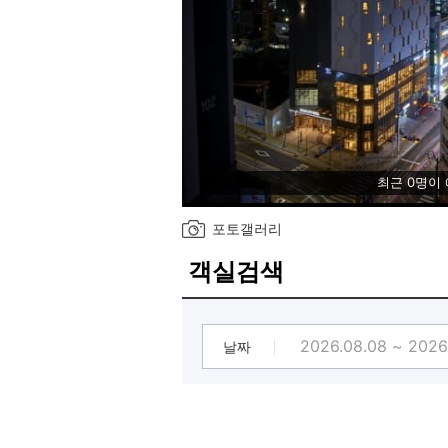
최근 0명이
포토갤러리
객실검색
날짜