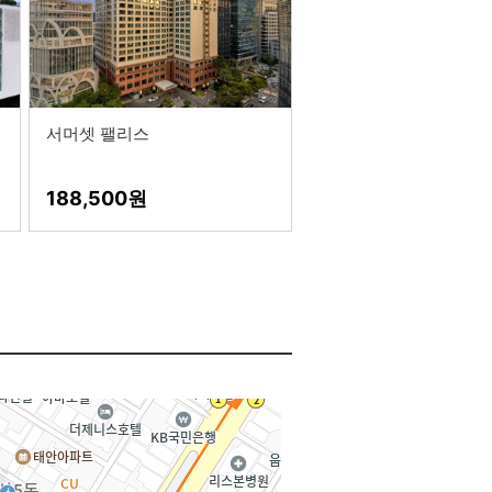
서머셋 팰리스
188,500