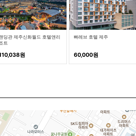
랜딩관 제주신화월드 호텔앤리
빠레브 호텔 제주
조트
110,038
60,000