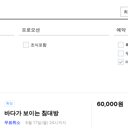
최
프로모션
예약
조식포함
60,000
확정
바다가 보이는 침대방
무료취소
8월 17일(월) 24시까지