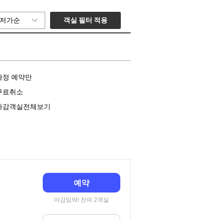
객실 필터 적용
저가순
확정 예약만
무료취소
마감객실전체보기
예약
마감임박! 잔여 2객실