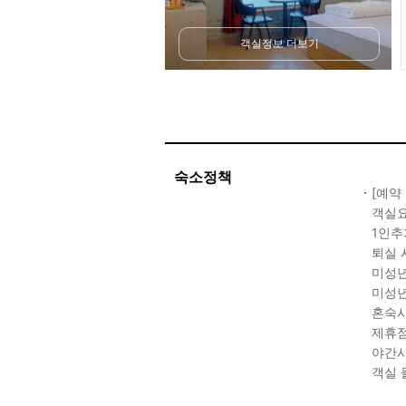
객실정보 더보기
숙소정책
[예약
객실요
1인추
퇴실 
미성년
미성년
혼숙시
제휴점
야간시
객실 