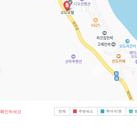
전체
주변숙소
투어·티켓
로 확인하세요