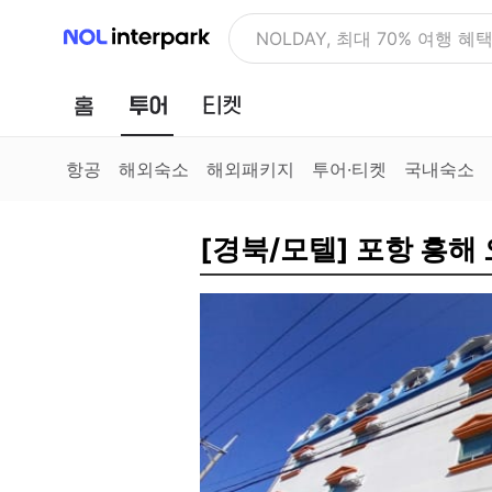
NOL 인터파크
NOLDAY, 최대 70% 여행 혜
홈
투어
티켓
항공
해외숙소
해외패키지
투어·티켓
국내숙소
[경북/모텔] 포항 흥해