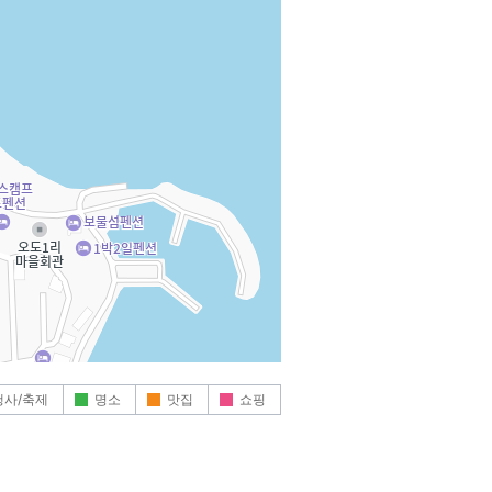
행사/축제
명소
맛집
쇼핑