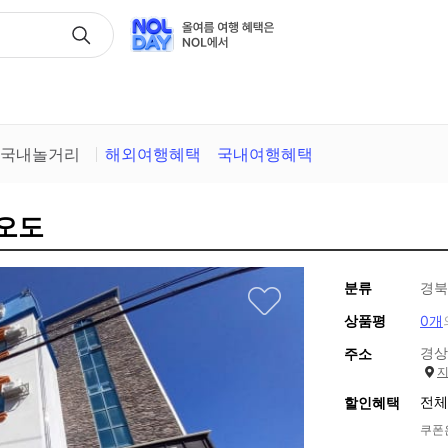
택
국내놀거리
해외여행혜택
국내여행혜택
 오도
분류
경북
상품평
0개
경상
주소
전체
할인혜택
쿠폰