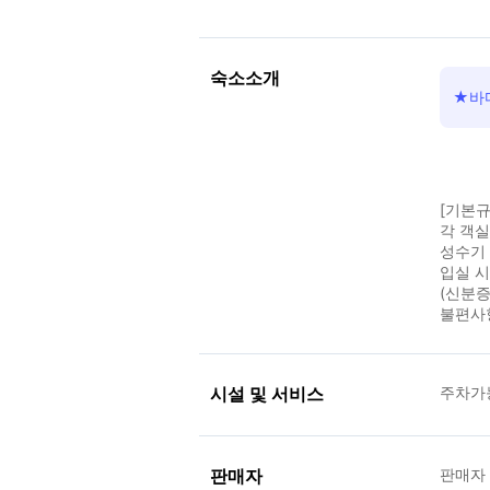
숙소소개
★바
[기본규
각 객
성수기 
입실 
(신분증
불편사
시설 및 서비스
주차가
판매자
판매자