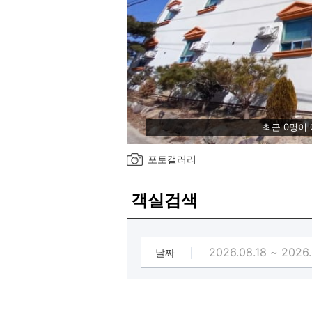
최근 0명이
포토갤러리
객실검색
날짜