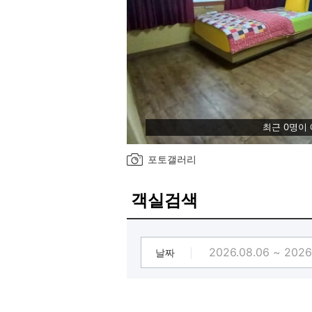
최근 0명이
포토갤러리
객실검색
날짜