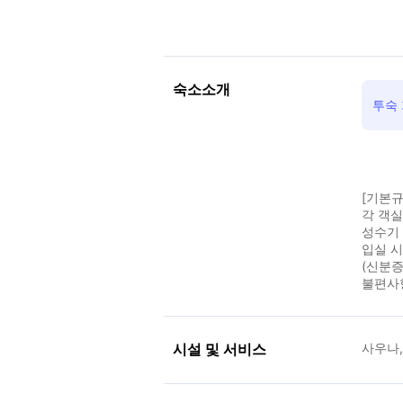
숙소소개
투숙 
[기본규
각 객
성수기 
입실 
(신분증
불편사
시설 및 서비스
사우나