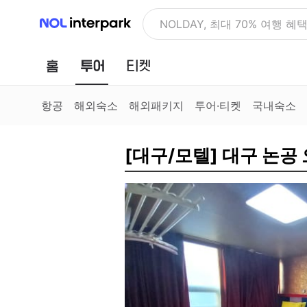
NOL 인터파크
NOLDAY, 최대 70% 여행 혜
홈
투어
티켓
항공
해외숙소
해외패키지
투어·티켓
국내숙소
[대구/모텔] 대구 논공