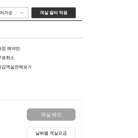
객실 필터 적용
저가순
확정 예약만
무료취소
마감객실전체보기
객실 매진
날짜별 객실요금