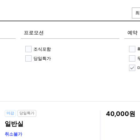
최
프로모션
예약
조식포함
당일특가
40,000
마감
당일특가
일반실
취소불가