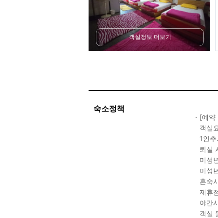
객실정보 더보기
숙소정책
[예약
객실요
1인추
퇴실 
미성년
미성년
혼숙시
제휴점
야간시
객실 