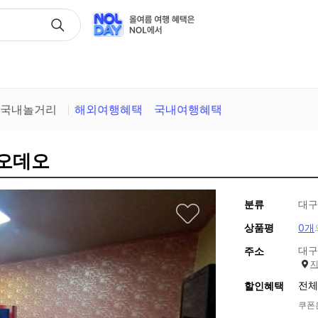
택
국내놀거리
해외여행혜택
국내여행혜택
 오데오
분류
대구
상품평
0개
대구
주소
전체
할인혜택
쿠폰