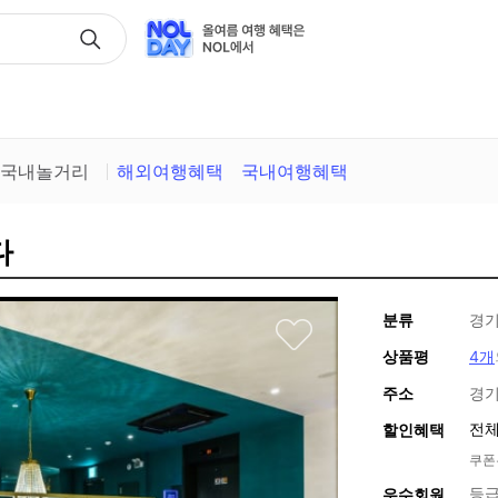
택
국내놀거리
해외여행혜택
국내여행혜택
다
분류
경기
상품평
4개
주소
경기
전체
할인혜택
쿠폰
등급
우수회원