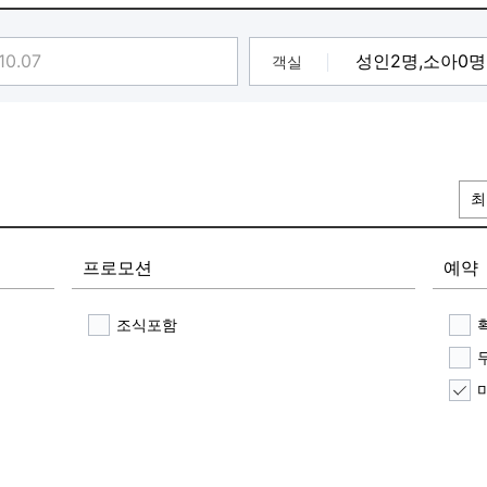
인 바베큐
 ]
객실
인✨]
최
프로모션
예약
조식포함