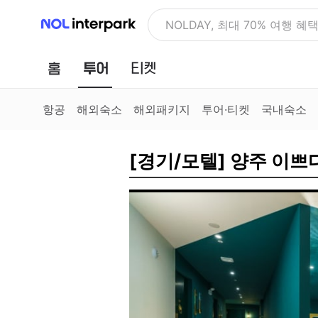
NOL 인터파크
NOLDAY, 최대 70% 여행 혜
홈
투어
티켓
항공
해외숙소
해외패키지
투어·티켓
국내숙소
[경기/모텔] 양주 이쁘