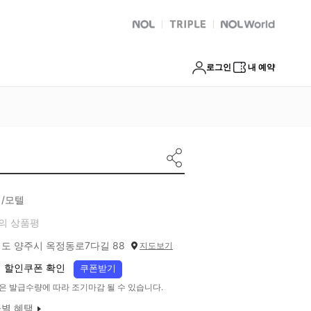
NOL
트리플
Global Interpark
로그인
내 예약
/모텔
의 상품평
도 양주시 옥정동로7다길 88
지도보기
 할인쿠폰 확인
쿠폰받기
은 발급수량에 따라 조기마감 될 수 있습니다.
별 혜택