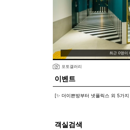
최근 0명이
포토갤러리
이벤트
[✨ 더이쁜방부터 넷플릭스 외 5가지 
1. 보통방, 이쁜방 제외 OTT 시청 가
2. 티빙, 왓챠, 디즈니플러스, 애플
[♡ 루프탑 바베큐존 오픈! ♡]
1. 겨울철 이용도 문제 없는 따뜻한
객실검색
2. 연인과 함께 즐기는 2인 바베큐