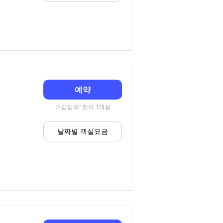
예약
마감임박! 잔여 1객실
날짜별 객실요금