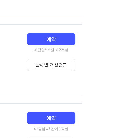
예약
마감임박! 잔여 2객실
날짜별 객실요금
예약
마감임박! 잔여 1객실