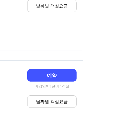
날짜별 객실요금
예약
마감임박! 잔여 1객실
날짜별 객실요금