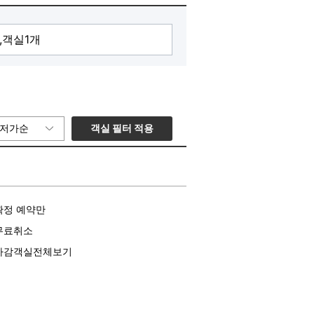
객실 필터 적용
저가순
확정 예약만
무료취소
마감객실전체보기