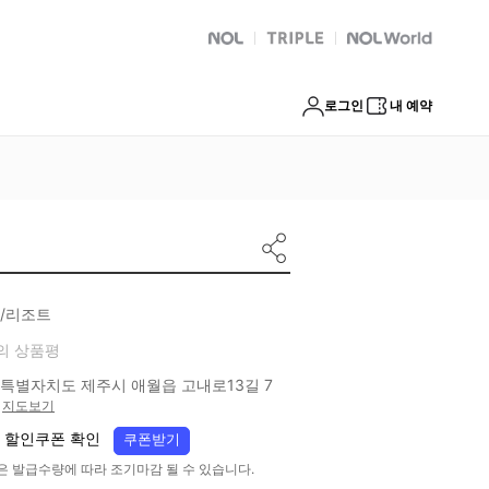
NOL
트리플
Global Interpark
로그인
내 예약
/리조트
의 상품평
특별자치도 제주시 애월읍 고내로13길 7
지도보기
 할인쿠폰 확인
쿠폰받기
은 발급수량에 따라 조기마감 될 수 있습니다.