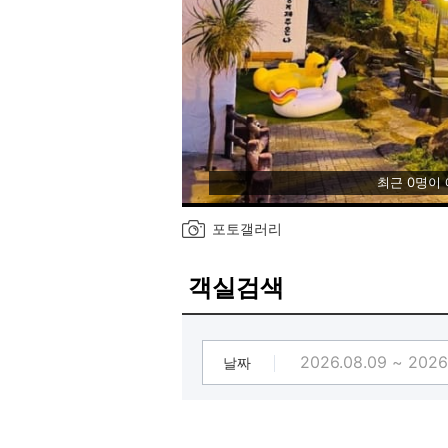
최근 0명이
포토갤러리
객실검색
날짜