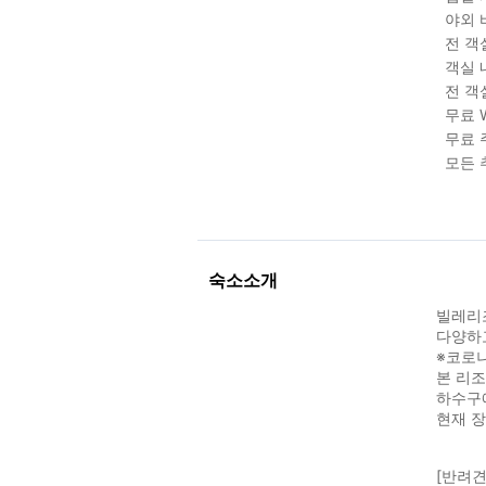
야외 
전 객
객실 
전 객
무료 W
무료 
모든 
숙소소개
빌레리
다양하
※코로나
본 리조
하수구에
현재 장
[반려견