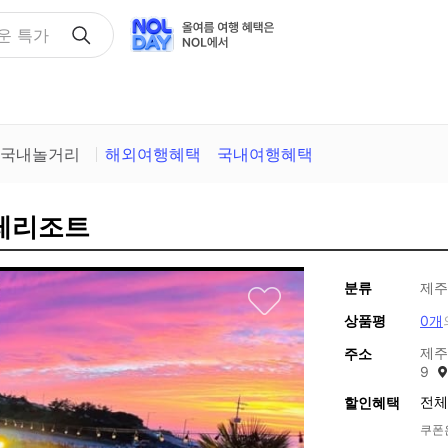
택
국내놀거리
해외여행혜택
국내여행혜택
빌레리조트
분류
제주
상품평
0개
제주
주소
9
전체
할인혜택
쿠폰