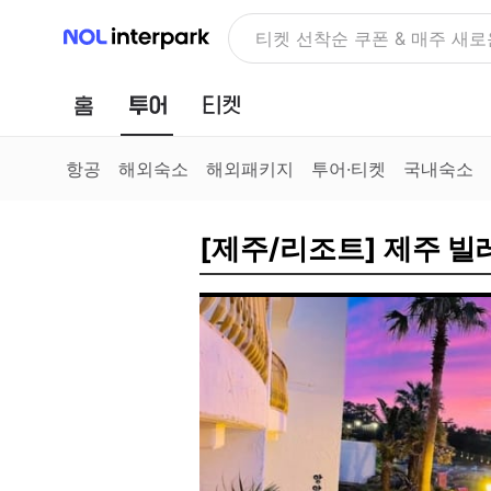
NOL 인터파크
NOLDAY, 최대 70% 여행 혜
홈
투어
티켓
항공
해외숙소
해외패키지
투어·티켓
국내숙소
[제주/리조트] 제주 