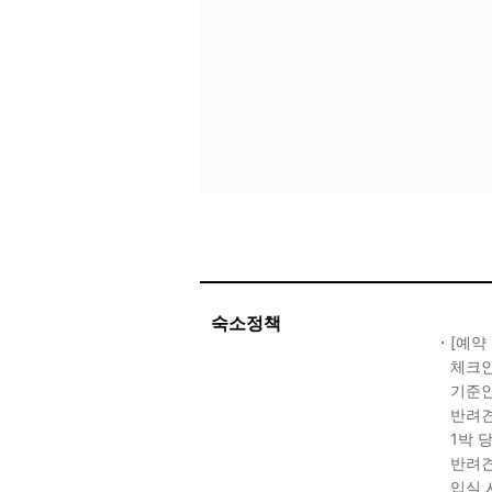
숙소정책
[예약
체크인 
기준인
반려견
1박 당
반려견
입실 