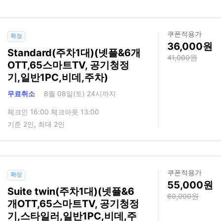
쿠폰적용가
확정
36,000
Standard(주차1대)(넷플&6개
41,000
OTT,65스마트TV, 공기청정
기,일반1PC,비데,주차)
무료취소
8월 08일(토) 24시까지
체크인 16:00 체크아웃 13:00
기준 2인, 최대 2인
쿠폰적용가
확정
55,000
Suite twin(주차1대)(넷플&6
60,000
개OTT,65스마트TV, 공기청정
기,스타일러,일반1PC,비데,주