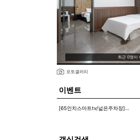
최근 0명이
포토갤러리
이벤트
[65인치스마트tv/넓은주차장]
65인치스마트tv/넓은주차장
객실검색