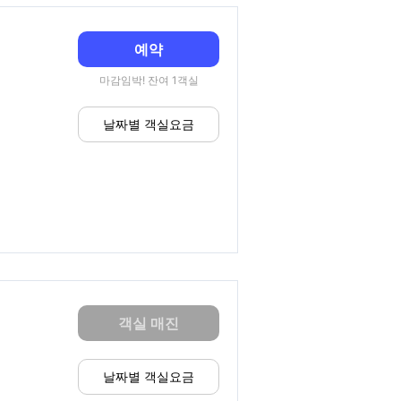
예약
마감임박! 잔여 1객실
날짜별 객실요금
객실 매진
날짜별 객실요금