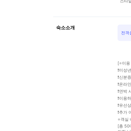
스타일
숙소소개
전객
[⭐이용
❗️미성
❗️신분
❗️온라
❗️연박
❗️이용
❗️유선
❗️추가
⭐객실 
[총 5