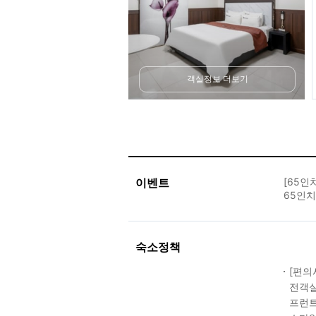
객실정보 더보기
이벤트
[65인
65인
숙소정책
[편의
전객실
프런트