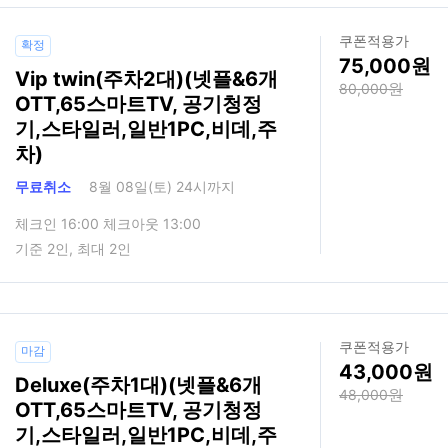
쿠폰적용가
확정
75,000
Vip twin(주차2대)(넷플&6개
80,000
OTT,65스마트TV, 공기청정
기,스타일러,일반1PC,비데,주
차)
무료취소
8월 08일(토) 24시까지
체크인 16:00 체크아웃 13:00
기준 2인, 최대 2인
쿠폰적용가
마감
43,000
Deluxe(주차1대)(넷플&6개
48,000
OTT,65스마트TV, 공기청정
기,스타일러,일반1PC,비데,주