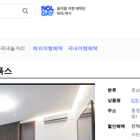
택
국내놀거리
해외여행혜택
국내여행혜택
폭스
분류
충남
상품평
0개
충청
주소
동)
전체
할인혜택
쿠폰