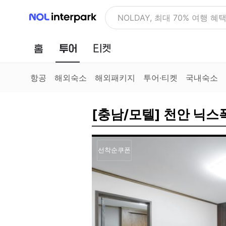
NOL 인터파크
NOLDAY, 최대 70% 여행 혜
홈
투어
티켓
항공
해외숙소
해외패키지
투어·티켓
국내숙소
[충남/모텔] 천안 닉스
선착순쿠폰