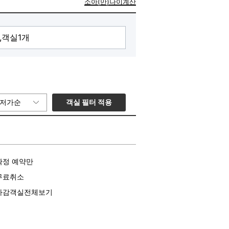
소아(만)나이계산
객실 필터 적용
저가순
확정 예약만
무료취소
마감객실전체보기