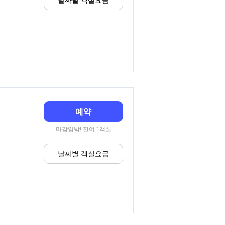
예약
마감임박! 잔여 1객실
날짜별 객실요금