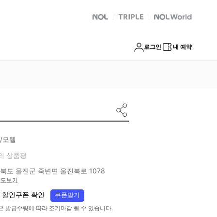
NOL
트리플
Global Interpark
로그인
내 예약
/모텔
의 상품평
북도 울진군 죽변면 울진북로 1078
지도보기
 할인쿠폰 확인
쿠폰받기
은 발급수량에 따라 조기마감 될 수 있습니다.