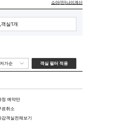
소아(만)나이계산
객실 필터 적용
저가순
확정 예약만
무료취소
마감객실전체보기