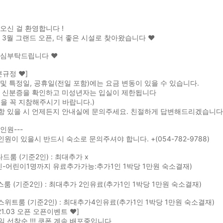
오신 걸 환영합니다 !
년 3월 그랜드 오픈, 더 좋은 시설로 찾아왔습니다 ❤️
관심부탁드립니다 ❤️
본규정 ❤️]
및 특정일, 공휴일(전일 포함)에는 요금 변동이 있을 수 있습니다.
시 신분증을 확인하고 미성년자는 입실이 제한됩니다
을 꼭 지참해주시기 바랍니다.)
항 있을 시 언제든지 안내실에 문의주세요. 친절하게 답변해드리겠습니다
인원---
인원이 있을시 반드시 숙소로 문의주셔야 합니다. +(054-782-9788)
다드룸 (기준2인) : 최대추가 x
인-어린이1명까지 유료추가가능:추가1인 1박당 1만원 숙소결재)
스룸 (기준2인) : 최대추가 2인유료(추가1인 1박당 1만원 숙소결재)
스위트룸 (기준2인) : 최대추가4인유료(추가1인 1박당 1만원 숙소결재)
021.03 오픈 오픈이벤트 ❤️]
 선착순 !!! 쿠폰 계속 배포중입니다