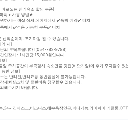
 바로쓰는 인기숙소 할인 쿠폰]
획득 + 사용 방법★
원하시는 객실 상세 페이지에서 ✔️숙박 예약✔️ 터치
록에서 ✔️적용 가능한 쿠폰✔️ 터치
 선착순이며, 조기마감 될 수 있습니다.
예약 시]
문의 부탁드립니다 !(054-782-9788)
간연장시 : 1시간당 15,000원입니다.
정보]
물앞 주차공간이 부족할시 숙소건물 뒷편(바닷가앞)에 추가 주차할수 있는
 동반 정보]
숙소는 반려견,반려묘등 동반입실이 불가능합니다.
 강제퇴실조치 및 클린비용 청구할수 있습니다.
유의해주시기 바랍니다.
능,24시간데스크,비즈니스,해수욕장인근,파티가능,와이파이,커플룸,OTT