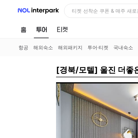
NOL 인터파크
티켓 선착순 쿠폰 & 매주 새로
홈
투어
티켓
항공
해외숙소
해외패키지
투어·티켓
국내숙소
[경북/모텔] 울진 더좋