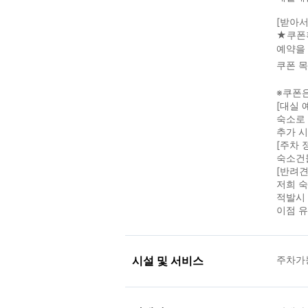
[받아서
★쿠폰
예약을 
쿠폰 목
※쿠폰은
[대실 
숙소로 
추가 시
[주차 
숙소건
[반려견
저희 
적발시
이점 
시설 및 서비스
주차가