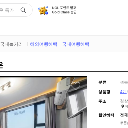
운 특가
국내놀거리
해외여행혜택
국내여행혜택
은
분류
경북
상품평
4개
경상
주소
전체
할인혜택
쿠폰