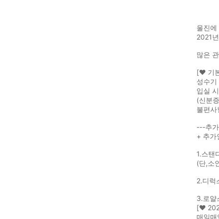
울진에 
2021
많은 
[❤️ 기
성수기 
입실 
(신분증
불편사
---추가
+ 추가
1.스탠
(단,소
2.디럭
3.로얄
[❤️ 2
매일매일