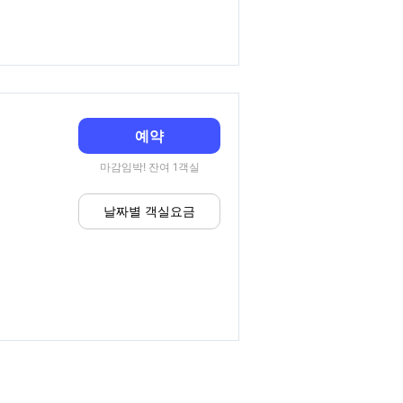
예약
마감임박! 잔여 1객실
날짜별 객실요금