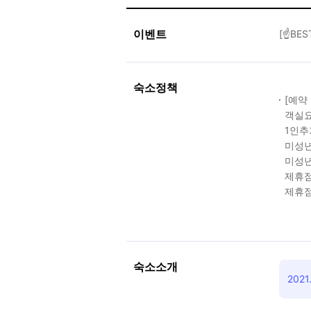
이벤트
[☝BE
숙소정책
[예약
객실요
1인추
미성년
미성년
제휴점
제휴점
숙소소개
202