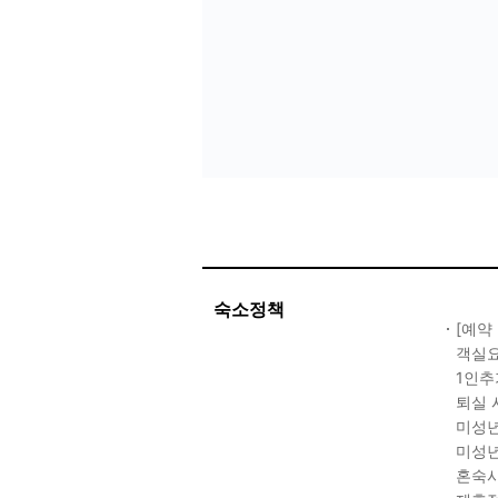
숙소정책
[예약
객실요
1인추
퇴실 
미성년
미성년
혼숙시