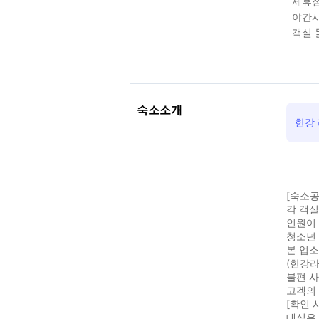
제휴점
야간시
객실 
숙소소개
한강 
[숙소공
각 객실
인원이
청소년
본 업소
(한강라
불편 사
고겍의
[확인 
대실은 