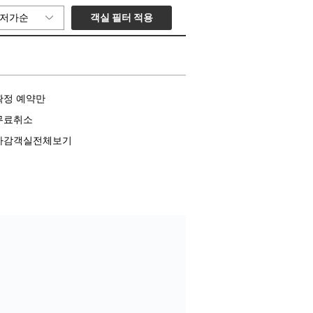
객실 필터 적용
저가순
확정 예약만
무료취소
마감객실전체보기