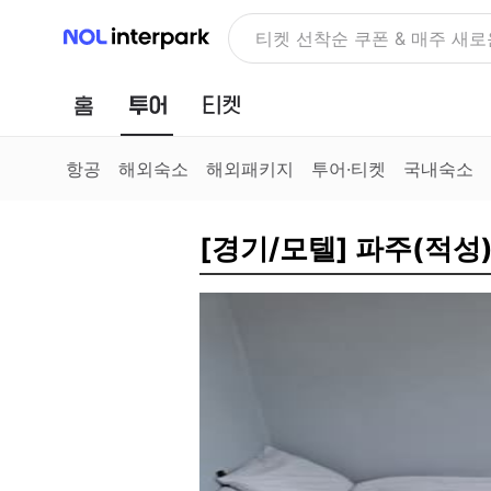
NOL 인터파크
NOLDAY, 최대 70% 여행 혜
홈
투어
티켓
항공
해외숙소
해외패키지
투어·티켓
국내숙소
[경기/모텔] 파주(적