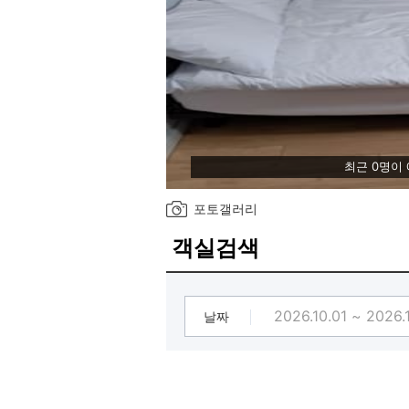
최근 0명이
포토갤러리
객실검색
날짜