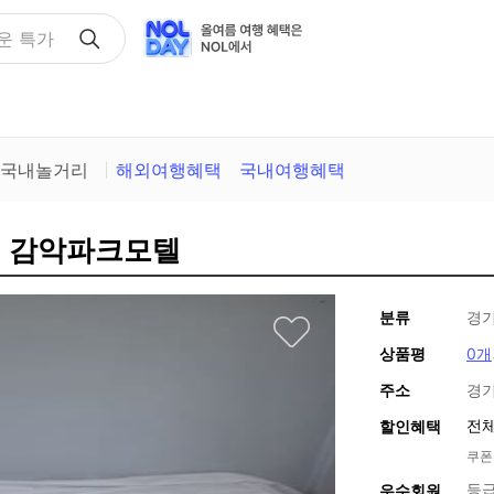
택
국내놀거리
해외여행혜택
국내여행혜택
성) 감악파크모텔
분류
경기
상품평
0개
주소
경기
전체
할인혜택
쿠폰
등급
우수회원