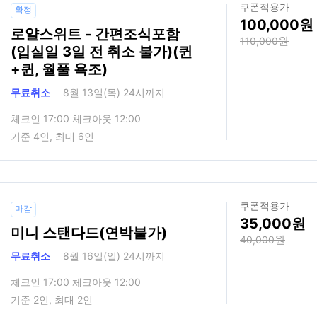
쿠폰적용가
확정
100,000
로얄스위트 - 간편조식포함
110,000
(입실일 3일 전 취소 불가)(퀸
+퀸, 월풀 욕조)
무료취소
8월 13일(목) 24시까지
체크인 17:00 체크아웃 12:00
기준 4인, 최대 6인
쿠폰적용가
마감
35,000
미니 스탠다드(연박불가)
40,000
무료취소
8월 16일(일) 24시까지
체크인 17:00 체크아웃 12:00
기준 2인, 최대 2인