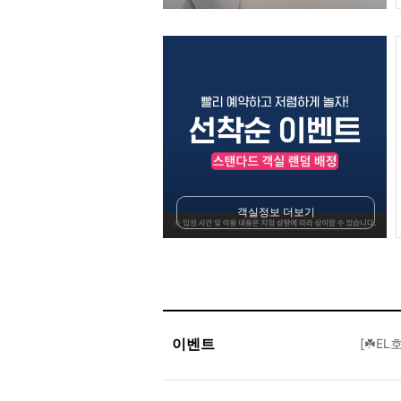
객실정보 더보기
이벤트
[☘️E