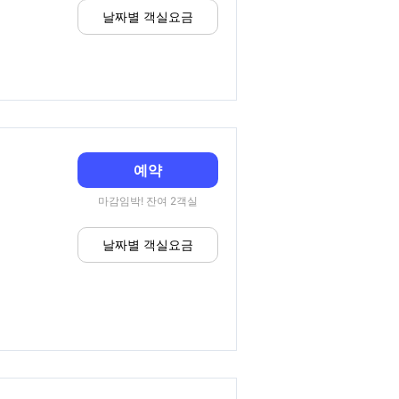
날짜별 객실요금
예약
마감임박! 잔여 2객실
날짜별 객실요금