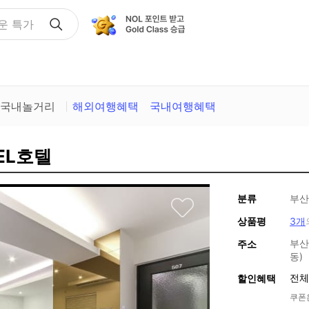
운 특가
국내놀거리
해외여행혜택
국내여행혜택
EL호텔
분류
부산
상품평
3개
부산
주소
동)
전체
할인혜택
쿠폰