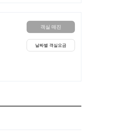
객실 매진
날짜별 객실요금