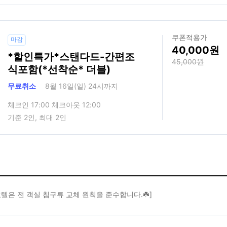
쿠폰적용가
마감
40,000
*할인특가*스탠다드-간편조
45,000
식포함(*선착순* 더블)
무료취소
8월 16일(일) 24시까지
체크인 17:00 체크아웃 12:00
기준 2인, 최대 2인
L호텔은 전 객실 침구류 교체 원칙을 준수합니다.☘️]