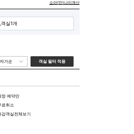
소아(만)나이계산
객실 필터 적용
저가순
확정 예약만
무료취소
마감객실전체보기