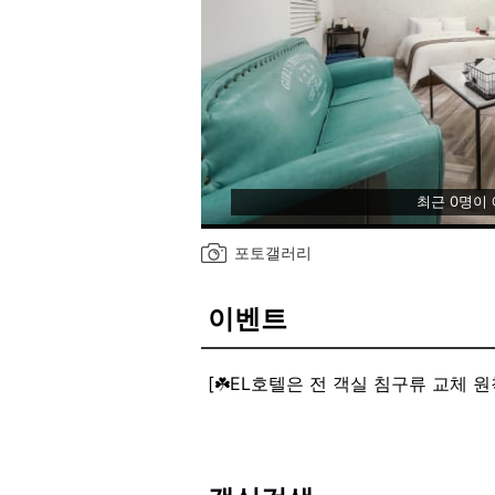
최근 0명이
포토갤러리
이벤트
[☘️EL호텔은 전 객실 침구류 교체 원