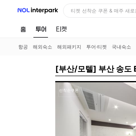
NOL 인터파크
티켓 선착순 쿠폰 & 매주 새로
홈
투어
티켓
항공
해외숙소
해외패키지
투어·티켓
국내숙소
[부산/모텔] 부산 송도 
선착순쿠폰