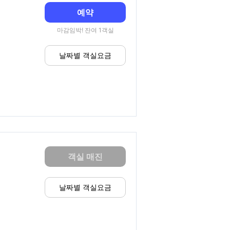
예약
마감임박! 잔여 1객실
날짜별 객실요금
객실 매진
날짜별 객실요금