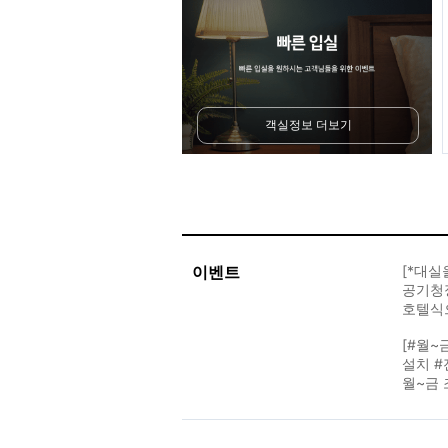
객실정보 더보기
이벤트
[*대실
공기청
호텔식
[#월~
설치 #
월~금 