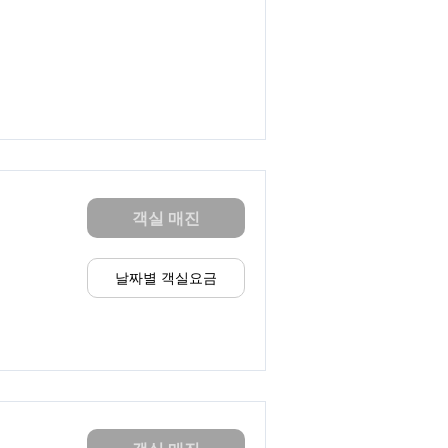
객실 매진
날짜별 객실요금