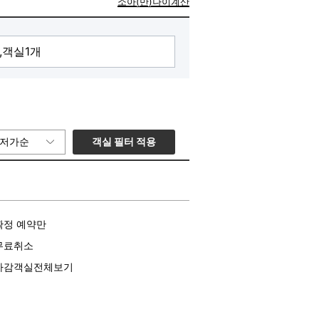
소아(만)나이계산
객실 필터 적용
저가순
확정 예약만
무료취소
마감객실전체보기