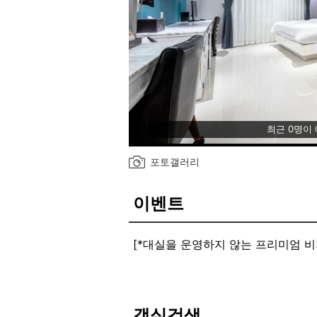
최근 0명이
포토갤러리
이벤트
[*대실을 운영하지 않는 프리미엄 비
호텔식으로 운영하는 일번지 비지니
[#월~금 한식(반찬 6종, 국, 찌개류
LG 퓨리케어 공기청정기 설치 ]
객실검색