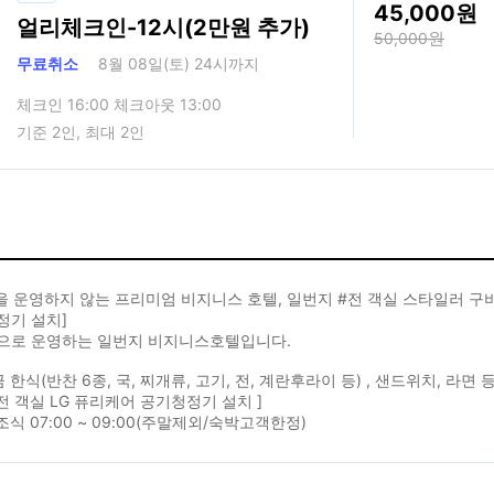
45,000
얼리체크인-12시(2만원 추가)
50,000
무료취소
8월 08일(토) 24시까지
체크인 16:00 체크아웃 13:00
기준 2인, 최대 2인
을 운영하지 않는 프리미엄 비지니스 호텔, 일번지 #전 객실 스타일러 구비
정기 설치]
으로 운영하는 일번지 비지니스호텔입니다.
금 한식(반찬 6종, 국, 찌개류, 고기, 전, 계란후라이 등) , 샌드위치, 라면
전 객실 LG 퓨리케어 공기청정기 설치 ]
조식 07:00 ~ 09:00(주말제외/숙박고객한정)