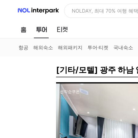
NOL 인터파크
NOLDAY, 최대 70% 여행 혜
홈
투어
티켓
항공
해외숙소
해외패키지
투어·티켓
국내숙소
[기타/모텔] 광주 하남
선착순쿠폰