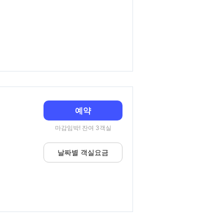
예약
마감임박! 잔여 3객실
날짜별 객실요금