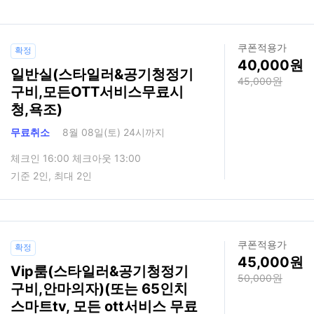
쿠폰적용가
확정
40,000
일반실(스타일러&공기청정기
45,000
구비,모든OTT서비스무료시
청,욕조)
무료취소
8월 08일(토) 24시까지
체크인 16:00 체크아웃 13:00
기준 2인, 최대 2인
쿠폰적용가
확정
45,000
Vip룸(스타일러&공기청정기
50,000
구비,안마의자)(또는 65인치
스마트tv, 모든 ott서비스 무료