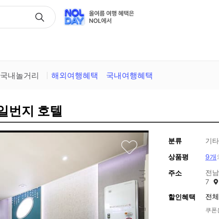
택
국내놀거리
해외여행혜택
국내여행혜택
 일번지 호텔
분류
기타
상품평
9개
전남
주소
7
전체
할인혜택
쿠폰