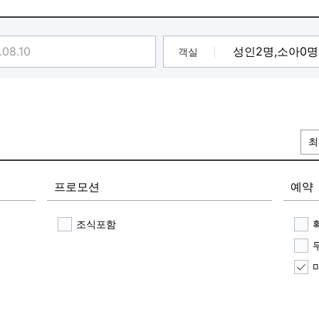
제외/숙박고객한정)
객실
최
프로모션
예약
조식포함