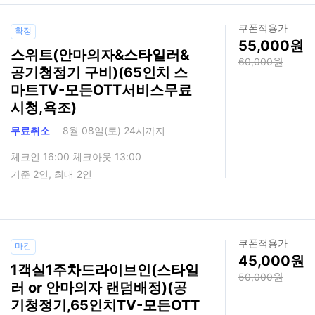
쿠폰적용가
확정
55,000
스위트(안마의자&스타일러&
60,000
공기청정기 구비)(65인치 스
마트TV-모든OTT서비스무료
시청,욕조)
무료취소
8월 08일(토) 24시까지
체크인 16:00 체크아웃 13:00
기준 2인, 최대 2인
쿠폰적용가
마감
45,000
1객실1주차드라이브인(스타일
50,000
러 or 안마의자 랜덤배정)(공
기청정기,65인치TV-모든OTT