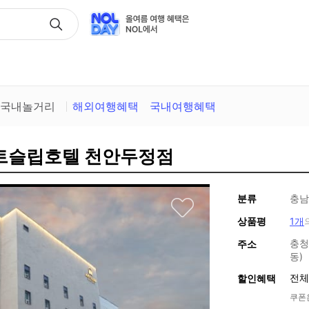
택
국내놀거리
해외여행혜택
국내여행혜택
스트슬립호텔 천안두정점
분류
충남
상품평
1개
충청
주소
동)
전체
할인혜택
쿠폰