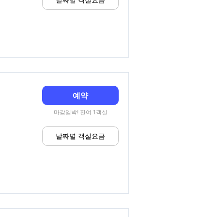
예약
마감임박! 잔여 1객실
날짜별 객실요금