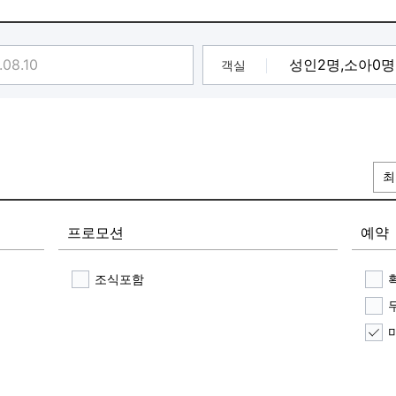
타벅스 커피 무한제공
청정기 완비중
객실
최
프로모션
예약
조식포함