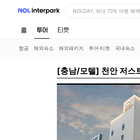
NOL 인터파크
NOLDAY, 최대 70% 여행 혜
홈
투어
티켓
항공
해외숙소
해외패키지
투어·티켓
국내숙소
[충남/모텔] 천안 저