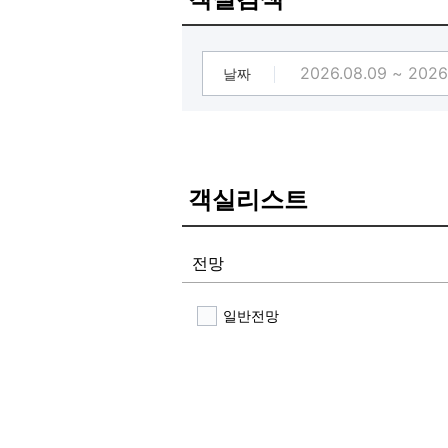
해물라면, 짜파게티 완벽 구비 / 스
전 객실 넷플릭스 무한시청 / 공기
날짜
객실리스트
전망
일반전망