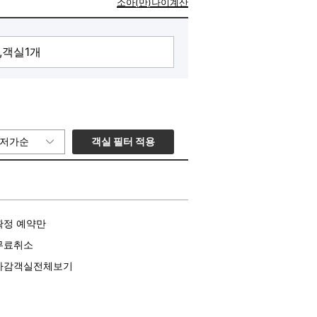
소아(만)나이계산
객실 필터 적용
저가순
확정 예약만
무료취소
마감객실전체보기