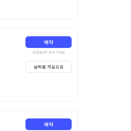
예약
마감임박! 잔여 1객실
날짜별 객실요금
예약