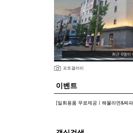
최근 0명이
포토갤러리
이벤트
[일회용품 무료제공ㅣ해물라면&짜파
여름대비 전 객실 침구 교체 완료
벽지 및 일부 가구 보수
에어컨/공기청정기 등 믿고 사용하실
1층 다이닝실 24시간 관리 및 개방
객실검색