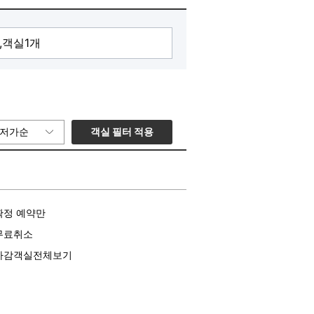
객실 필터 적용
저가순
확정 예약만
무료취소
마감객실전체보기