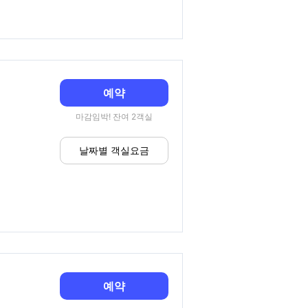
예약
마감임박! 잔여 2객실
날짜별 객실요금
예약