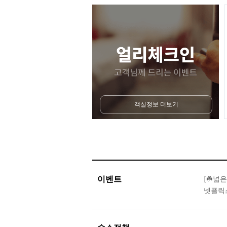
객실정보 더보기
이벤트
[☘️넓
넷플릭