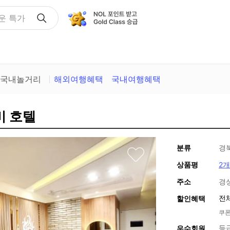
운 특가
국내놀거리
해외여행혜택
국내여행혜택
비 호텔
분류
경
상품평
2개
주소
경
전
할인혜택
쿠폰
등
우수회원