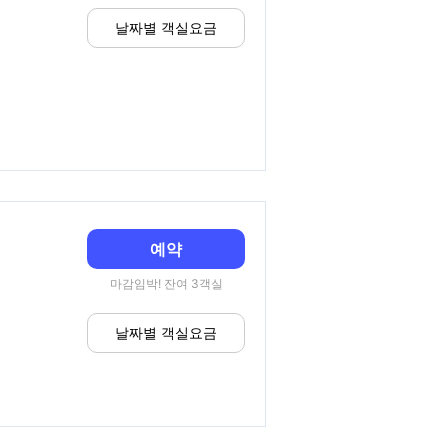
날짜별 객실요금
예약
마감임박! 잔여 3객실
날짜별 객실요금