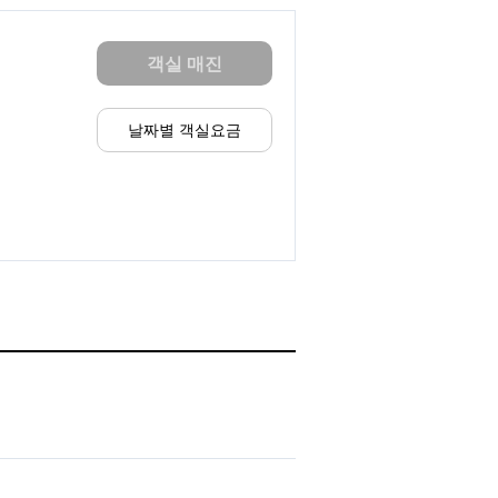
객실 매진
날짜별 객실요금