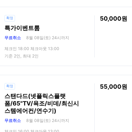
50,000
확정
특가이벤트룸
무료취소
8월 08일(토) 24시까지
체크인 18:00 체크아웃 13:00
기준 2인, 최대 2인
55,000
확정
스탠다드(넷플릭스플랫
폼/65"TV/욕조/비데/최신시
스템에어컨/연수기)
무료취소
8월 08일(토) 24시까지
체크인 16:00 체크아웃 13:00