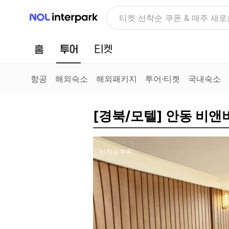
NOL 인터파크
티켓 선착순 쿠폰 & 매주 새로
홈
투어
티켓
항공
해외숙소
해외패키지
투어·티켓
국내숙소
[경북/모텔] 안동 비앤
선착순쿠폰