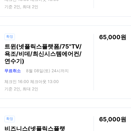
기준 2인, 최대 2인
65,000
확정
트윈(넷플릭스플랫폼/75"TV/
욕조/비데/최신시스템에어컨/
연수기)
무료취소
8월 08일(토) 24시까지
체크인 16:00 체크아웃 13:00
기준 2인, 최대 2인
65,000
확정
비즈니스(넷플릭스플랫