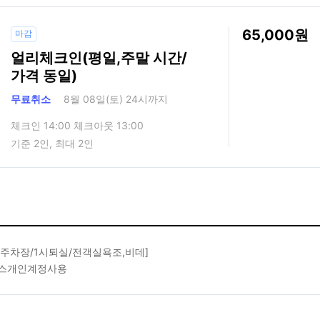
65,000
마감
얼리체크인(평일,주말 시간/
가격 동일)
무료취소
8월 08일(토) 24시까지
체크인 14:00 체크아웃 13:00
기준 2인, 최대 2인
은주차장/1시퇴실/전객실욕조,비데]
스개인계정사용