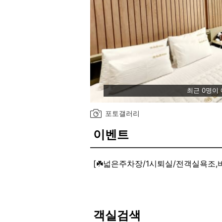
최근 0명이
포토갤러리
이벤트
[☘️넓은주차장/1시퇴실/전객실욕조,
넷플릭스개인계정사용
객실검색