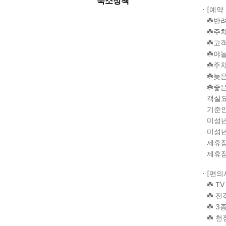
숙소정책
[예약
☘️반
☘️주
☘️고
☘️야
☘️주
☘️늦
☘️좋
객실요
기준인
미성년
미성년
제휴점
제휴점
[편의
☘️ T
☘️ 
☘️ 3
☘️ 