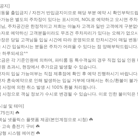
 공지]
려동물 출입금지 / 자전거 반입금지이므로 해당 부분 예약 시 확인부탁드
차가능은 별도의 주차장이 있다는 표시이며, NOL로 예약하고 오시면 주
객님, 주차공간은 한정적이고 저희는 야놀자 고객과 일반 고객에게 구분
놀자로 예약하신 고객분들이라도 무조건 주차자리가 있다는 오해가 없으시
차장은 당일 고객님들 입실 시간에 따라 운영되므로 만차시간이 매일 변동
은 시간 입실하시는 분들은 주차가 어려울 수 있다는 점 양해부탁드립니다
은 하루되세요^^
금은 각 기준인원에 의하며, 파티룸 등 특수객실의 경우 직접 입실 인원
원 초과시, 현장에서 추가요금 발생할 수 있습니다.
자의 입실 가능여부는 직접 제휴점에 확인 후 예약 진행하시기 바랍니다
자 혼숙예약으로 인해 발생하는 입실 거부에 대해서는 취소/환불이 불가
 사정에 의한 취소 발생 시 100% 환불 처리됩니다.
 사정으로 객실 정보가 수시로 변경될 수 있습니다. 이로 인한 불이익은
시설 및 테마]
V 75인치 ☘️
전객실 넷플릭스 플랫폼 제공(본인계정으로 시청) ☘️
종 고속 충전기 구비 ☘️
천장형 시스템 에어컨 ☘️