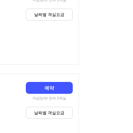
날짜별 객실요금
예약
마감임박! 잔여 3객실
날짜별 객실요금