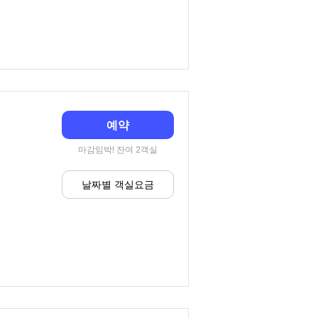
예약
마감임박! 잔여 2객실
날짜별 객실요금