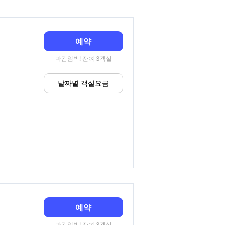
예약
마감임박! 잔여 3객실
날짜별 객실요금
예약
마감임박! 잔여 3객실