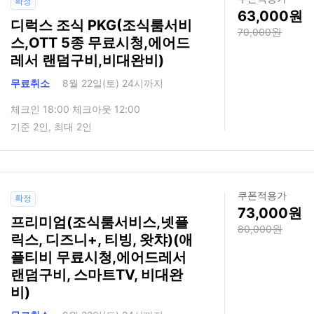
확정
63,000
디럭스 조식 PKG(조식룸서비
70,000
스,OTT 5종 무료시청,에어드
레서 랜덤구비,비대완비)
무료취소
8월 22일(토) 24시까지
체크인 18:00 체크아웃 12:00
기준 2인, 최대 2인
쿠폰적용가
확정
73,000
프리미엄(조식룸서비스,넷플
80,000
릭스, 디즈니+, 티빙, 왓챠)(애
플티비 무료시청,에어드레서
랜덤구비, 스마트TV, 비대완
비)