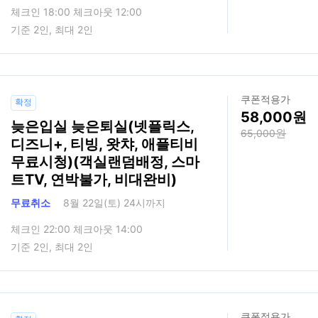
체크인 18:00 체크아웃 12:00
기준 2인, 최대 2인
쿠폰적용가
확정
58,000
늦은입실 늦은퇴실(넷플릭스,
65,000
디즈니+, 티빙, 왓챠, 애플티비
무료시청)(객실랜덤배정, 스마
트TV, 연박불가, 비대완비)
무료취소
8월 22일(토) 24시까지
체크인 22:00 체크아웃 14:00
기준 2인, 최대 2인
쿠폰적용가