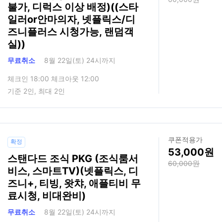
불가, 디럭스 이상 배정)((스타
일러or안마의자, 넷플릭스/디
즈니플러스 시청가능, 랜덤객
실))
무료취소
8월 22일(토) 24시까지
체크인 18:00 체크아웃 12:00
기준 2인, 최대 2인
쿠폰적용가
확정
53,000
스탠다드 조식 PKG (조식룸서
60,000
비스, 스마트TV)(넷플릭스, 디
즈니+, 티빙, 왓챠, 애플티비 무
료시청, 비대완비)
무료취소
8월 22일(토) 24시까지