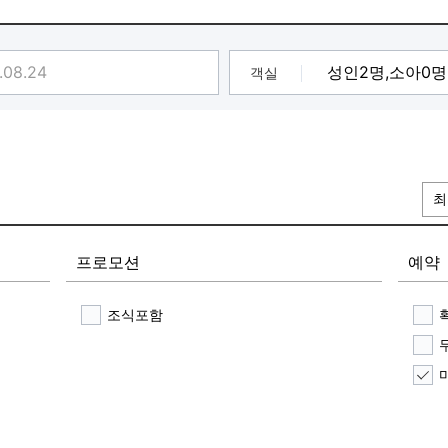
 제외)
식 접수하셔야 제공 가능합니다
객실
최
!
숙박 고객님 수제 크리스마스 쿠키 인당 증정 이벤트
프로모션
예약
조식포함