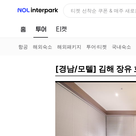
NOL 인터파크
티켓 선착순 쿠폰 & 매주 새로
홈
투어
티켓
항공
해외숙소
해외패키지
투어·티켓
국내숙소
[경남/모텔] 김해 장유 