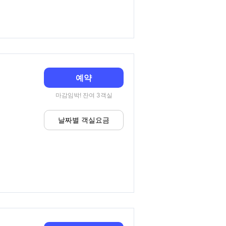
예약
마감임박! 잔여 3객실
날짜별 객실요금