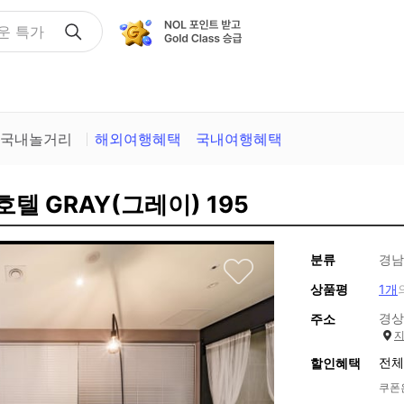
운 특가
국내놀거리
해외여행혜택
국내여행혜택
호텔 GRAY(그레이) 195
분류
경남
상품평
1개
경상
주소
전체
할인혜택
쿠폰