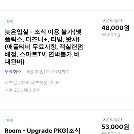
쿠폰적용가
확정
48,000
늦은입실 - 조식 이용 불가(넷
55,000
플릭스, 디즈니+, 티빙, 왓챠)
(애플티비 무료시청, 객실랜덤
배정, 스마트TV, 연박불가,비
대완비)
무료취소
8월 22일(토) 24시까지
체크인 22:00 체크아웃 12:00
기준 2인, 최대 2인
쿠폰적용가
확정
53,000
Room - Upgrade PKG(조식
60,000