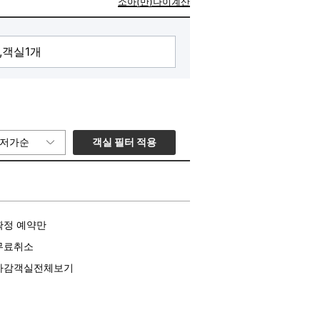
소아(만)나이계산
객실 필터 적용
저가순
확정 예약만
무료취소
마감객실전체보기