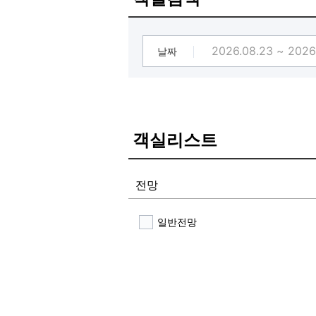
※조식제공 오전 7시 ~ 9시(월요일은
※대실 고객 제공 불가※
※입실날, 22시까지 프론트에서 조
[✨Hotel GRAY 195 PC 사양 안내✨]
날짜
CPU: i5 10세대
Ram: 16G
그래픽 카드 : 3060
모니터: 144hz&165hz
PC방에 들어가는 초고사양 PC로
객실리스트
원하시는 모든 게임 구동 가능합니다
[크리스마스이브 쿠키증정 이벤트]
크리스마스이브 (2025.12.24) 
전망
(소진 시 종료)
일반전망