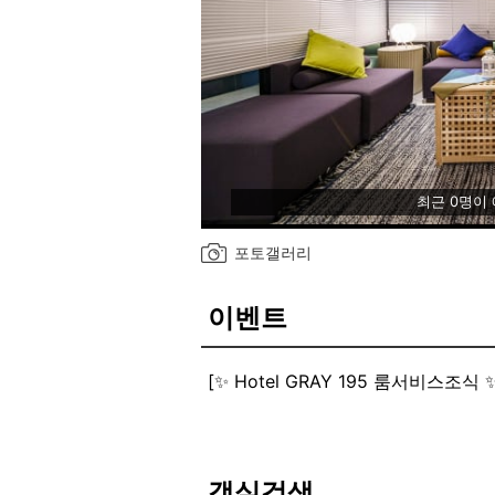
최근 0명이
포토갤러리
이벤트
[✨ Hotel GRAY 195 룸서비스조식 ✨
프라이빗하게 받아볼 수 있는 룸서비
볶음밥+오늘의 국 / 토스트+커피 /
다양한 먹거리 준비!
※늦은입실 제외 무료 제공※
객실검색