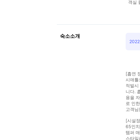
객실 
숙소소개
202
[흡연 
시애틀호
적발시 
니다. 
용을 자
로 인한
고객님
[시설정
65인치
템퍼 
스타일