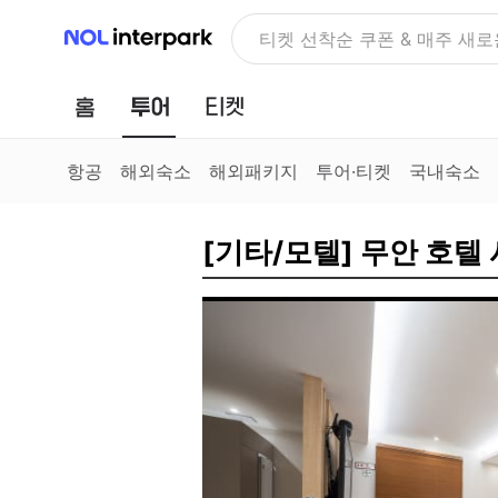
NOL 인터파크
티켓 선착순 쿠폰 & 매주 새로
홈
투어
티켓
항공
해외숙소
해외패키지
투어·티켓
국내숙소
[기타/모텔] 무안 호텔