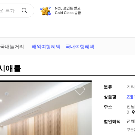
운 특가
국내놀거리
해외여행혜택
국내여행혜택
 시애틀
분류
기타
상품평
2개
전남
주소
0
전체
할인혜택
쿠폰