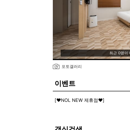
최근 0명이
포토갤러리
이벤트
[♥NOL NEW 제휴점♥]
객실검색