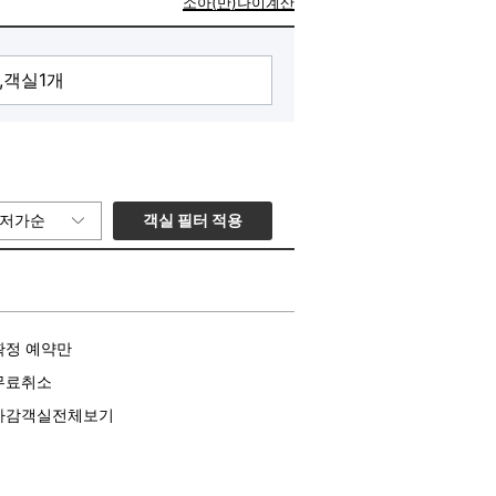
소아(만)나이계산
객실 필터 적용
저가순
확정 예약만
무료취소
마감객실전체보기