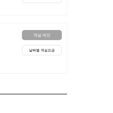
객실 매진
날짜별 객실요금