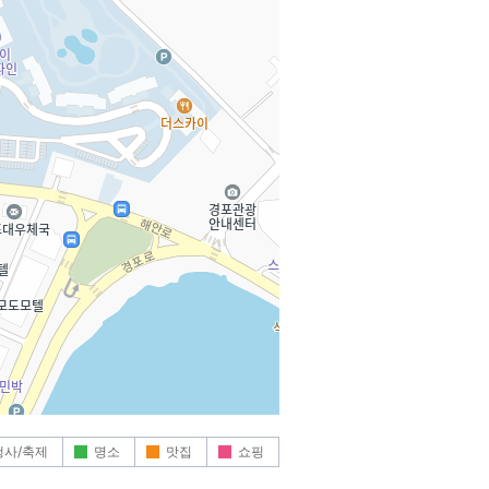
행사/축제
명소
맛집
쇼핑