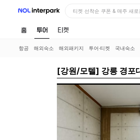
NOL 인터파크
NOLDAY, 최대 70% 여행 혜
홈
투어
티켓
항공
해외숙소
해외패키지
투어·티켓
국내숙소
[강원/모텔] 강릉 경포