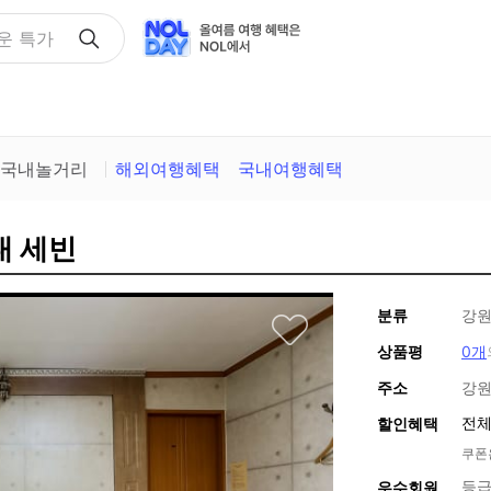
택
국내놀거리
해외여행혜택
국내여행혜택
대 세빈
분류
강원
상품평
0개
주소
강원
전체
할인혜택
쿠폰
등급
우수회원