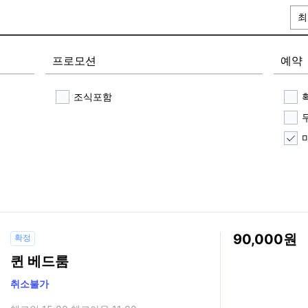
최
프로모션
예약
조식포함
90,000
확정
퀸 베드룸
취소불가