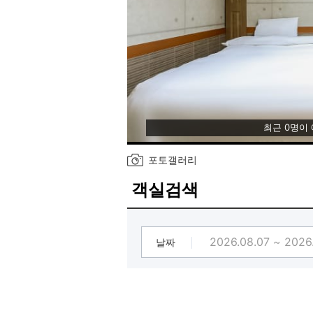
최근 0명이
포토갤러리
객실검색
날짜