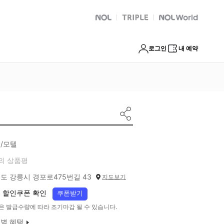
NOL
트리플
Global Interpark
로그인
내 예약
/모텔
의 상품평
도 강릉시 경포로475번길 43
지도보기
 할인쿠폰 확인
쿠폰받기
은 발급수량에 따라 조기마감 될 수 있습니다.
별 혜택