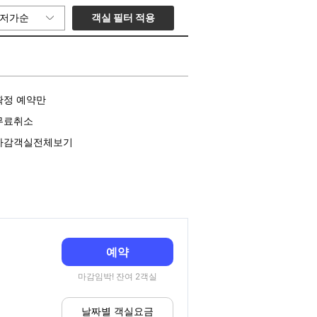
객실 필터 적용
저가순
확정 예약만
무료취소
마감객실전체보기
예약
마감임박! 잔여 2객실
날짜별 객실요금