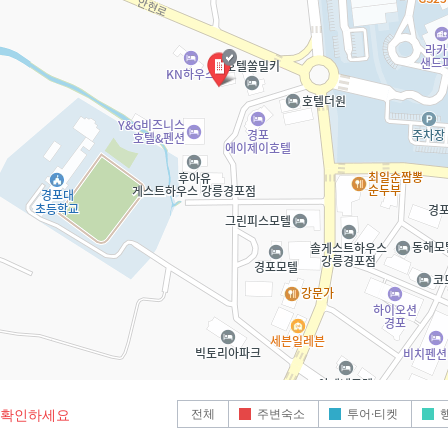
전체
주변숙소
투어·티켓
로 확인하세요