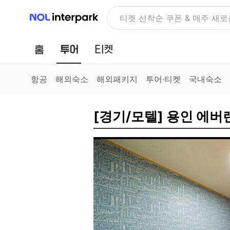
NOL 인터파크
NOLDAY, 최대 70% 여행 혜
홈
투어
티켓
항공
해외숙소
해외패키지
투어·티켓
국내숙소
[경기/모텔] 용인 에