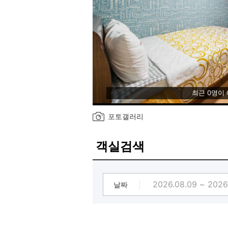
최근 0명이
포토갤러리
객실검색
날짜