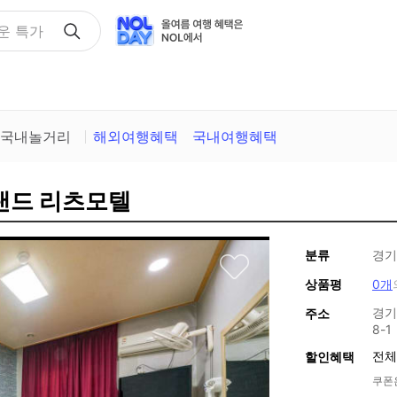
택
국내놀거리
해외여행혜택
국내여행혜택
버랜드 리츠모텔
분류
경기
상품평
0개
경기
주소
8-1
전체
할인혜택
쿠폰