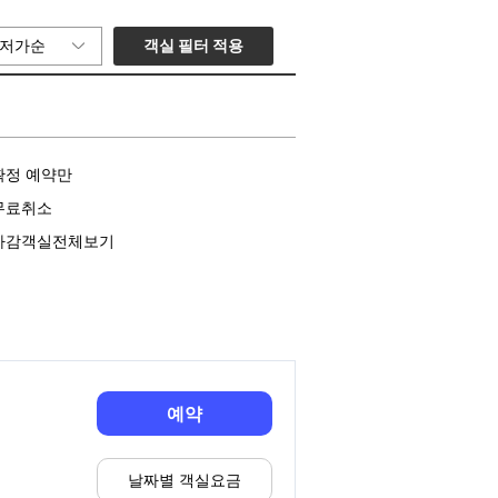
객실 필터 적용
저가순
확정 예약만
무료취소
마감객실전체보기
예약
날짜별 객실요금