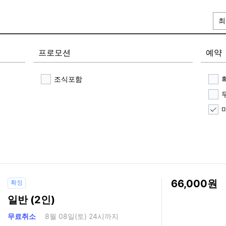
최
프로모션
예약
조식포함
66,000
확정
일반 (2인)
무료취소
8월 08일(토) 24시까지