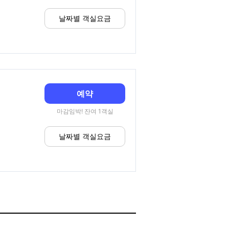
날짜별 객실요금
예약
마감임박! 잔여 1객실
날짜별 객실요금