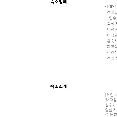
숙소정책
[예약
객실요
1인추
퇴실 
미성년
미성년
혼숙시
제휴점
야간시
객실 
숙소소개
[확인 
각 객
성수기 
입실 
(신분증