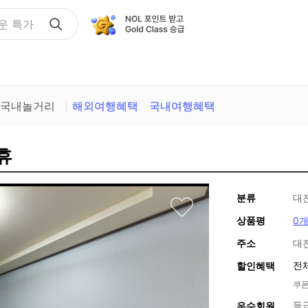
운 특가
국내놀거리
해외여행혜택
국내여행혜택
휴
분류
대
상품평
0
주소
대
전
할인혜택
쿠폰
등
우수회원