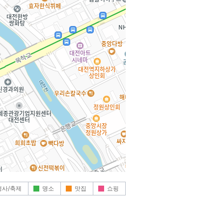
행사/축제
명소
맛집
쇼핑