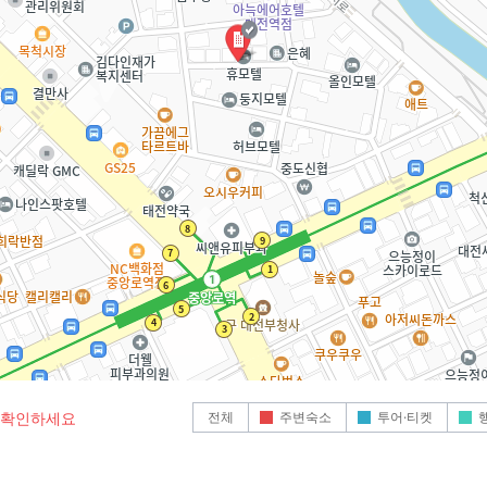
전체
주변숙소
투어·티켓
로 확인하세요