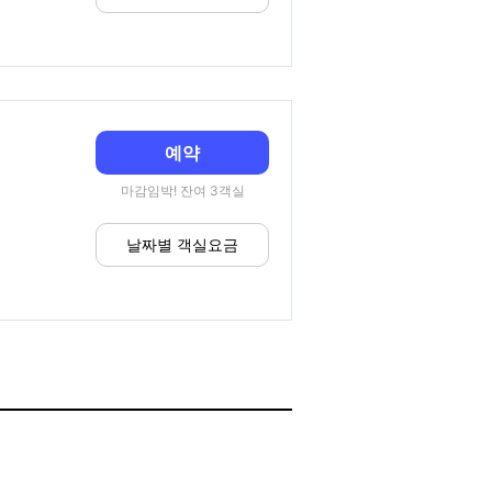
예약
마감임박! 잔여 3객실
날짜별 객실요금