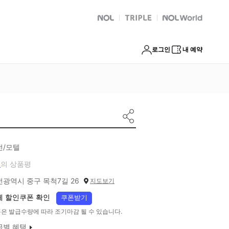
NOL
트리플
Global Interpark
로그인
내 예약
전/모텔
개
의 상품평
전광역시 중구 목척7길 26
지도보기
체 할인쿠폰 확인
쿠폰받기
은 발급수량에 따라 조기마감 될 수 있습니다.
급별 혜택