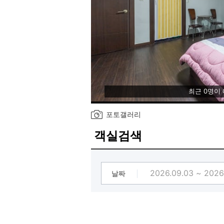
최근 0명이
포토갤러리
객실검색
날짜