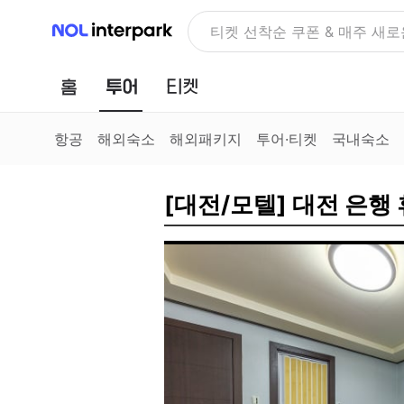
NOL 인터파크
티켓 선착순 쿠폰 & 매주 새로
홈
투어
티켓
항공
해외숙소
해외패키지
투어·티켓
국내숙소
[대전/모텔] 대전 은행 