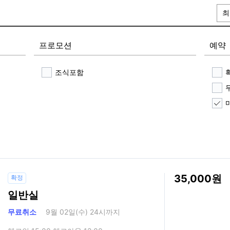
최
프로모션
예약
조식포함
35,000
확정
일반실
무료취소
9월 02일(수) 24시까지