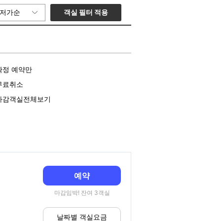
객실 필터 적용
저가순
확정 예약만
무료취소
마감객실전체보기
예약
마감임박! 잔여 3객실
날짜별 객실요금