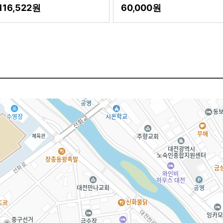
116,522
60,000