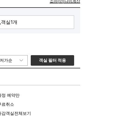
소아(만)나이계산
객실 필터 적용
저가순
확정 예약만
무료취소
마감객실전체보기