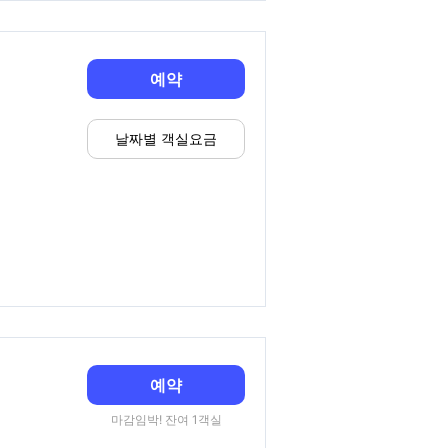
예약
날짜별 객실요금
예약
마감임박! 잔여 1객실