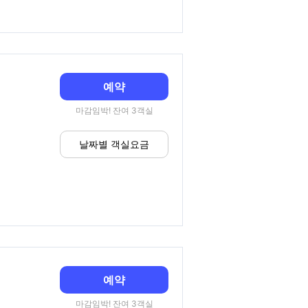
예약
마감임박! 잔여 3객실
날짜별 객실요금
예약
마감임박! 잔여 3객실