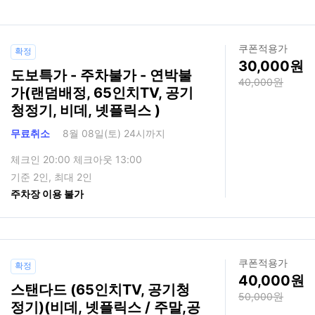
쿠폰적용가
확정
30,000
도보특가 - 주차불가 - 연박불
40,000
가(랜덤배정, 65인치TV, 공기
청정기, 비데, 넷플릭스 )
무료취소
8월 08일(토) 24시까지
체크인 20:00 체크아웃 13:00
기준 2인, 최대 2인
주차장 이용 불가
쿠폰적용가
확정
40,000
스탠다드 (65인치TV, 공기청
50,000
정기)(비데, 넷플릭스 / 주말,공