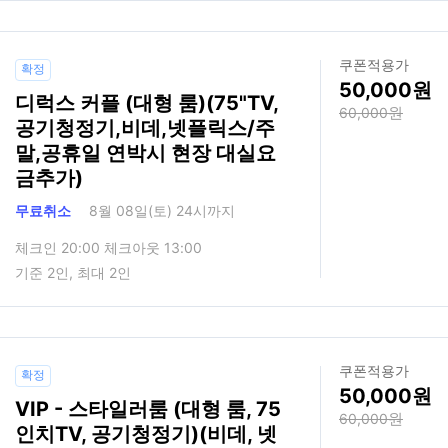
쿠폰적용가
확정
50,000
디럭스 커플 (대형 룸)(75"TV,
60,000
공기청정기,비데,넷플릭스/주
말,공휴일 연박시 현장 대실요
금추가)
무료취소
8월 08일(토) 24시까지
체크인 20:00 체크아웃 13:00
기준 2인, 최대 2인
쿠폰적용가
확정
50,000
VIP - 스타일러룸 (대형 룸, 75
60,000
인치TV, 공기청정기)(비데, 넷