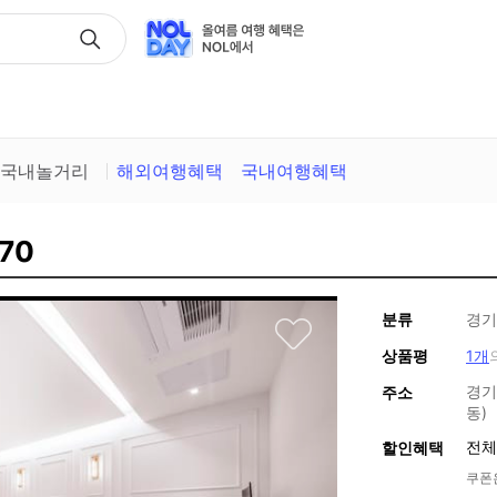
택
국내놀거리
해외여행혜택
국내여행혜택
70
분류
경기
상품평
1개
경기
주소
동)
전체
할인혜택
쿠폰