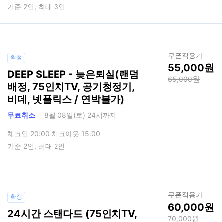
기준 2인, 최대 3인
쿠폰적용가
확정
55,000
DEEP SLEEP - 늦은퇴실(랜덤
65,000
배정, 75인치TV, 공기청정기,
비데, 넷플릭스 / 연박불가)
무료취소
8월 08일(토) 24시까지
체크인 20:00 체크아웃 15:00
기준 2인, 최대 2인
쿠폰적용가
확정
60,000
24시간 스탠다드 (75인치TV,
70,000