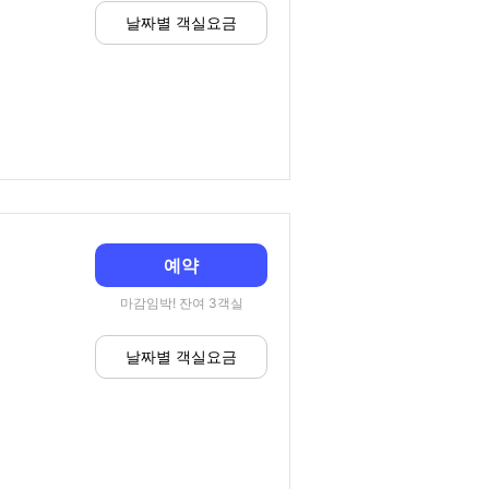
날짜별 객실요금
예약
마감임박! 잔여 3객실
날짜별 객실요금