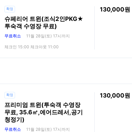
130,000
확정
슈페리어 트윈(조식2인PKG★
투숙객 수영장 무료)
무료취소
11월 28일(토) 17시까지
체크인 15:00 체크아웃 11:00
130,000
확정
프리미엄 트윈(투숙객 수영장
무료, 35.6㎡,에어드레서,공기
청정기)
무료취소
11월 28일(토) 17시까지