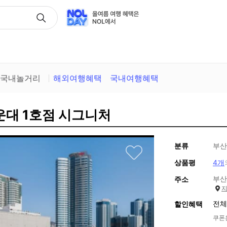
택
국내놀거리
해외여행혜택
국내여행혜택
운대 1호점 시그니처
분류
부산
상품평
4개
부산
주소
전체
할인혜택
쿠폰