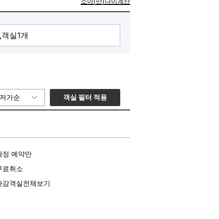
소아(만)나이계산
객실 필터 적용
저가순
확정 예약만
무료취소
마감객실전체보기