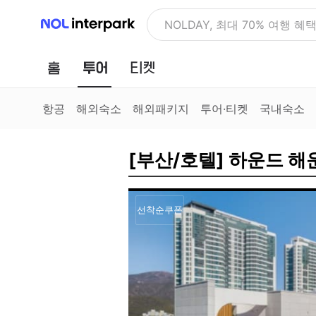
NOL 인터파크
NOLDAY, 최대 70% 여행 혜
홈
투어
티켓
항공
해외숙소
해외패키지
투어·티켓
국내숙소
[부산/호텔] 하운드 해
선착순쿠폰