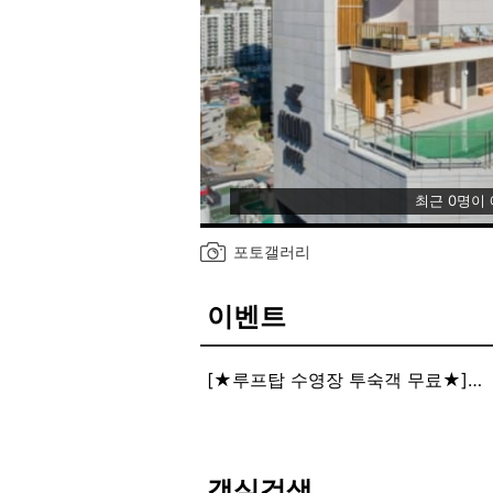
최근 0명이
포토갤러리
이벤트
[★루프탑 수영장 투숙객 무료★]
10월말까지 미온수로 진행중!!
횟수 제한 없는 운영!!
오전9시~ 오후9시30분
객실검색