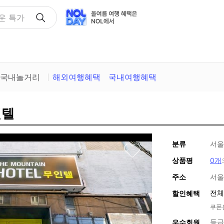
택
국내놀거리
해외여행혜택
국내여행혜택
인텔
분류
서울
상품평
0개
주소
서울
전체
할인혜택
쿠폰
등급
우수회원