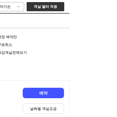
객실 필터 적용
저가순
확정 예약만
무료취소
마감객실전체보기
예약
날짜별 객실요금