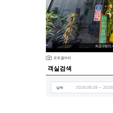
최근 0명이
포토갤러리
객실검색
날짜