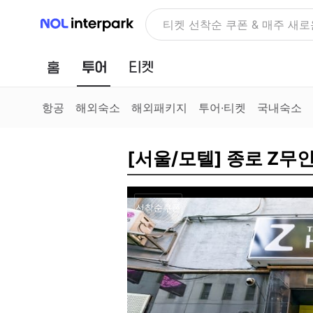
NOL 인터파크
NOLDAY, 최대 70% 여행 혜
홈
투어
티켓
항공
해외숙소
해외패키지
투어·티켓
국내숙소
[서울/모텔] 종로 Z무
선착순쿠폰