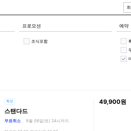
최
프로모션
예약
조식포함
49,900
확정
스탠다드
무료취소
8월 08일(토) 24시까지