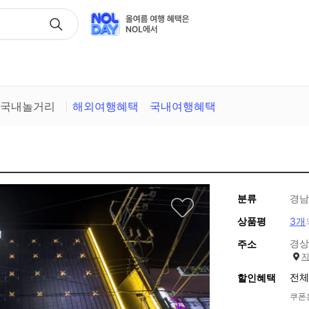
택
국내놀거리
해외여행혜택
국내여행혜택
분류
경남
상품평
3개
경상
주소
전체
할인혜택
쿠폰