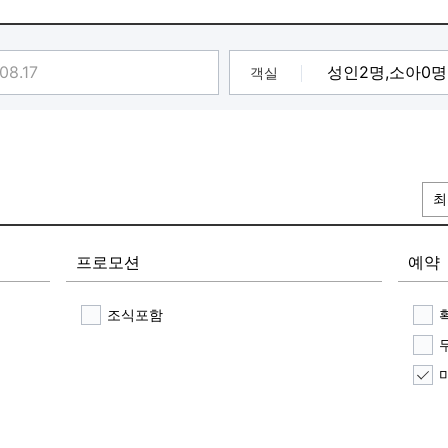
)★Click★
쿠폰 제공❤]
]
객실
택 받기 터치
용
최
 있습니다.
프로모션
예약
조식포함