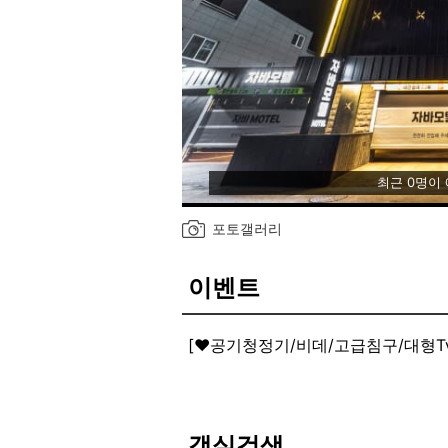
최근 0명이
포토갤러리
이벤트
쿠폰 할인 EVENT
1.NOL 이용고객 선착순(소진시까지)
2.쿠폰적용 방법(로그인)
▷객실선택▷예약하기
객실검색