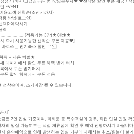
청정기/비데/고급침구/대형Tv/넓은주차❤ ❤선착순 할인 쿠폰 제공 / 적용하
인 EVENT
L 이용고객 선착순(소진시까지)
적용 방법(로그인)
선택▷예약하기
금액
.....................(적용가능 3장)★Click★
시 즉시 사용가능한 선착순 쿠폰 제공❤]
 바로쓰는 인기숙소 할인 쿠폰]
획득 + 사용 방법★
세 페이지에서 할인 쿠폰 혜택 받기 터치
목록에서 쿠폰 받기터치
쿠폰 할인 항목에서 쿠폰 적용
 선착순이며, 조기마감 될 수 있습니다.
 공지]
금은 2인 입실 기준이며, 파티룸 등 특수객실의 경우, 직접 입실 인원 
자의 입실 가능여부는 직접 제휴점에 확인 후 예약 진행하시기 바랍니다
자 혼숙예약으로 인해 발생하는 입실 거부에 대해서는 취소/환불이 불가