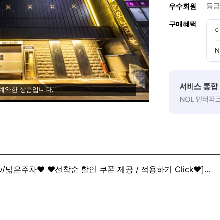
등급
우수회원
구매혜택
이
N
 예약한 상품입니다.
[❤공기청정기/비데/고급침구/대형Tv/넓은주차❤ ❤선착순 할인 쿠폰 제공 / 적용하기 Click❤]