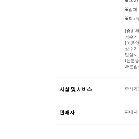
⛲202
⛲업체
⛲최고
[✿회
성수기 
[이용안
성수기 
입실시
(신분증
빠른입
시설 및 서비스
주차가
판매자
판매자