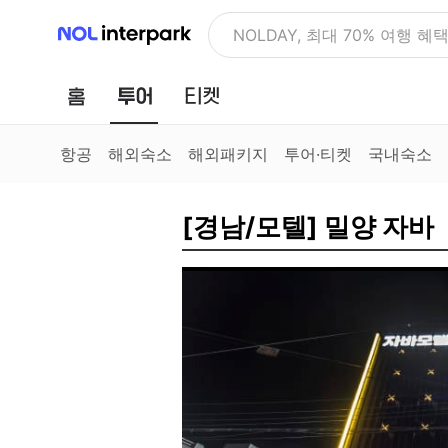
NOL 인터파크
NOLDAY, 최대 70% 여행 혜
홈
투어
티켓
항공
해외숙소
해외패키지
투어·티켓
국내숙소
[경남/모텔] 밀양 자바