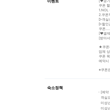
이벤트
[❤공기
쿠폰 할
1.NO
2.쿠폰
▷객실
▷할인
쿠폰....
[❤결제
[받아서
★쿠폰
업체 상
쿠폰 
예약시 
※쿠폰은
숙소정책
[예약
객실요
미성년
미성년