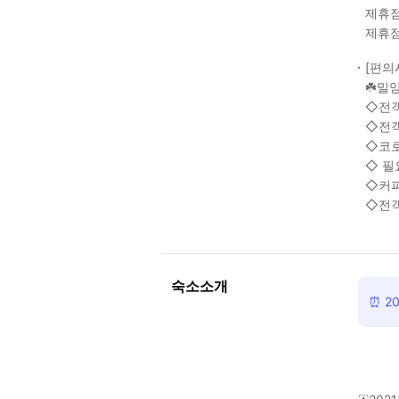
제휴점
제휴점
[편의
☘️밀
◇전객
◇전객
◇코
◇ 필
◇커피
◇전객
숙소소개
⏰ 2