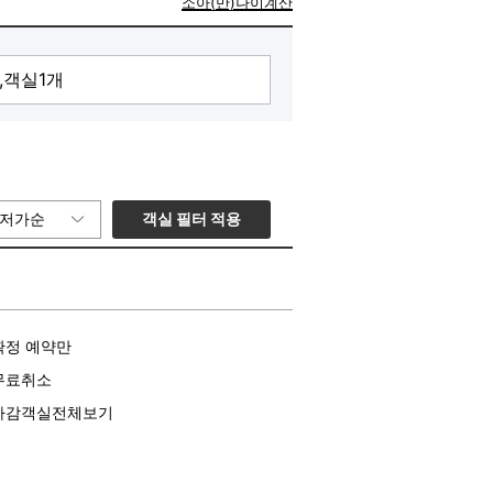
소아(만)나이계산
객실 필터 적용
저가순
확정 예약만
무료취소
마감객실전체보기