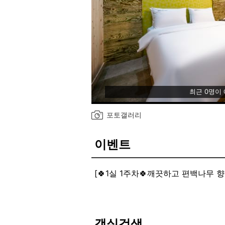
최근 0명이
포토갤러리
이벤트
[🍀1실 1주차🍀깨끗하고 편백나무 향
객실검색