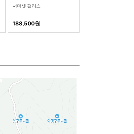
서머셋 팰리스
188,500