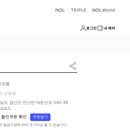
NOL
트리플
Global Interpark
로그인
내 예약
/모텔
의 상품평
남도 금산군 진산면 대둔산로 540-39
지도보기
 할인쿠폰 확인
쿠폰받기
은 발급수량에 따라 조기마감 될 수 있습니다.