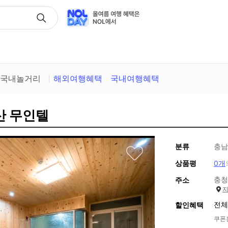
택
국내놀거리
해외여행혜택
국내여행혜택
산 무인텔
분류
충남
상품평
0개
충청
주소
전체
할인혜택
쿠폰