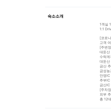
숙소소개
1객실 
1:1 D
[코로나
고객 여
[주변정
대둔산 
수락계곡
대둔산 
금산 추
금성농
안영IC
추부IC
금산IC
[주차장
외부 
총 12