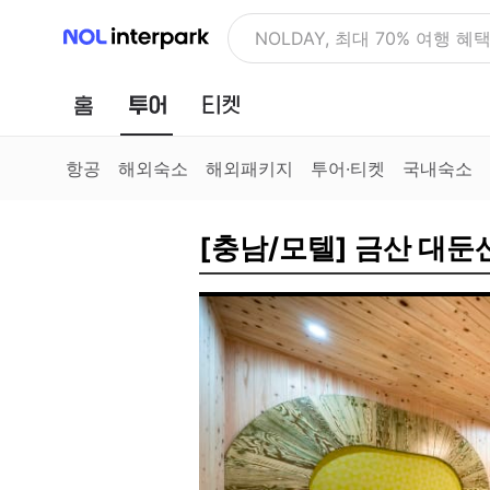
NOL 인터파크
NOLDAY, 최대 70% 여행 혜
홈
투어
티켓
항공
해외숙소
해외패키지
투어·티켓
국내숙소
[충남/모텔] 금산 대둔