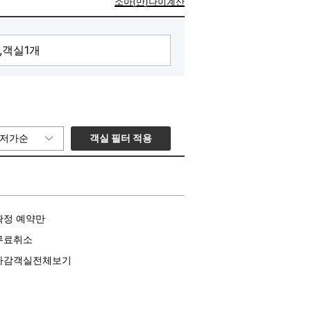
소아(만)나이계산
객실 필터 적용
저가순
확정 예약만
무료취소
마감객실전체보기