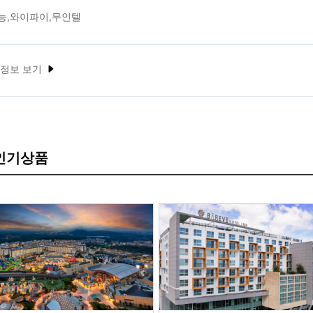
능,와이파이,무인텔
 정보 보기
 인기상품