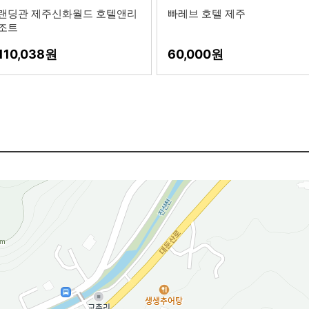
랜딩관 제주신화월드 호텔앤리
빠레브 호텔 제주
조트
110,038
60,000