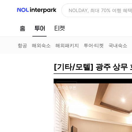
NOL 인터파크
NOLDAY, 최대 70% 여행 혜
홈
투어
티켓
항공
해외숙소
해외패키지
투어·티켓
국내숙소
[기타/모텔] 광주 상무
선착순쿠폰