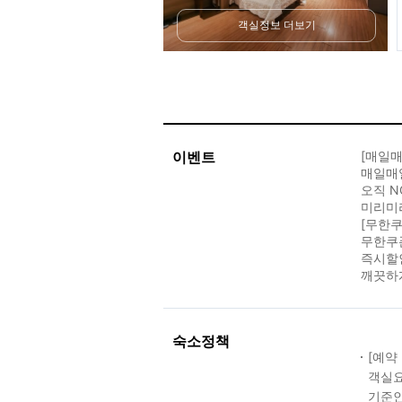
객실정보 더보기
이벤트
[매일매
매일매일
오직 
미리미
[무한쿠
무한쿠폰
즉시할인
깨끗하게
숙소정책
[예약
객실요
기준인