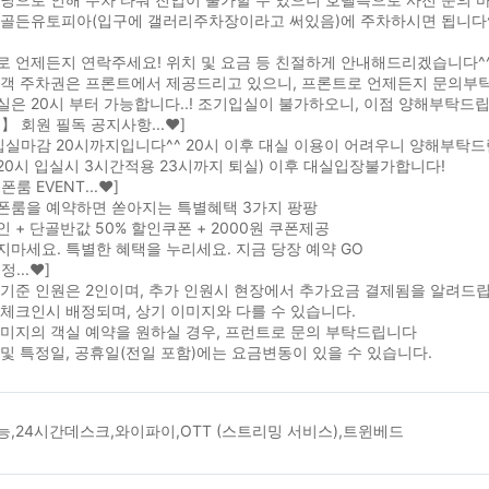
골든유토피아(입구에 갤러리주차장이라고 써있음)에 주차하시면 됩니다^^ (
로 언제든지 연락주세요! 위치 및 요금 등 친절하게 안내해드리겠습니다^
고객 주차권은 프론트에서 제공드리고 있으니, 프론트로 언제든지 문의부
은 20시 부터 가능합니다..! 조기입실이 불가하오니, 이점 양해부탁드립
】 회원 필독 공지사항...♥]
입실마감 20시까지입니다^^ 20시 이후 대실 이용이 어려우니 양해부탁
20시 입실시 3시간적용 23시까지 퇴실) 이후 대실입장불가합니다!
룸 EVENT...♥]
폰룸을 예약하면 쏟아지는 특별혜택 3가지 팡팡
 + 단골반값 50% 할인쿠폰 + 2000원 쿠폰제공
마세요. 특별한 혜택을 누리세요. 지금 당장 예약 GO
...♥]
기준 인원은 2인이며, 추가 인원시 현장에서 추가요금 결제됨을 알려드립
체크인시 배정되며, 상기 이미지와 다를 수 있습니다.
이미지의 객실 예약을 원하실 경우, 프런트로 문의 부탁드립니다
및 특정일, 공휴일(전일 포함)에는 요금변동이 있을 수 있습니다.
,24시간데스크,와이파이,OTT (스트리밍 서비스),트윈베드