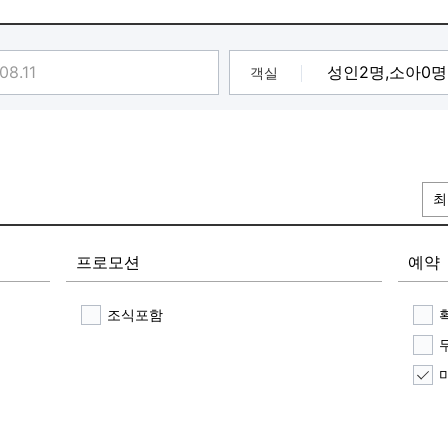
3가지!!!
골반값쿠폰 50% 제공 & 2,000원 쿠폰 제공까지
음에도 좋은 이벤트 제공해드려요 :)
객실
최
프로모션
예약
조식포함