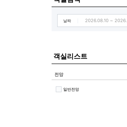
무한쿠폰룸을 예약하면 쏟아지는 혜택 
즉시할인쿠폰으로 저렴하게 예약 & 단
깨끗하게, 젠틀하게 이용해주셔야 다
날짜
객실리스트
전망
일반전망