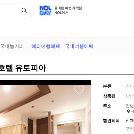
택
국내놀거리
해외여행혜택
국내여행혜택
 호텔 유토피아
분류
기타
상품평
1개
전남
주소
전체
할인혜택
쿠폰