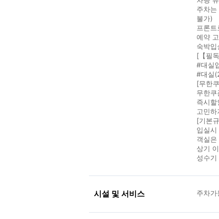
주차는 
불가)
프론트
예약 
숙박입실
[【필독
#대실
#대실(
[무한쿠폰
무한쿠
즉시할인
고민하지
[기본규정
입실시 
객실은 
상기 
성수기 
시설 및 서비스
주차가능