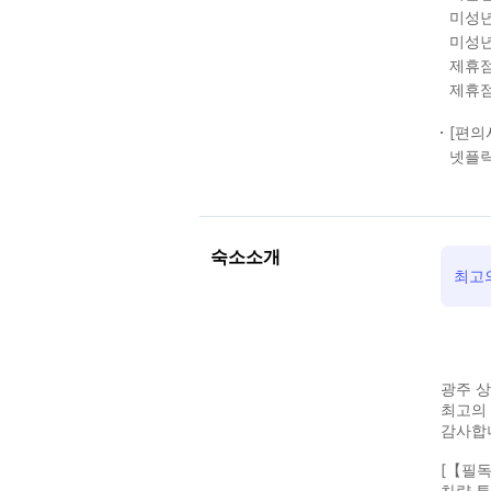
미성년
미성년
제휴점
제휴점
[편의
넷플
숙소소개
최고
광주 상
최고의
감사합니
[【필독
차량 튜