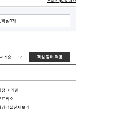
소아(만)나이계산
객실 필터 적용
저가순
확정 예약만
무료취소
마감객실전체보기