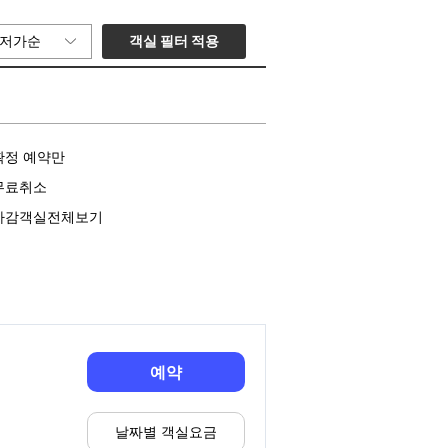
객실 필터 적용
저가순
확정 예약만
무료취소
마감객실전체보기
예약
날짜별 객실요금