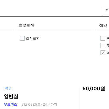
최
프로모션
예약
조식포함
50,000
확정
일반실
무료취소
8월 08일(토) 24시까지