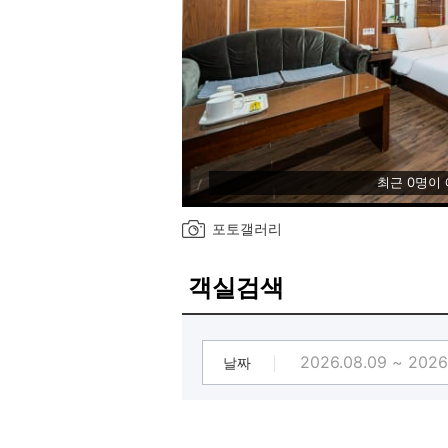
최근 0명이
포토갤러리
객실검색
날짜