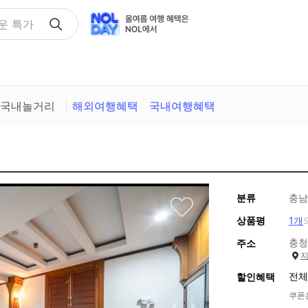
택
국내놀거리
해외여행혜택
국내여행혜택
분류
충남
상품평
1개
충청
주소
전체
할인혜택
쿠폰