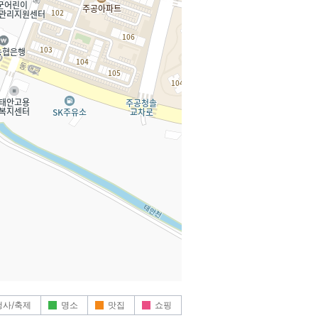
행사/축제
명소
맛집
쇼핑