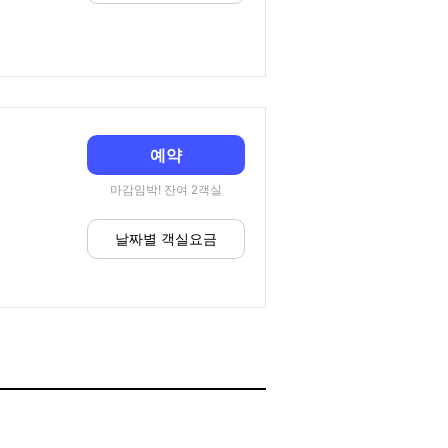
예약
마감임박! 잔여 2객실
날짜별 객실요금