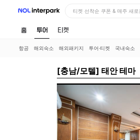
NOL 인터파크
NOLDAY, 최대 70% 여행 혜
홈
투어
티켓
항공
해외숙소
해외패키지
투어·티켓
국내숙소
[충남/모텔] 태안 테마