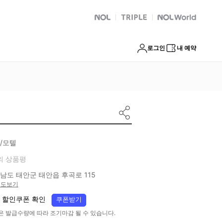
NOL
트리플
Global Interpark
로그인
내 예약
/모텔
의 상품평
남도 태안군 태안읍 후곡로 115
지도보기
 할인쿠폰 확인
쿠폰받기
은 발급수량에 따라 조기마감 될 수 있습니다.