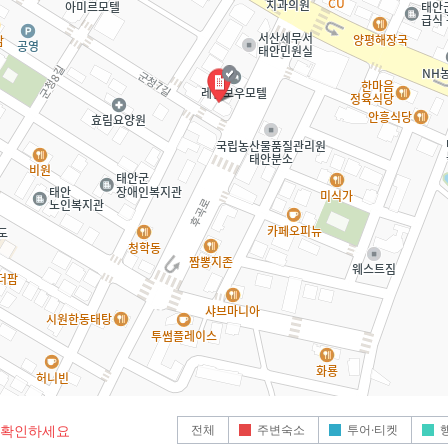
전체
주변숙소
투어·티켓
로 확인하세요