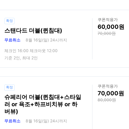
쿠폰적용가
확정
60,000
스탠다드 더블(퀸침대)
70,000
무료취소
8월 16일(일) 24시까지
체크인 16:00 체크아웃 12:00
기준 2인, 최대 2인
쿠폰적용가
확정
70,000
슈페리어 더블(퀸침대+스타일
80,000
러 or 욕조+하프비치뷰 or 하
버뷰)
무료취소
8월 16일(일) 24시까지