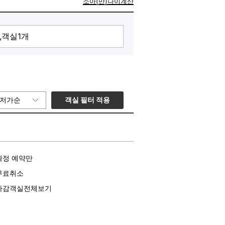
소아(만)나이계산
객실 필터 적용
저가순
확정 예약만
무료취소
마감객실전체보기