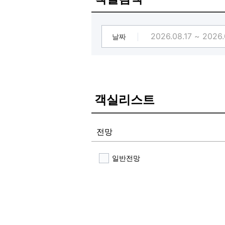
서프파크 1회 강습료 65,000원 → 55
서프파크 강습 이용시
객실료 10% 할인 or 객실업그레이드
날짜
호텔모먼트 : 015-705-1106
서프파크 : 051-703-1477
객실리스트
전망
일반전망