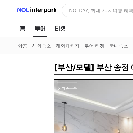
NOL 인터파크
NOLDAY, 최대 70% 여행 혜
홈
투어
티켓
항공
해외숙소
해외패키지
투어·티켓
국내숙소
[부산/모텔] 부산 송정
선착순쿠폰