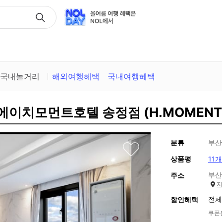
택
국내놀거리
해외여행혜택
국내여행혜택
 에이치모먼트호텔 송정점 (H.MOMENT
분류
부산
상품평
11개
부산
주소
전체
할인혜택
쿠폰