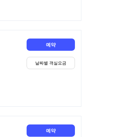
예약
날짜별 객실요금
예약