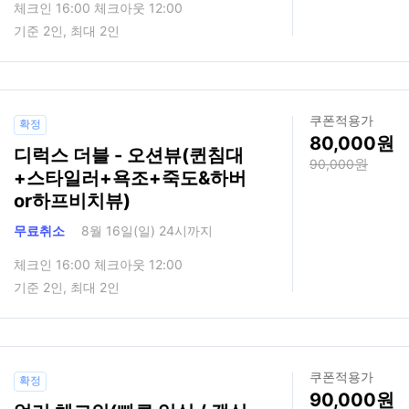
체크인 16:00 체크아웃 12:00
기준 2인, 최대 2인
쿠폰적용가
확정
80,000
디럭스 더블 - 오션뷰(퀸침대
90,000
+스타일러+욕조+죽도&하버
or하프비치뷰)
무료취소
8월 16일(일) 24시까지
체크인 16:00 체크아웃 12:00
기준 2인, 최대 2인
쿠폰적용가
확정
90,000