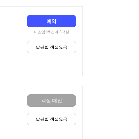
예약
마감임박! 잔여 3객실
날짜별 객실요금
객실 매진
날짜별 객실요금