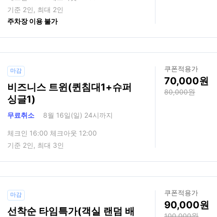
기준 2인, 최대 2인
주차장 이용 불가
쿠폰적용가
마감
70,000
비즈니스 트윈(퀸침대1+슈퍼
80,000
싱글1)
무료취소
8월 16일(일) 24시까지
체크인 16:00 체크아웃 12:00
기준 2인, 최대 3인
쿠폰적용가
마감
90,000
선착순 타임특가(객실 랜덤 배
100,000