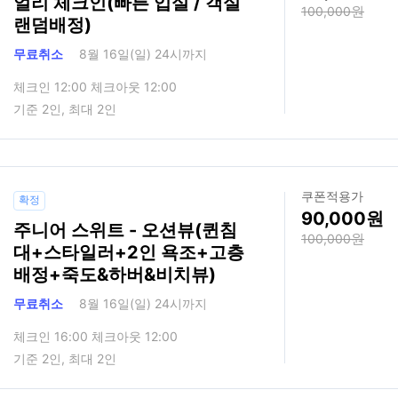
얼리 체크인(빠른 입실 / 객실
100,000
랜덤배정)
무료취소
8월 16일(일) 24시까지
체크인 12:00 체크아웃 12:00
기준 2인, 최대 2인
쿠폰적용가
확정
90,000
주니어 스위트 - 오션뷰(퀸침
100,000
대+스타일러+2인 욕조+고층
배정+죽도&하버&비치뷰)
무료취소
8월 16일(일) 24시까지
체크인 16:00 체크아웃 12:00
기준 2인, 최대 2인