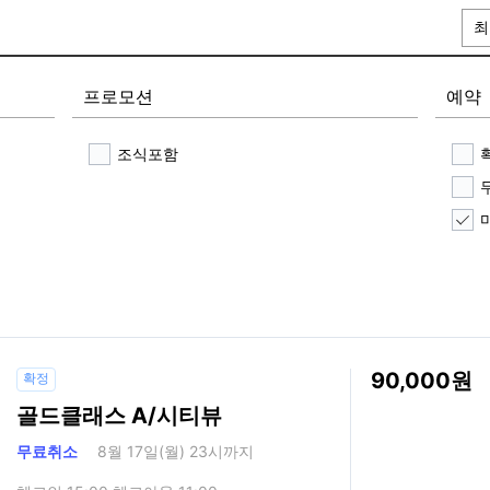
최
프로모션
예약
조식포함
90,000
확정
골드클래스 A/시티뷰
무료취소
8월 17일(월) 23시까지