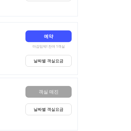
예약
마감임박! 잔여 1객실
날짜별 객실요금
객실 매진
날짜별 객실요금