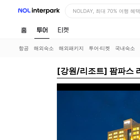
NOL 인터파크
NOLDAY, 최대 70% 여행 혜
홈
투어
티켓
항공
해외숙소
해외패키지
투어·티켓
국내숙소
[강원/리조트] 팜파스