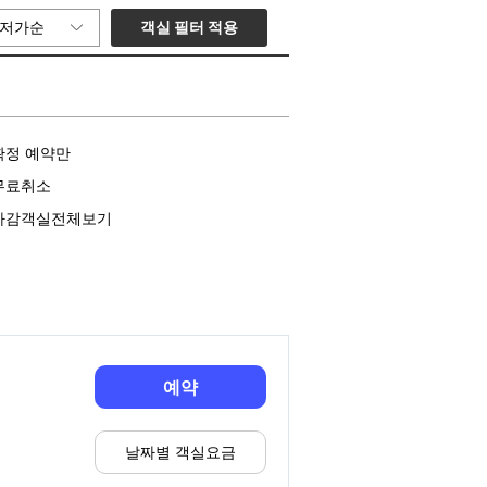
객실 필터 적용
저가순
확정 예약만
무료취소
마감객실전체보기
예약
날짜별 객실요금