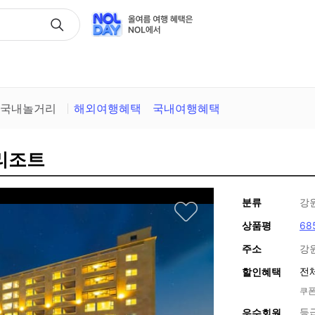
택
국내놀거리
해외여행혜택
국내여행혜택
 리조트
분류
강
상품평
68
주소
강
전
할인혜택
쿠폰
등
우수회원