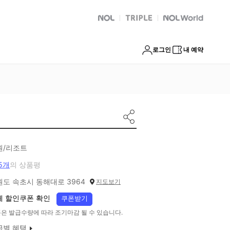
NOL
트리플
Global Interpark
로그인
내 예약
원/리조트
5개
의 상품평
원도 속초시 동해대로 3964
지도보기
체 할인쿠폰 확인
쿠폰받기
은 발급수량에 따라 조기마감 될 수 있습니다.
급별 혜택