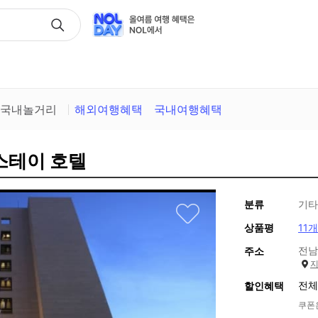
택
국내놀거리
해외여행혜택
국내여행혜택
스테이 호텔
분류
기타
상품평
11개
전남
주소
전체
할인혜택
쿠폰