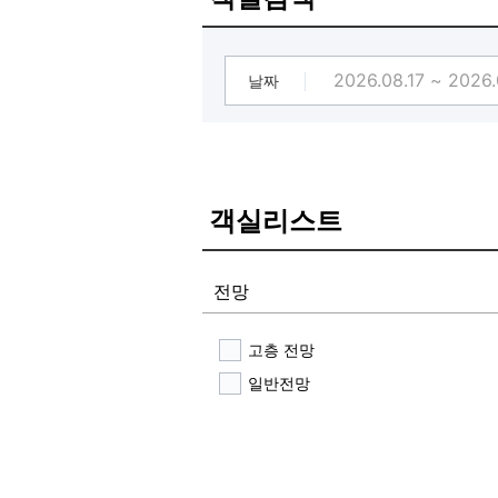
- 조식 시간은 아침7시~9시20분까지
- 해상 케이블카이용권은 카운터에서
날짜
객실리스트
전망
고층 전망
일반전망