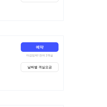
예약
마감임박! 잔여 2객실
날짜별 객실요금