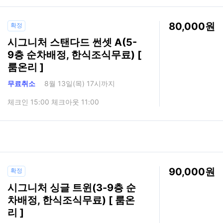
80,000
확정
시그니처 스탠다드 썬셋 A(5-
9층 순차배정, 한식조식무료) [
룸온리 ]
무료취소
8월 13일(목) 17시까지
체크인 15:00 체크아웃 11:00
90,000
확정
시그니처 싱글 트윈(3-9층 순
차배정, 한식조식무료) [ 룸온
리 ]