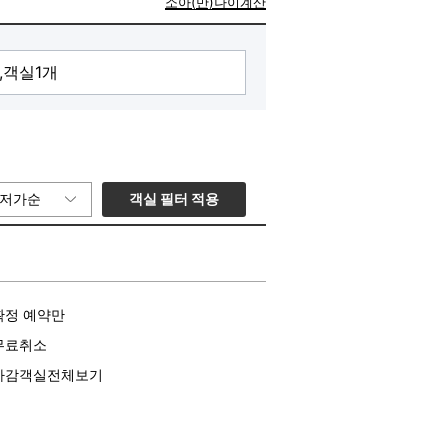
소아(만)나이계산
객실 필터 적용
저가순
확정 예약만
무료취소
마감객실전체보기