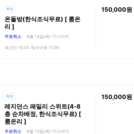
150,000
확정
온돌방(한식조식무료) [ 룸온
리 ]
무료취소
8월 13일(목) 17시까지
체크인 15:00 체크아웃 11:00
150,000
확정
레지던스 패밀리 스위트(4-8
층 순차배정, 한식조식무료) [
룸온리 ]
무료취소
8월 13일(목) 17시까지