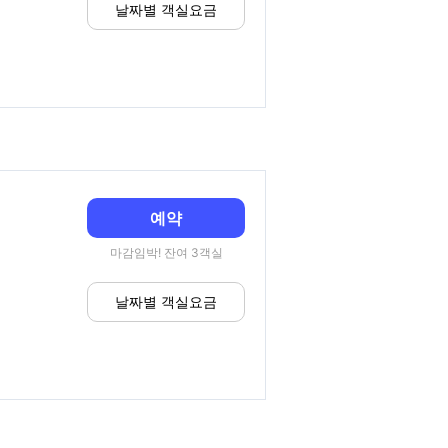
날짜별 객실요금
예약
마감임박! 잔여 3객실
날짜별 객실요금