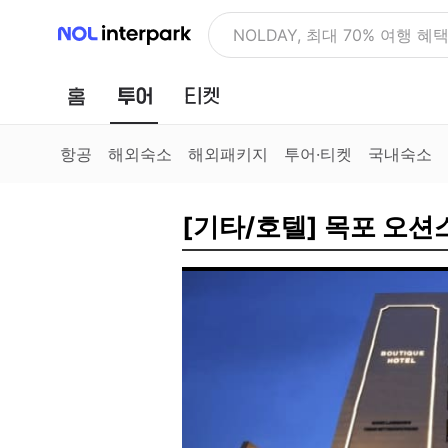
NOL 인터파크
NOLDAY, 최대 70% 여행 혜
홈
투어
티켓
항공
해외숙소
해외패키지
투어·티켓
국내숙소
[기타/호텔] 목포 오션