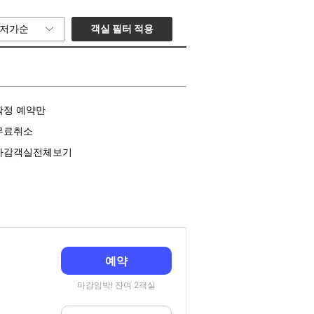
객실 필터 적용
저가순
확정 예약만
무료취소
마감객실전체보기
예약
마감임박! 잔여 2객실