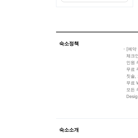
숙소정책
[예약
체크인 
인원 추
무료 
칫솔,
무료 W
모든 
Des
숙소소개