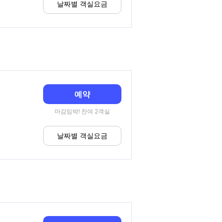
날짜별 객실요금
예약
마감임박! 잔여 2객실
날짜별 객실요금