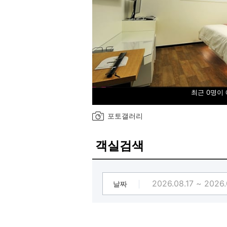
최근 0명이
포토갤러리
객실검색
날짜