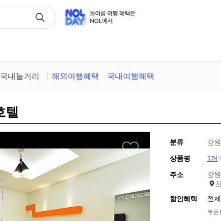
택
국내놀거리
해외여행혜택
국내여행혜택
호텔
분류
강원
상품평
1개
강원
주소
전체
할인혜택
쿠폰