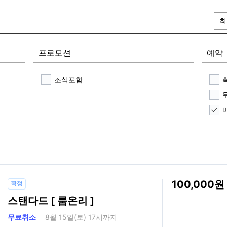
최
프로모션
예약
조식포함
100,000
확정
스탠다드 [ 룸온리 ]
무료취소
8월 15일(토) 17시까지