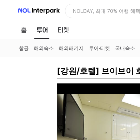
NOL 인터파크
NOLDAY, 최대 70% 여행 혜
홈
투어
티켓
항공
해외숙소
해외패키지
투어·티켓
국내숙소
[강원/호텔] 브이브이 