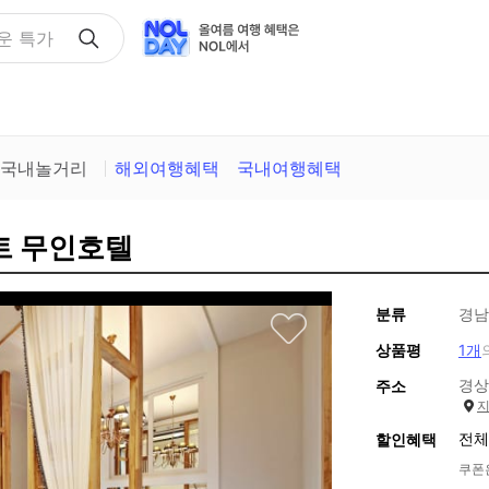
택
국내놀거리
해외여행혜택
국내여행혜택
트 무인호텔
분류
경남
상품평
1개
경상
주소
전체
할인혜택
쿠폰