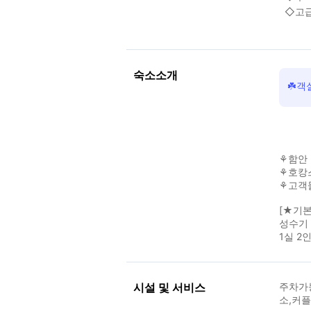
◇고급
숙소소개
☘️객
⚘함안
⚘호캉
⚘고객
[★기
성수기 
1실 2
시설 및 서비스
주차가
소,커플