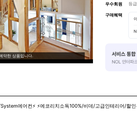
등급
우수회원
구매혜택
이
N
 예약한 상품입니다.
[⚡1실1주차/복층룸/스파월풀/테라스/System에어컨⚡ ⚡에코리치소독100%/비데/고급인테리