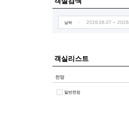
객실검색
▷할인금액
쿠폰.........................(적용가능 3장
[★ 2019.11월 신축 OPEN ★ 1
날짜
객실리스트
전망
일반전망