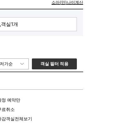
소아(만)나이계산
객실 필터 적용
저가순
확정 예약만
무료취소
마감객실전체보기