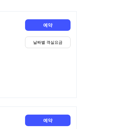
예약
날짜별 객실요금
예약