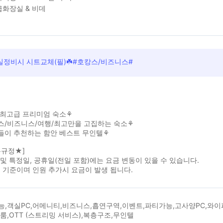
화장실 & 비데
실정비시 시트교체(필)☘️#호캉스/비즈니스#
 최고급 프리미엄 숙소⚘
스/비즈니스/여행/최고만을 고집하는 숙소⚘
들이 추천하는 함안 베스트 무인텔⚘
본규정★]
및 특정일, 공휴일(전일 포함)에는 요금 변동이 있을 수 있습니다.
인 기준이며 인원 추가시 요금이 발생 됩니다.
능,객실PC,어메니티,비즈니스,흡연구역,이벤트,파티가능,고사양PC,와이
룸,OTT (스트리밍 서비스),복층구조,무인텔