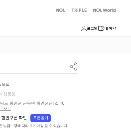
NOL
트리플
Global Interpark
로그인
내 예약
/모텔
의 상품평
남도 함안군 군북면 함안산단1길 10
지도보기
 할인쿠폰 확인
쿠폰받기
은 발급수량에 따라 조기마감 될 수 있습니다.