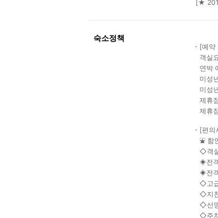
[★ 2
숙소정책
[예약
객실요
연박 
미성년
미성년
제휴점
제휴점
[편의
⛲ 함
◇객실
◈전객
◈전객
◇고급
◇지친
◇선명
◇주차