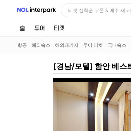
NOL 인터파크
NOLDAY, 최대 70% 여행 혜
홈
투어
티켓
항공
해외숙소
해외패키지
투어·티켓
국내숙소
[경남/모텔] 함안 베스