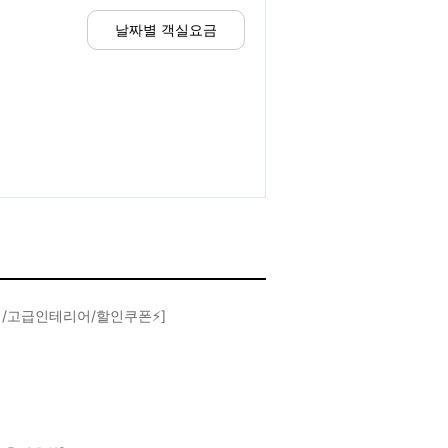
날짜별 객실요금
비데/고급인테리어/할인쿠폰⚡]