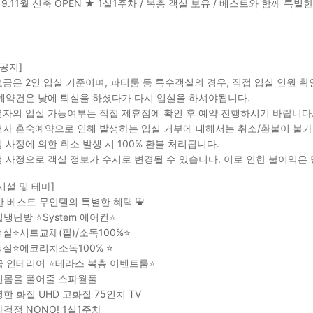
019.11월 신축 OPEN ★ 1실1주차 / 복층 객실 보유 / 베스트와 함께 특별
 공지]
금은 2인 입실 기준이며, 파티룸 등 특수객실의 경우, 직접 입실 인원 
예약건은 낮에 퇴실을 하셨다가 다시 입실을 하셔야됩니다.
자의 입실 가능여부는 직접 제휴점에 확인 후 예약 진행하시기 바랍니다
자 혼숙예약으로 인해 발생하는 입실 거부에 대해서는 취소/환불이 불가
 사정에 의한 취소 발생 시 100% 환불 처리됩니다.
 사정으로 객실 정보가 수시로 변경될 수 있습니다. 이로 인한 불이익은
시설 및 테마]
안 베스트 무인텔의 특별한 혜택 ⛲
냉난방 ⭐System 에어컨⭐
실⭐시트교체(필)/소독100%⭐
실⭐에코리치소독100% ⭐
 인테리어 ⭐테라스 복층 이벤트룸⭐
몸을 풀어줄 스파월풀
한 화질 UHD 고화질 75인치 TV
걱정 NONO! 1실1주차