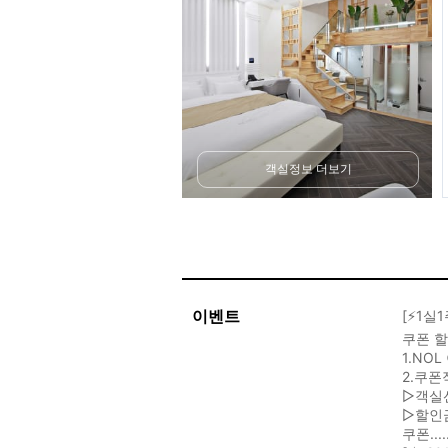
객실정보 더보기
이벤트
[⚡1실
쿠폰 할
1.NO
2.쿠폰
▷객실
▷할인
쿠폰....