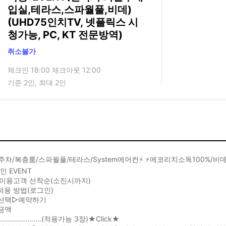
입실,테라스,스파월풀,비데)
(UHD75인치TV, 넷플릭스 시
청가능, PC, KT 전문방역)
취소불가
체크인 18:00 체크아웃 12:00
기준 2인, 최대 2인
1주차/복층룸/스파월풀/테라스/System에어컨⚡ ⚡에코리치소독100%/
인 EVENT
L 이용고객 선착순(소진시까지)
적용 방법(로그인)
선택▷예약하기
금액
.....................(적용가능 3장)★Click★