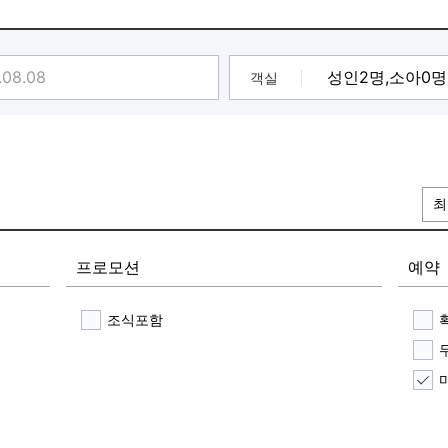
)★Click★
실1주차 / 복층 객실 보유 / 베스트와 함께 특별한 추억을♥]
객실
최
프로모션
예약
조식포함