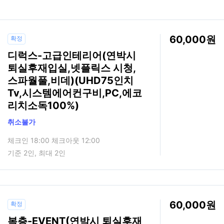
60,000
확정
디럭스-고급인테리어(연박시
퇴실후재입실,넷플릭스 시청,
스파월풀,비데)(UHD75인치
Tv,시스템에어컨구비,PC,에코
리치소독100%)
취소불가
체크인 18:00 체크아웃 12:00
기준 2인, 최대 2인
60,000
확정
복층-EVENT(연박시 퇴실후재