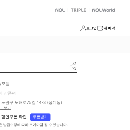
NOL
트리플
Global Interpark
로그인
내 예약
/모텔
의 상품평
 노원구 노해로75길 14-3 (상계동)
지도보기
 할인쿠폰 확인
쿠폰받기
은 발급수량에 따라 조기마감 될 수 있습니다.