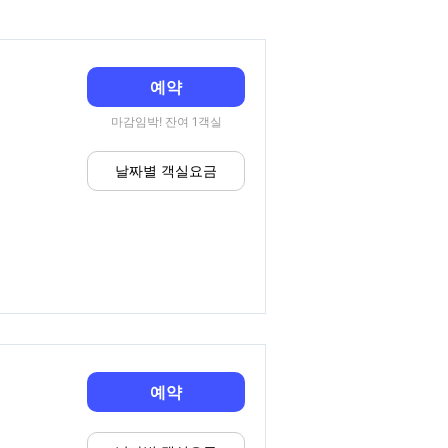
예약
마감임박! 잔여 1객실
날짜별 객실요금
예약