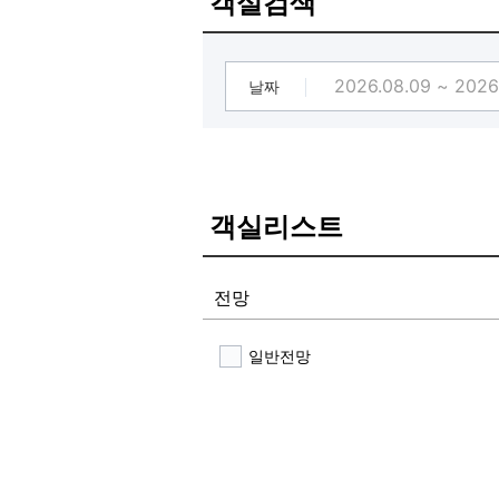
객실검색
3. 생수와 팝콘 픽업
4. 스타벅스 원두로 커피 테이크아웃
[모든 객실 넷플릭스 시청가능!]
넷플릭스 시청 가능 하십니다.
날짜
객실리스트
전망
일반전망