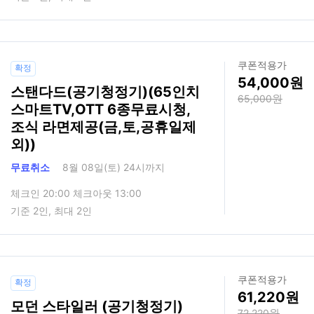
쿠폰적용가
확정
54,000
스탠다드(공기청정기)(65인치
65,000
스마트TV,OTT 6종무료시청,
조식 라면제공(금,토,공휴일제
외))
무료취소
8월 08일(토) 24시까지
체크인 20:00 체크아웃 13:00
기준 2인, 최대 2인
쿠폰적용가
확정
61,220
모던 스타일러 (공기청정기)
72,220