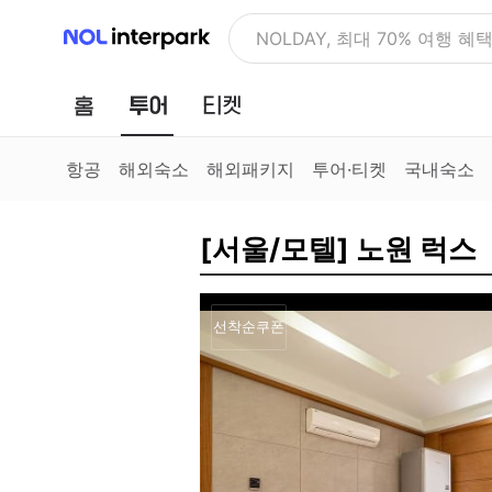
NOL 인터파크
NOLDAY, 최대 70% 여행 혜
홈
투어
티켓
항공
해외숙소
해외패키지
투어·티켓
국내숙소
[서울/모텔] 노원 럭스
선착순쿠폰