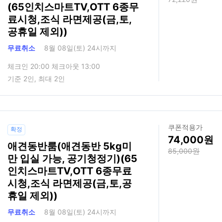
(65인치스마트TV,OTT 6종무
료시청,조식 라면제공(금,토,
공휴일 제외))
무료취소
8월 08일(토) 24시까지
체크인 20:00 체크아웃 13:00
기준 2인, 최대 2인
쿠폰적용가
확정
74,000
애견동반룸(애견동반 5kg미
85,000
만 입실 가능, 공기청정기)(65
인치스마트TV,OTT 6종무료
시청,조식 라면제공(금,토,공
휴일 제외))
무료취소
8월 08일(토) 24시까지