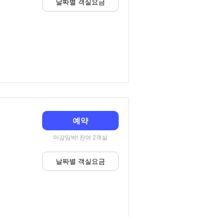
날짜별 객실요금
예약
마감임박! 잔여 2객실
날짜별 객실요금