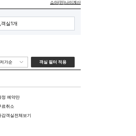
소아(만)나이계산
객실 필터 적용
저가순
확정 예약만
무료취소
마감객실전체보기