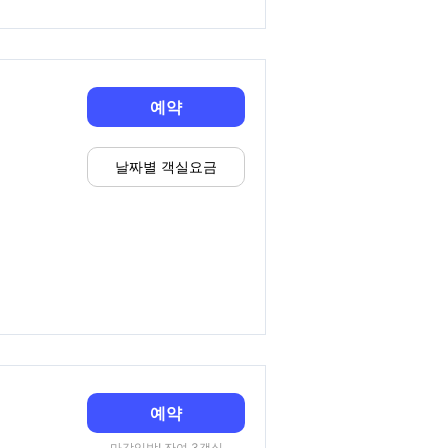
예약
날짜별 객실요금
예약
마감임박! 잔여 3객실