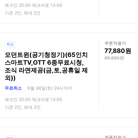
체크인 20:00 체크아웃 13:00
기준 2인, 최대 2인
쿠폰적용가
확정
77,880
모던트윈(공기청정기)(65인치
88,880
스마트TV,OTT 6종무료시청,
조식 라면제공(금,토,공휴일 제
외))
무료취소
8월 08일(토) 24시까지
체크인 20:00 체크아웃 13:00
기준 2인, 최대 3인
쿠폰적용가