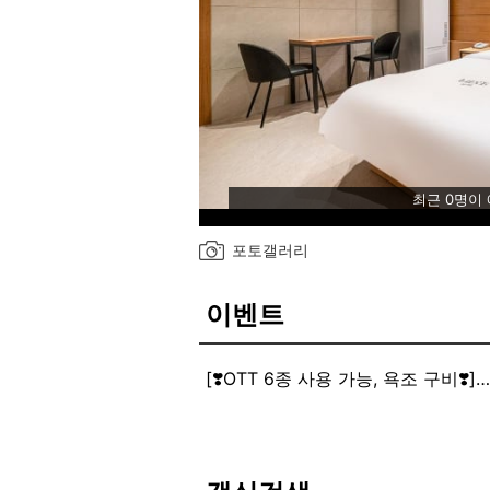
최근 0명이
포토갤러리
이벤트
[❣️OTT 6종 사용 가능, 욕조 구비❣️]
[❣️키오스크❣️이용을 강추드려요!]
1. ❣️키오스크❣️로 예약
2. 체크인