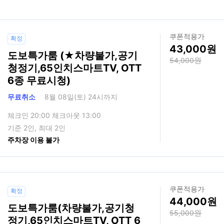
쿠폰적용가
확정
43,000
도보특가룸 (★차량불가,공기
54,000
청정기,65인치스마트TV, OTT
6종 무료시청)
무료취소
8월 08일(토) 24시까지
체크인 20:00 체크아웃 13:00
기준 2인, 최대 2인
주차장 이용 불가
쿠폰적용가
확정
44,000
도보특가룸(차량불가,공기청
55,000
정기,65인치스마트TV, OTT 6