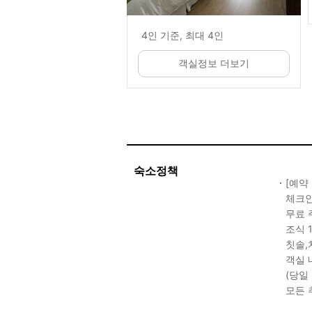
4인 기준, 최대 4인
객실정보 더보기
숙소정책
[예약
체크인 
무료 
조식 
칫솔,
객실 
(당일
모든 