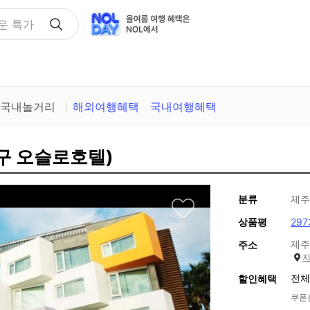
택
국내놀거리
해외여행혜택
국내여행혜택
(구 오슬로호텔)
분류
제주
상품평
29
제주
주소
전체
할인혜택
쿠폰