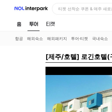
NOL 인터파크
NOLDAY, 최대 70% 여행 혜
홈
투어
티켓
항공
해외숙소
해외패키지
투어·티켓
국내숙소
[제주/호텔] 로긴호텔