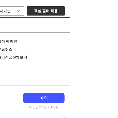
객실 필터 적용
저가순
확정 예약만
무료취소
마감객실전체보기
예약
마감임박! 잔여 1객실