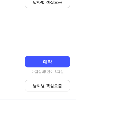
날짜별 객실요금
예약
마감임박! 잔여 3객실
날짜별 객실요금