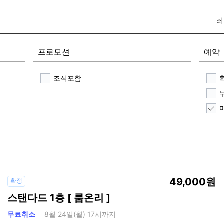
최
프로모션
예약
조식포함
49,000
확정
스탠다드 1층 [ 룸온리 ]
무료취소
8월 24일(월) 17시까지