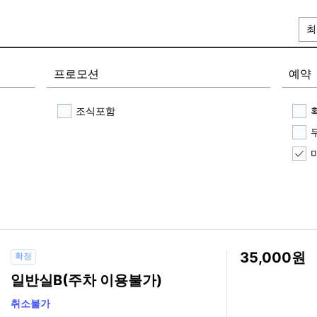
최
프로모션
예약
조식포함
35,000
확정
일반실B(주차 이용불가)
취소불가