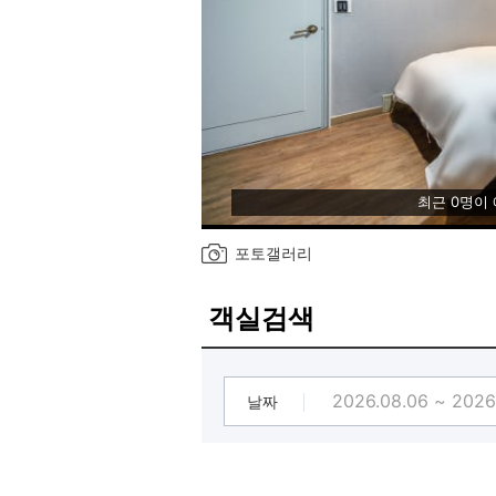
최근 0명이
포토갤러리
객실검색
날짜