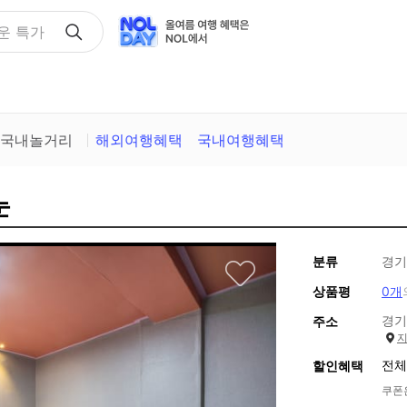
택
국내놀거리
해외여행혜택
국내여행혜택
눈
분류
경기
상품평
0개
경기
주소
전체
할인혜택
쿠폰