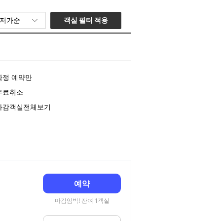
객실 필터 적용
저가순
확정 예약만
무료취소
마감객실전체보기
예약
마감임박! 잔여 1객실