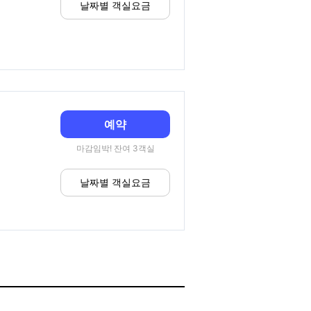
날짜별 객실요금
예약
마감임박! 잔여 3객실
날짜별 객실요금