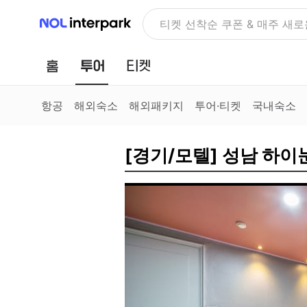
NOL 인터파크
NOLDAY, 최대 70% 여행 혜
홈
투어
티켓
항공
해외숙소
해외패키지
투어·티켓
국내숙소
[경기/모텔] 성남 하이