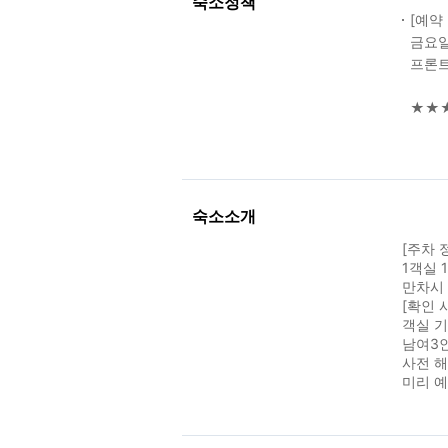
숙소정책
[예약
금요일
프론트:
★★★
숙소소개
[주차 
1객실 
만차시
[확인 
객실 기
남여3
사전 
미리 