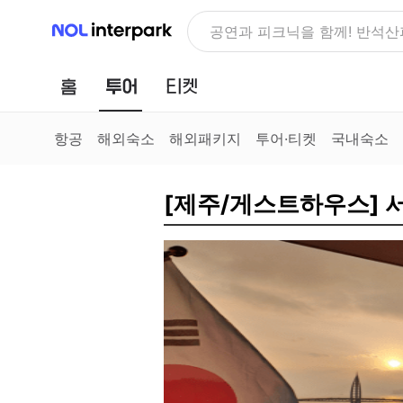
NOL 인터파크
공연과 피크닉을 함께! 반석
홈
투어
티켓
항공
해외숙소
해외패키지
투어·티켓
국내숙소
[제주/게스트하우스]