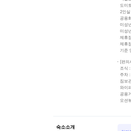
도미토
2인실
공용화
미성년
미성년
제휴점
제휴점
기준 
[편의
조식 
주차 
짐보관
와이파
공용거
오션뷰
숙소소개