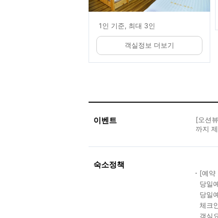
1인 기준, 최대 3인
객실정보 더보기
이벤트
[오션뷰
까지 제
숙소정책
[예약
당일예
당일예
체크인
객실요