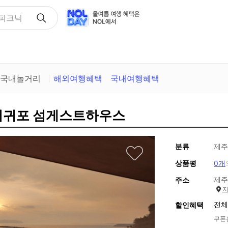
산피크닉
국내놀거리
해외여행혜택
국내여행혜택
 서귀포 섬게스트하우스
분류
제주
상품평
0개
제주
주소
전체
할인혜택
쿠폰