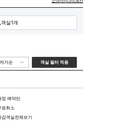
소아(만)나이계산
객실 필터 적용
저가순
확정 예약만
무료취소
마감객실전체보기