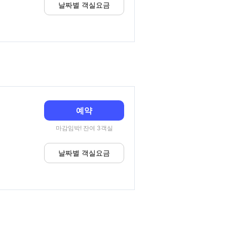
날짜별 객실요금
예약
마감임박! 잔여 3객실
날짜별 객실요금