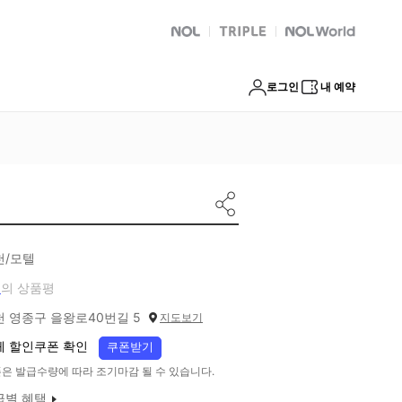
NOL
트리플
Global Interpark
로그인
내 예약
천/모텔
개
의 상품평
천 영종구 을왕로40번길 5
지도보기
체 할인쿠폰 확인
쿠폰받기
은 발급수량에 따라 조기마감 될 수 있습니다.
급별 혜택