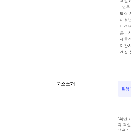
객실요
1인추
퇴실 
미성년
미성년
혼숙시
제휴점
야간시
객실 
숙소소개
을왕
[확인 
각 객
성수기 