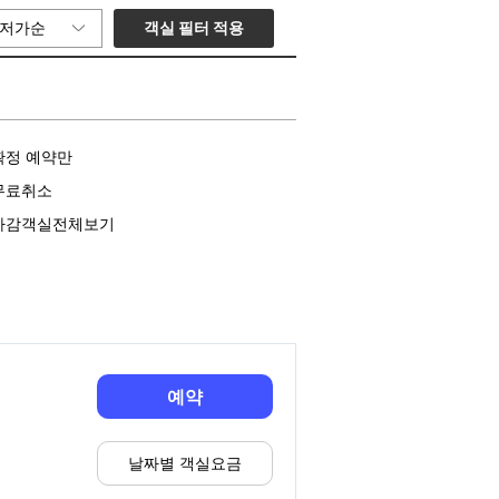
객실 필터 적용
저가순
확정 예약만
무료취소
마감객실전체보기
예약
날짜별 객실요금