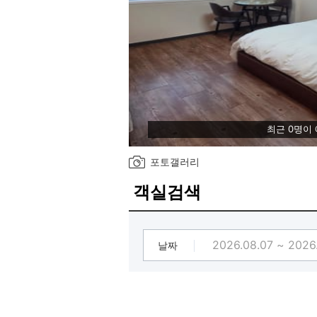
최근 0명이
포토갤러리
객실검색
날짜