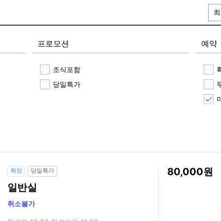
최
프로모션
예약
조식포함
당일특가
80,000
확정
당일특가
일반실
취소불가