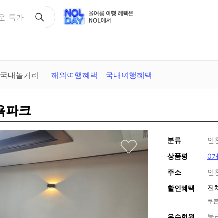
택
국내놀거리
해외여행혜택
국내여행혜택
뉴욕파크
분류
인
상품평
0
주소
인
전
할인혜택
쿠폰
등
우수회원