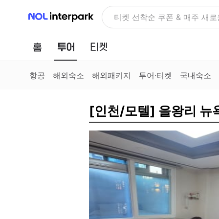
NOL 인터파크
NOLDAY, 최대 70% 여행 혜
홈
투어
티켓
항공
해외숙소
해외패키지
투어·티켓
국내숙소
[인천/모텔] 을왕리 