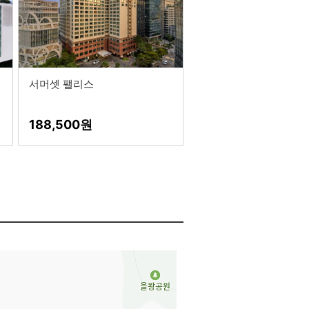
서머셋 팰리스
188,500