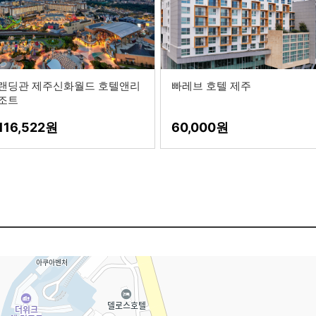
랜딩관 제주신화월드 호텔앤리
빠레브 호텔 제주
조트
116,522
60,000